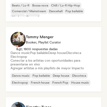
Beats / Lo-fi
Bossa nova
Chill / Lo-fi Hip-Hop
Comercial / Mainstream
Dancehall
Pop bailable
Hip-hop
Pop soul
Tommy Menger
Booker, Playlist Curator
&gt; 1800 respuestas dadas
Dance music
Pop bailable
Deep house
Discoteca
Electropop
Conectar a los artistas con oportunidades para
presentarse en vivo
Agregar artistas a mis playlists de mayor impacto
Dance music
Pop bailable
Deep house
Discoteca
Electropop
French house
French Pop
House music