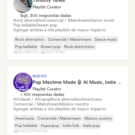
Timothy Tunes
Playlist Curator
&gt; 300 respuestas dadas
Rock alternativo
Comercial / Mainstream
Dance music
Pop bailable
Dream pop
Agregar artistas a mis playlists de mayor impacto
Rock alternativo
Comercial / Mainstream
Dance music
Pop bailable
Dream pop
Rock electrónico
Future house
Garage rock
NUEVO
Pop Machine Mode 🤖 AI Music, Indie Pop & Dream Pop
Playlist Curator
< 100 respuestas dadas
Afrobeat / Afropop
Rock alternativo
Americana
Comercial / Mainstream
Música country
Agregar artistas a mis playlists de mayor impacto
Americana
Comercial / Mainstream
Música country
Pop bailable
Hyperpop
Indie folk
Indie pop
Pop internacional