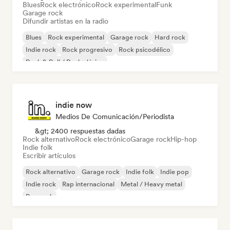
Blues
Rock electrónico
Rock experimental
Funk
Garage rock
Difundir artistas en la radio
Blues
Rock experimental
Garage rock
Hard rock
Indie rock
Rock progresivo
Rock psicodélico
Rock & Roll / Rock clásico
indie now
Medios De Comunicación/Periodista
&gt; 2400 respuestas dadas
Rock alternativo
Rock electrónico
Garage rock
Hip-hop
Indie folk
Escribir artículos
Rock alternativo
Garage rock
Indie folk
Indie pop
Indie rock
Rap internacional
Metal / Heavy metal
Pop rock