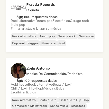
Pravda Records
Etiqueta
&gt; 800 respuestas dadas
Rock alternativo
Dream pop
Electrónica
Garage rock
Indie pop
Firmar artistas o lanzar su música
Rock alternativo
Dream pop
Garage rock
New wave
Pop soul
Reggae
Shoegaze
Soul
Zoila Antonio
Medios De Comunicación/Periodista
&gt; 100 respuestas dadas
Acid house
Rock alternativo
Beats / Lo-fi
Chill / Lo-fi Hip-Hop
Música clásica
Escribir artículos
Rock alternativo
Beats / Lo-fi
Chill / Lo-fi Hip-Hop
Comercial / Mainstream
Dance music
Discoteca