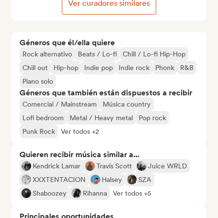
Ver curadores similares
Géneros que él/ella quiere
Rock alternativo
Beats / Lo-fi
Chill / Lo-fi Hip-Hop
Chill out
Hip-hop
Indie pop
Indie rock
Phonk
R&B
Piano solo
Géneros que también están dispuestos a recibir
Comercial / Mainstream
Música country
Lofi bedroom
Metal / Heavy metal
Pop rock
Punk Rock
Ver todos +2
Quieren recibir música similar a...
Kendrick Lamar
Travis Scott
Juice WRLD
XXXTENTACION
Halsey
SZA
Shaboozey
Rihanna
Ver todos +5
Principales oportunidades