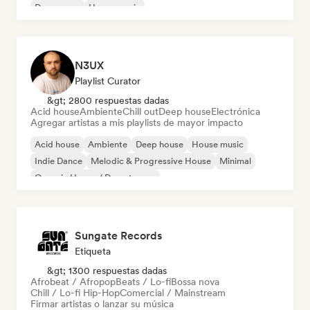
Dream pop
House music
N3UX
Playlist Curator
&gt; 2800 respuestas dadas
Acid house
Ambiente
Chill out
Deep house
Electrónica
Agregar artistas a mis playlists de mayor impacto
Acid house
Ambiente
Deep house
House music
Indie Dance
Melodic & Progressive House
Minimal
Organic House / Downtempo
Sungate Records
Etiqueta
&gt; 1300 respuestas dadas
Afrobeat / Afropop
Beats / Lo-fi
Bossa nova
Chill / Lo-fi Hip-Hop
Comercial / Mainstream
Firmar artistas o lanzar su música