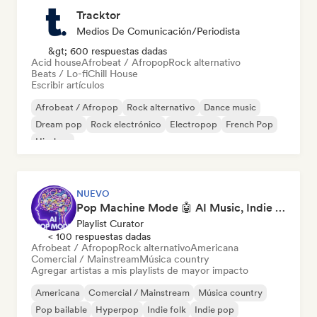
Tracktor
Medios De Comunicación/Periodista
&gt; 600 respuestas dadas
Acid house
Afrobeat / Afropop
Rock alternativo
Beats / Lo-fi
Chill House
Escribir artículos
Afrobeat / Afropop
Rock alternativo
Dance music
Dream pop
Rock electrónico
Electropop
French Pop
Hip-hop
NUEVO
Pop Machine Mode 🤖 AI Music, Indie Pop & Dream Pop
Playlist Curator
< 100 respuestas dadas
Afrobeat / Afropop
Rock alternativo
Americana
Comercial / Mainstream
Música country
Agregar artistas a mis playlists de mayor impacto
Americana
Comercial / Mainstream
Música country
Pop bailable
Hyperpop
Indie folk
Indie pop