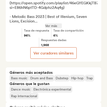
(https://open.spotify.com/playlist/46eGYEGKkjTB7Zuj
si=E86hN6ptTD-4Gdphz2Aq4g)

- Melodic Bass 2023 | Best of Illenium, Seven 
Lions, Excision...
Ver más
Tasa de respuesta
Tasa de compartición
96%
6%
Respuestas dadas
1,968
Ver curadores similares
Géneros más aceptados
Bass music
Drum and Bass
Dubstep
Hip-hop
Trap
Géneros que le gustan
Dance music
Electrónica experimental
Rap internacional