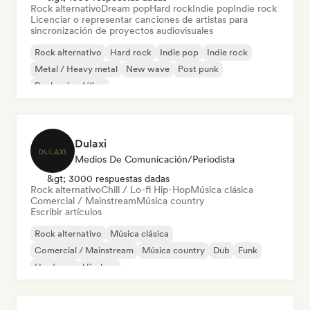
Rock alternativo
Dream pop
Hard rock
Indie pop
Indie rock
Licenciar o representar canciones de artistas para
sincronización de proyectos audiovisuales
Rock alternativo
Hard rock
Indie pop
Indie rock
Metal / Heavy metal
New wave
Post punk
Rock psicodélico
Dulaxi
Medios De Comunicación/Periodista
&gt; 3000 respuestas dadas
Rock alternativo
Chill / Lo-fi Hip-Hop
Música clásica
Comercial / Mainstream
Música country
Escribir artículos
Rock alternativo
Música clásica
Comercial / Mainstream
Música country
Dub
Funk
Hardcore
Hip-hop