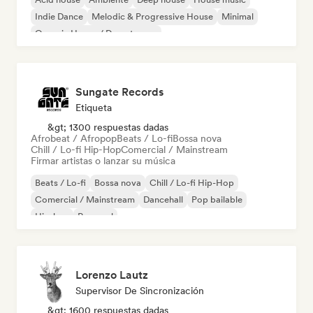
Indie Dance
Melodic & Progressive House
Minimal
Organic House / Downtempo
Sungate Records
Etiqueta
&gt; 1300 respuestas dadas
Afrobeat / Afropop
Beats / Lo-fi
Bossa nova
Chill / Lo-fi Hip-Hop
Comercial / Mainstream
Firmar artistas o lanzar su música
Beats / Lo-fi
Bossa nova
Chill / Lo-fi Hip-Hop
Comercial / Mainstream
Dancehall
Pop bailable
Hip-hop
Pop soul
Lorenzo Lautz
Supervisor De Sincronización
&gt; 1600 respuestas dadas