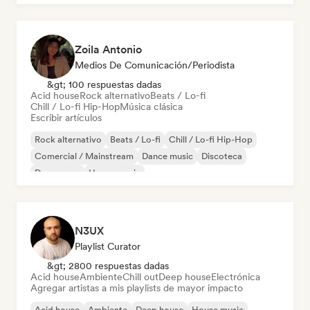
Zoila Antonio
Medios De Comunicación/Periodista
&gt; 100 respuestas dadas
Acid house
Rock alternativo
Beats / Lo-fi
Chill / Lo-fi Hip-Hop
Música clásica
Escribir artículos
Rock alternativo
Beats / Lo-fi
Chill / Lo-fi Hip-Hop
Comercial / Mainstream
Dance music
Discoteca
Dream pop
House music
N3UX
Playlist Curator
&gt; 2800 respuestas dadas
Acid house
Ambiente
Chill out
Deep house
Electrónica
Agregar artistas a mis playlists de mayor impacto
Acid house
Ambiente
Deep house
House music