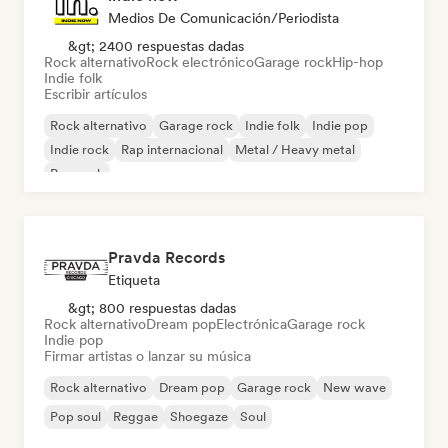
Medios De Comunicación/Periodista
&gt; 2400 respuestas dadas
Rock alternativo
Rock electrónico
Garage rock
Hip-hop
Indie folk
Escribir artículos
Rock alternativo
Garage rock
Indie folk
Indie pop
Indie rock
Rap internacional
Metal / Heavy metal
Pop rock
Pravda Records
Etiqueta
&gt; 800 respuestas dadas
Rock alternativo
Dream pop
Electrónica
Garage rock
Indie pop
Firmar artistas o lanzar su música
Rock alternativo
Dream pop
Garage rock
New wave
Pop soul
Reggae
Shoegaze
Soul