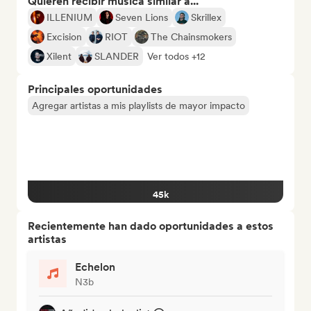
Quieren recibir música similar a...
ILLENIUM
Seven Lions
Skrillex
Excision
RIOT
The Chainsmokers
Xilent
SLANDER
Ver todos +12
Principales oportunidades
Agregar artistas a mis playlists de mayor impacto
45k
Recientemente han dado oportunidades a estos
artistas
Echelon
N3b