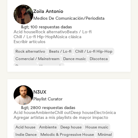
Zoila Antonio
Medios De Comunicación/Periodista
&gt; 100 respuestas dadas
Acid house
Rock alternativo
Beats / Lo-fi
Chill / Lo-fi Hip-Hop
Música clásica
Escribir artículos
Rock alternativo
Beats / Lo-fi
Chill / Lo-fi Hip-Hop
Comercial / Mainstream
Dance music
Discoteca
Dream pop
House music
N3UX
Playlist Curator
&gt; 2800 respuestas dadas
Acid house
Ambiente
Chill out
Deep house
Electrónica
Agregar artistas a mis playlists de mayor impacto
Acid house
Ambiente
Deep house
House music
Indie Dance
Melodic & Progressive House
Minimal