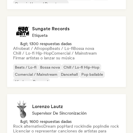
Organic House / Downtempo
Sungate Records
Etiqueta
&gt; 1300 respuestas dadas
Afrobeat / Afropop
Beats / Lo-fi
Bossa nova
Chill / Lo-fi Hip-Hop
Comercial / Mainstream
Firmar artistas o lanzar su música
Beats / Lo-fi
Bossa nova
Chill / Lo-fi Hip-Hop
Comercial / Mainstream
Dancehall
Pop bailable
Hip-hop
Pop soul
Lorenzo Lautz
Supervisor De Sincronización
&gt; 1600 respuestas dadas
Rock alternativo
Dream pop
Hard rock
Indie pop
Indie rock
Licenciar o representar canciones de artistas para