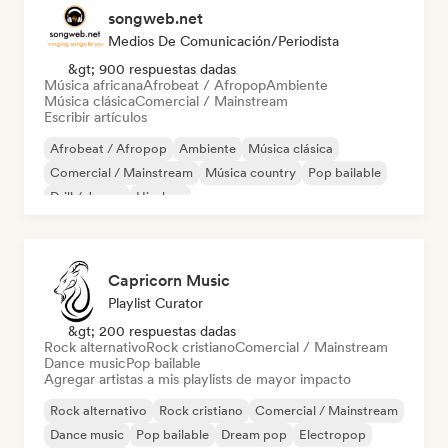
songweb.net
Medios De Comunicación/Periodista
&gt; 900 respuestas dadas
Música africana
Afrobeat / Afropop
Ambiente
Música clásica
Comercial / Mainstream
Escribir artículos
Afrobeat / Afropop
Ambiente
Música clásica
Comercial / Mainstream
Música country
Pop bailable
Drill / Jersey
Hip-hop
Capricorn Music
Playlist Curator
&gt; 200 respuestas dadas
Rock alternativo
Rock cristiano
Comercial / Mainstream
Dance music
Pop bailable
Agregar artistas a mis playlists de mayor impacto
Rock alternativo
Rock cristiano
Comercial / Mainstream
Dance music
Pop bailable
Dream pop
Electropop