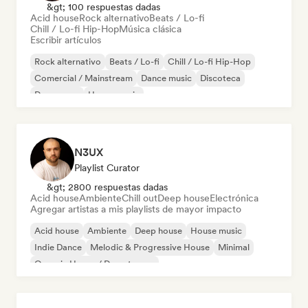
&gt; 100 respuestas dadas
Acid house
Rock alternativo
Beats / Lo-fi
Chill / Lo-fi Hip-Hop
Música clásica
Escribir artículos
Rock alternativo
Beats / Lo-fi
Chill / Lo-fi Hip-Hop
Comercial / Mainstream
Dance music
Discoteca
Dream pop
House music
N3UX
Playlist Curator
&gt; 2800 respuestas dadas
Acid house
Ambiente
Chill out
Deep house
Electrónica
Agregar artistas a mis playlists de mayor impacto
Acid house
Ambiente
Deep house
House music
Indie Dance
Melodic & Progressive House
Minimal
Organic House / Downtempo