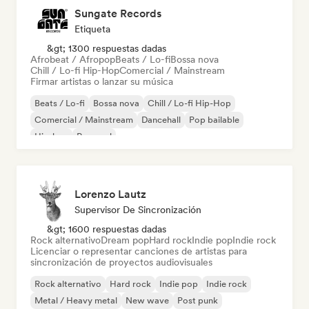
Sungate Records
Etiqueta
&gt; 1300 respuestas dadas
Afrobeat / Afropop
Beats / Lo-fi
Bossa nova
Chill / Lo-fi Hip-Hop
Comercial / Mainstream
Firmar artistas o lanzar su música
Beats / Lo-fi
Bossa nova
Chill / Lo-fi Hip-Hop
Comercial / Mainstream
Dancehall
Pop bailable
Hip-hop
Pop soul
Lorenzo Lautz
Supervisor De Sincronización
&gt; 1600 respuestas dadas
Rock alternativo
Dream pop
Hard rock
Indie pop
Indie rock
Licenciar o representar canciones de artistas para
sincronización de proyectos audiovisuales
Rock alternativo
Hard rock
Indie pop
Indie rock
Metal / Heavy metal
New wave
Post punk