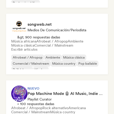
Rock psicodélico
songweb.net
Medios De Comunicación/Periodista
&gt; 900 respuestas dadas
Música africana
Afrobeat / Afropop
Ambiente
Música clásica
Comercial / Mainstream
Escribir artículos
Afrobeat / Afropop
Ambiente
Música clásica
Comercial / Mainstream
Música country
Pop bailable
Drill / Jersey
Hip-hop
NUEVO
Pop Machine Mode 🤖 AI Music, Indie Pop & Dream Pop
Playlist Curator
< 100 respuestas dadas
Afrobeat / Afropop
Rock alternativo
Americana
Comercial / Mainstream
Música country