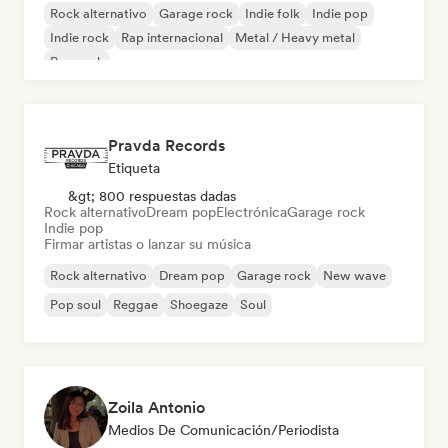
Rock alternativo
Garage rock
Indie folk
Indie pop
Indie rock
Rap internacional
Metal / Heavy metal
Pop rock
Pravda Records
Etiqueta
&gt; 800 respuestas dadas
Rock alternativo
Dream pop
Electrónica
Garage rock
Indie pop
Firmar artistas o lanzar su música
Rock alternativo
Dream pop
Garage rock
New wave
Pop soul
Reggae
Shoegaze
Soul
Zoila Antonio
Medios De Comunicación/Periodista