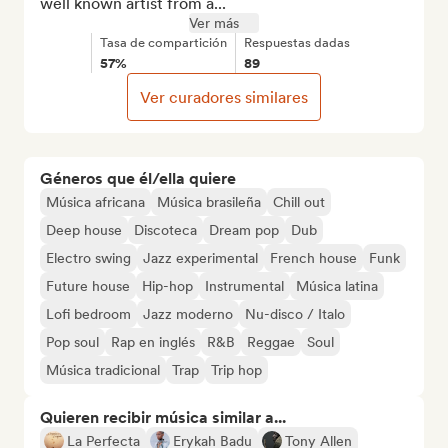
well known artist from a...
Ver más
Tasa de compartición
Respuestas dadas
57%
89
Ver curadores similares
Géneros que él/ella quiere
Música africana
Música brasileña
Chill out
Deep house
Discoteca
Dream pop
Dub
Electro swing
Jazz experimental
French house
Funk
Future house
Hip-hop
Instrumental
Música latina
Lofi bedroom
Jazz moderno
Nu-disco / Italo
Pop soul
Rap en inglés
R&B
Reggae
Soul
Música tradicional
Trap
Trip hop
Quieren recibir música similar a...
La Perfecta
Erykah Badu
Tony Allen