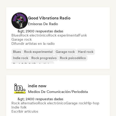
Good Vibrations Radio
Emisoras De Radio
&gt; 2900 respuestas dadas
Blues
Rock electrónico
Rock experimental
Funk
Garage rock
Difundir artistas en la radio
Blues
Rock experimental
Garage rock
Hard rock
Indie rock
Rock progresivo
Rock psicodélico
Rock & Roll / Rock clásico
indie now
Medios De Comunicación/Periodista
&gt; 2400 respuestas dadas
Rock alternativo
Rock electrónico
Garage rock
Hip-hop
Indie folk
Escribir artículos