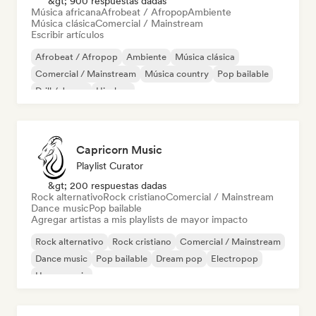
&gt; 900 respuestas dadas
Música africana
Afrobeat / Afropop
Ambiente
Música clásica
Comercial / Mainstream
Escribir artículos
Afrobeat / Afropop
Ambiente
Música clásica
Comercial / Mainstream
Música country
Pop bailable
Drill / Jersey
Hip-hop
Capricorn Music
Playlist Curator
&gt; 200 respuestas dadas
Rock alternativo
Rock cristiano
Comercial / Mainstream
Dance music
Pop bailable
Agregar artistas a mis playlists de mayor impacto
Rock alternativo
Rock cristiano
Comercial / Mainstream
Dance music
Pop bailable
Dream pop
Electropop
House music