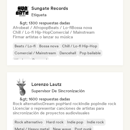
Sungate Records
Etiqueta
&gt; 1300 respuestas dadas
Afrobeat / Afropop
Beats / Lo-fi
Bossa nova
Chill / Lo-fi Hip-Hop
Comercial / Mainstream
Firmar artistas o lanzar su música
Beats / Lo-fi
Bossa nova
Chill / Lo-fi Hip-Hop
Comercial / Mainstream
Dancehall
Pop bailable
Hip-hop
Pop soul
Lorenzo Lautz
Supervisor De Sincronización
&gt; 1600 respuestas dadas
Rock alternativo
Dream pop
Hard rock
Indie pop
Indie rock
Licenciar o representar canciones de artistas para
sincronización de proyectos audiovisuales
Rock alternativo
Hard rock
Indie pop
Indie rock
Metal / Heavy metal
New wave
Post punk