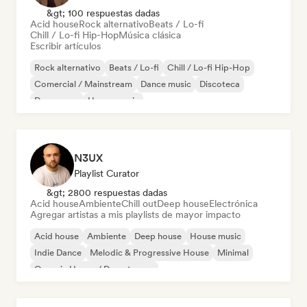
&gt; 100 respuestas dadas
Acid house
Rock alternativo
Beats / Lo-fi
Chill / Lo-fi Hip-Hop
Música clásica
Escribir artículos
Rock alternativo
Beats / Lo-fi
Chill / Lo-fi Hip-Hop
Comercial / Mainstream
Dance music
Discoteca
Dream pop
House music
N3UX
Playlist Curator
&gt; 2800 respuestas dadas
Acid house
Ambiente
Chill out
Deep house
Electrónica
Agregar artistas a mis playlists de mayor impacto
Acid house
Ambiente
Deep house
House music
Indie Dance
Melodic & Progressive House
Minimal
Organic House / Downtempo