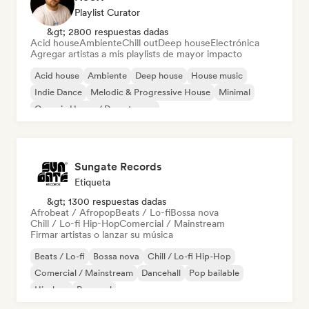
Playlist Curator
&gt; 2800 respuestas dadas
Acid house
Ambiente
Chill out
Deep house
Electrónica
Agregar artistas a mis playlists de mayor impacto
Acid house
Ambiente
Deep house
House music
Indie Dance
Melodic & Progressive House
Minimal
Organic House / Downtempo
Sungate Records
Etiqueta
&gt; 1300 respuestas dadas
Afrobeat / Afropop
Beats / Lo-fi
Bossa nova
Chill / Lo-fi Hip-Hop
Comercial / Mainstream
Firmar artistas o lanzar su música
Beats / Lo-fi
Bossa nova
Chill / Lo-fi Hip-Hop
Comercial / Mainstream
Dancehall
Pop bailable
Hip-hop
Pop soul