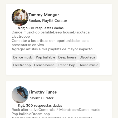
Tommy Menger
Booker, Playlist Curator
&gt; 1800 respuestas dadas
Dance music
Pop bailable
Deep house
Discoteca
Electropop
Conectar a los artistas con oportunidades para
presentarse en vivo
Agregar artistas a mis playlists de mayor impacto
Dance music
Pop bailable
Deep house
Discoteca
Electropop
French house
French Pop
House music
Timothy Tunes
Playlist Curator
&gt; 300 respuestas dadas
Rock alternativo
Comercial / Mainstream
Dance music
Pop bailable
Dream pop