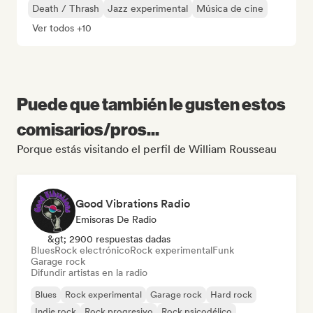
Death / Thrash
Jazz experimental
Música de cine
Ver todos +10
Puede que también le gusten estos
comisarios/pros...
Porque estás visitando el perfil de William Rousseau
Good Vibrations Radio
Emisoras De Radio
&gt; 2900 respuestas dadas
Blues
Rock electrónico
Rock experimental
Funk
Garage rock
Difundir artistas en la radio
Blues
Rock experimental
Garage rock
Hard rock
Indie rock
Rock progresivo
Rock psicodélico