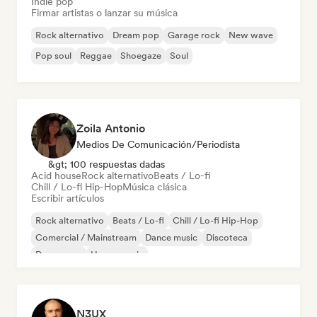
Indie pop
Firmar artistas o lanzar su música
Rock alternativo
Dream pop
Garage rock
New wave
Pop soul
Reggae
Shoegaze
Soul
Zoila Antonio
Medios De Comunicación/Periodista
&gt; 100 respuestas dadas
Acid house
Rock alternativo
Beats / Lo-fi
Chill / Lo-fi Hip-Hop
Música clásica
Escribir artículos
Rock alternativo
Beats / Lo-fi
Chill / Lo-fi Hip-Hop
Comercial / Mainstream
Dance music
Discoteca
Dream pop
House music
N3UX