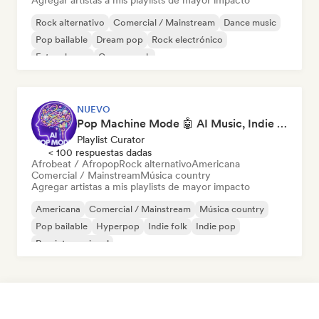
Agregar artistas a mis playlists de mayor impacto
Rock alternativo
Comercial / Mainstream
Dance music
Pop bailable
Dream pop
Rock electrónico
Future house
Garage rock
NUEVO
Pop Machine Mode 🤖 AI Music, Indie Pop & Dream Pop
Playlist Curator
< 100 respuestas dadas
Afrobeat / Afropop
Rock alternativo
Americana
Comercial / Mainstream
Música country
Agregar artistas a mis playlists de mayor impacto
Americana
Comercial / Mainstream
Música country
Pop bailable
Hyperpop
Indie folk
Indie pop
Pop internacional