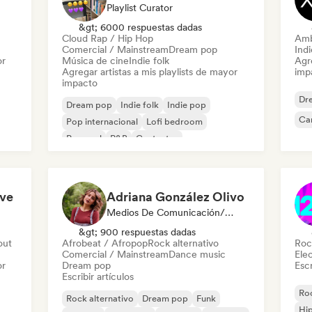
Playlist Curator
&gt; 6000 respuestas dadas
Cloud Rap / Hip Hop
Amb
Comercial / Mainstream
Dream pop
Ind
or
Música de cine
Indie folk
Agre
Agregar artistas a mis playlists de mayor
imp
impacto
Dr
Dream pop
Indie folk
Indie pop
Ca
Pop internacional
Lofi bedroom
Pop soul
R&B
Cantautor
ove
Adriana González Olivo
Medios De Comunicación/Periodista
&gt; 900 respuestas dadas
out
Afrobeat / Afropop
Rock alternativo
Roc
Comercial / Mainstream
Dance music
Ele
or
Dream pop
Escr
Escribir artículos
Roc
Rock alternativo
Dream pop
Funk
Hi