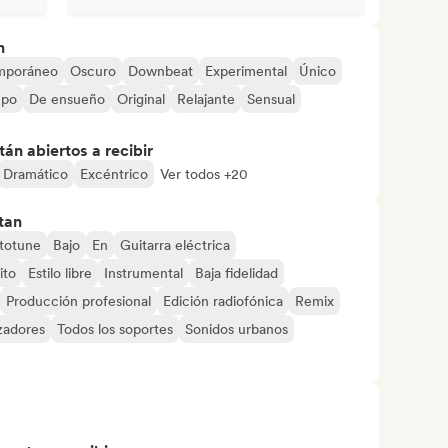
n
mporáneo
Oscuro
Downbeat
Experimental
Único
mpo
De ensueño
Original
Relajante
Sensual
án abiertos a recibir
Dramático
Excéntrico
Ver todos +20
tan
totune
Bajo
En
Guitarra eléctrica
ito
Estilo libre
Instrumental
Baja fidelidad
Producción profesional
Edición radiofónica
Remix
izadores
Todos los soportes
Sonidos urbanos