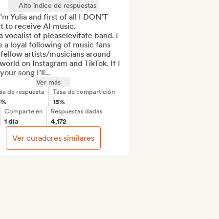
Alto índice de respuestas
I’m Yulia and first of all I DON’T 
 to receive AI music. 

a vocalist of pleaselevitate band. I 
 a loyal following of music fans 
fellow artists/musicians around 
world on Instagram and TikTok. If I 
 your song I’ll...
Ver más
sa de respuesta
Tasa de compartición
6%
15%
Comparte en
Respuestas dadas
1 día
4,172
Ver curadores similares