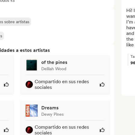
todos +3
Hi! 
want
I’m 
s sobre artistas
have
and 
es
the 
like
dades a estos artistas
Ta
of the pines
9
Delilah Wood
Compartido en sus redes
sociales
Dreams
Dewy Pines
Compartido en sus redes
sociales