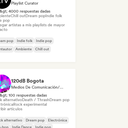
Playlist Curator
&gt; 4000 respuestas dadas
iente
Chill out
Dream pop
Indie folk
ie pop
gar artistas a mis playlists de mayor
acto
eam pop
Indie folk
Indie pop
ntautor
Ambiente
Chill out
120dB Bogota
Medios De Comunicación/Periodista
&gt; 100 respuestas dadas
k alternativo
Death / Thrash
Dream pop
ctrónica
Rock experimental
ibir artículos
k alternativo
Dream pop
Electrónica
p-hop
Indie Dance
Indie pop