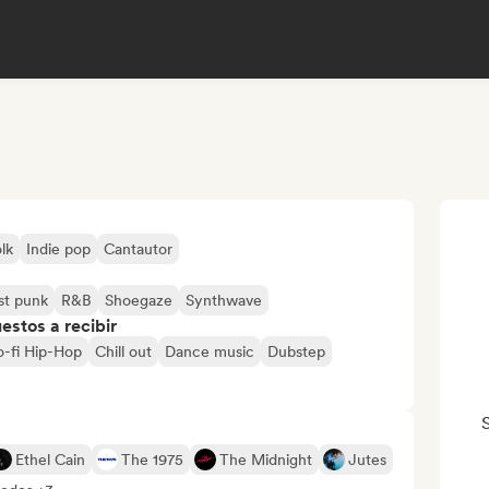
olk
Indie pop
Cantautor
st punk
R&B
Shoegaze
Synthwave
stos a recibir
Lo-fi Hip-Hop
Chill out
Dance music
Dubstep
Ethel Cain
The 1975
The Midnight
Jutes