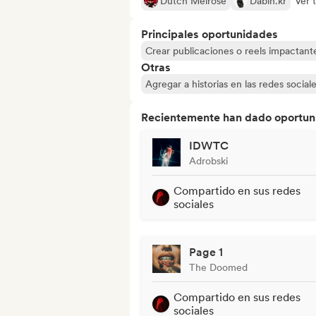
Dutch Melrose
Dabin.kr
Ver 
Principales oportunidades
Crear publicaciones o reels impactante
Otras
Agregar a historias en las redes social
Recientemente han dado oportuni
IDWTC
Adrobski
Compartido en sus redes
sociales
Page 1
The Doomed
Compartido en sus redes
sociales