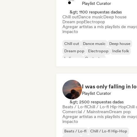
Playlist Curator
&gt; 1100 respuestas dadas
Chill out
Dance music
Deep house
Dream pop
Electropop
Agregar artistas a mis playlists de may
impacto
Chill out
Dance music
Deep house
Dream pop
Electropop
Indie folk
Indie pop
Cantautor
I was only falling in l
Playlist Curator
&gt; 2500 respuestas dadas
Beats / Lo-fi
Chill / Lo-fi Hip-Hop
Chill 
Comercial / Mainstream
Dream pop
Agregar artistas a mis playlists de may
impacto
Beats / Lo-fi
Chill / Lo-fi Hip-Hop