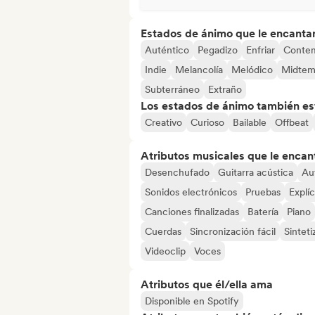
Estados de ánimo que le encanta
Auténtico
Pegadizo
Enfriar
Conte
Indie
Melancolía
Melódico
Midte
Subterráneo
Extraño
Los estados de ánimo también est
Creativo
Curioso
Bailable
Offbeat
Atributos musicales que le encan
Desenchufado
Guitarra acústica
Au
Sonidos electrónicos
Pruebas
Explíc
Canciones finalizadas
Batería
Piano
Cuerdas
Sincronización fácil
Sintet
Videoclip
Voces
Atributos que él/ella ama
Disponible en Spotify