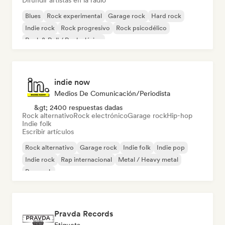
Difundir artistas en la radio
Blues
Rock experimental
Garage rock
Hard rock
Indie rock
Rock progresivo
Rock psicodélico
Rock & Roll / Rock clásico
indie now
Medios De Comunicación/Periodista
&gt; 2400 respuestas dadas
Rock alternativo
Rock electrónico
Garage rock
Hip-hop
Indie folk
Escribir artículos
Rock alternativo
Garage rock
Indie folk
Indie pop
Indie rock
Rap internacional
Metal / Heavy metal
Pop rock
Pravda Records