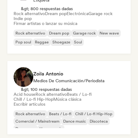
Etiqueta
&gt; 800 respuestas dadas
Rock alternativo
Dream pop
Electrónica
Garage rock
Indie pop
Firmar artistas o lanzar su música
Rock alternativo
Dream pop
Garage rock
New wave
Pop soul
Reggae
Shoegaze
Soul
Zoila Antonio
Medios De Comunicación/Periodista
&gt; 100 respuestas dadas
Acid house
Rock alternativo
Beats / Lo-fi
Chill / Lo-fi Hip-Hop
Música clásica
Escribir artículos
Rock alternativo
Beats / Lo-fi
Chill / Lo-fi Hip-Hop
Comercial / Mainstream
Dance music
Discoteca
Dream pop
House music