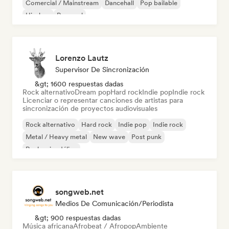
Comercial / Mainstream
Dancehall
Pop bailable
Hip-hop
Pop soul
Lorenzo Lautz
Supervisor De Sincronización
&gt; 1600 respuestas dadas
Rock alternativo
Dream pop
Hard rock
Indie pop
Indie rock
Licenciar o representar canciones de artistas para
sincronización de proyectos audiovisuales
Rock alternativo
Hard rock
Indie pop
Indie rock
Metal / Heavy metal
New wave
Post punk
Rock psicodélico
songweb.net
Medios De Comunicación/Periodista
&gt; 900 respuestas dadas
Música africana
Afrobeat / Afropop
Ambiente