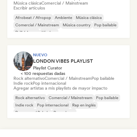
Música clásica
Comercial / Mainstream
Escribir artículos
Afrobeat / Afropop
Ambiente
Música clásica
Comercial / Mainstream
Música country
Pop bailable
Drill / Jersey
Hip-hop
NUEVO
LONDON VIBES PLAYLIST
Playlist Curator
< 100 respuestas dadas
Rock alternativo
Comercial / Mainstream
Pop bailable
Indie rock
Pop internacional
Agregar artistas a mis playlists de mayor impacto
Rock alternativo
Comercial / Mainstream
Pop bailable
Indie rock
Pop internacional
Rap en inglés
Pop suave / Balada
Pop urbano