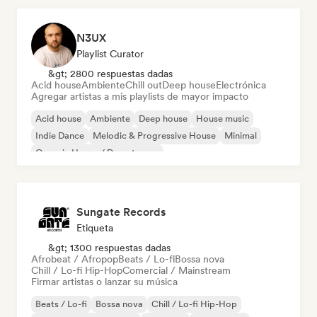
N3UX
Playlist Curator
&gt; 2800 respuestas dadas
Acid house
Ambiente
Chill out
Deep house
Electrónica
Agregar artistas a mis playlists de mayor impacto
Acid house
Ambiente
Deep house
House music
Indie Dance
Melodic & Progressive House
Minimal
Organic House / Downtempo
Sungate Records
Etiqueta
&gt; 1300 respuestas dadas
Afrobeat / Afropop
Beats / Lo-fi
Bossa nova
Chill / Lo-fi Hip-Hop
Comercial / Mainstream
Firmar artistas o lanzar su música
Beats / Lo-fi
Bossa nova
Chill / Lo-fi Hip-Hop