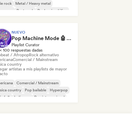
ie rock
Metal / Heavy metal
w wave
Post punk
Rock psicodélico
NUEVO
Pop Machine Mode 🤖 AI Music, Indie Pop & Dream Pop
Playlist Curator
< 100 respuestas dadas
obeat / Afropop
Rock alternativo
ricana
Comercial / Mainstream
ica country
gar artistas a mis playlists de mayor
acto
ericana
Comercial / Mainstream
sica country
Pop bailable
Hyperpop
ie folk
Indie pop
Pop internacional