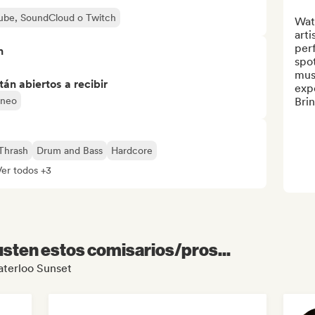
uTube, SoundCloud o Twitch
Wate
arti
perf
n
spot
musi
án abiertos a recibir
expe
áneo
Bri
Thrash
Drum and Bass
Hardcore
Ver todos +3
sten estos comisarios/pros...
Waterloo Sunset