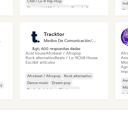
Chill / Lo-fi Hip-Hop
Ind
Comercial / Mainstream
Dancehall
Ne
Pop bailable
Hip-hop
Pop soul
Tracktor
odista
Medios De Comunicación/Periodista
&gt; 600 respuestas dadas
Acid house
Afrobeat / Afropop
Afr
Rock alternativo
Beats / Lo-fi
Chill House
Ame
Escribir artículos
Mús
Agre
imp
Afrobeat / Afropop
Rock alternativo
Am
Dance music
Dream pop
ry
Mú
Rock electrónico
Electropop
Ind
French Pop
Hip-hop