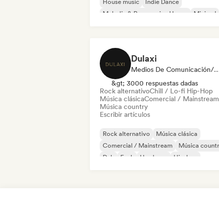
House music
Indie Dance
Melodic & Progressive House
Minimal
Organic House / Downtempo
Dulaxi
Medios De Comunicación/Peri
&gt; 3000 respuestas dadas
Rock alternativo
Chill / Lo-fi Hip-Hop
Música clásica
Comercial / Mainstream
Música country
Escribir artículos
Rock alternativo
Música clásica
Comercial / Mainstream
Música count
Dub
Funk
Hardcore
Hip-hop