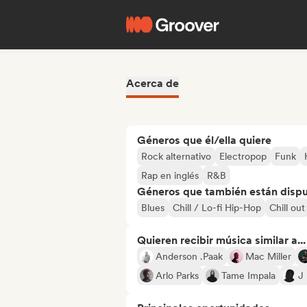
Acerca de
Géneros que él/ella quiere
Rock alternativo
Electropop
Funk
Rap en inglés
R&B
Géneros que también están dispue
Blues
Chill / Lo-fi Hip-Hop
Chill out
Quieren recibir música similar a...
Anderson .Paak
Mac Miller
Arlo Parks
Tame Impala
J