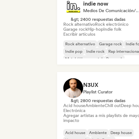
indie now
Medios De Comunicación/Peri
&gt; 2400 respuestas dadas
Rock alternativo
Rock electrónico
Garage rock
Hip-hop
Indie folk
Escribir artículos
Rock alternativo
Garage rock
Indie f
Indie pop
Indie rock
Rap internaciona
Metal / Heavy metal
Pop rock
N3UX
Playlist Curator
&gt; 2800 respuestas dadas
Acid house
Ambiente
Chill out
Deep ho
Electrónica
Agregar artistas a mis playlists de may
impacto
Acid house
Ambiente
Deep house