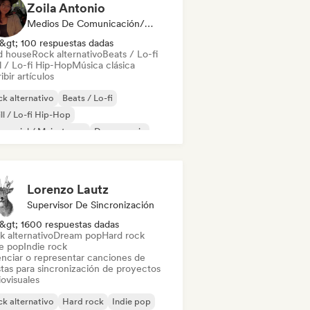
Zoila Antonio
Medios De Comunicación/Periodista
&gt; 100 respuestas dadas
d house
Rock alternativo
Beats / Lo-fi
l / Lo-fi Hip-Hop
Música clásica
ibir artículos
k alternativo
Beats / Lo-fi
ll / Lo-fi Hip-Hop
mercial / Mainstream
Dance music
scoteca
Dream pop
House music
Lorenzo Lautz
Supervisor De Sincronización
&gt; 1600 respuestas dadas
k alternativo
Dream pop
Hard rock
ie pop
Indie rock
enciar o representar canciones de
stas para sincronización de proyectos
ovisuales
k alternativo
Hard rock
Indie pop