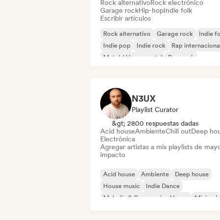
Rock alternativo
Rock electrónico
Garage rock
Hip-hop
Indie folk
Escribir artículos
Rock alternativo
Garage rock
Indie f
Indie pop
Indie rock
Rap internaciona
Metal / Heavy metal
Pop rock
N3UX
Playlist Curator
&gt; 2800 respuestas dadas
Acid house
Ambiente
Chill out
Deep ho
Electrónica
Agregar artistas a mis playlists de may
impacto
Acid house
Ambiente
Deep house
House music
Indie Dance
Melodic & Progressive House
Minimal
Organic House / Downtempo