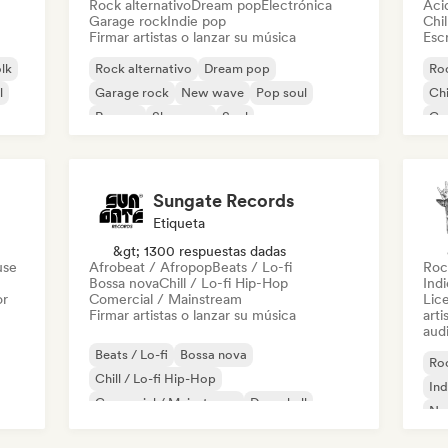
Rock alternativo
Dream pop
Electrónica
Aci
Garage rock
Indie pop
Chil
Firmar artistas o lanzar su música
Escr
olk
Rock alternativo
Dream pop
Roc
l
Garage rock
New wave
Pop soul
Chi
Reggae
Shoegaze
Soul
Co
Di
Sungate Records
Etiqueta
&gt; 1300 respuestas dadas
use
Afrobeat / Afropop
Beats / Lo-fi
Roc
Bossa nova
Chill / Lo-fi Hip-Hop
Ind
or
Comercial / Mainstream
Lic
Firmar artistas o lanzar su música
arti
audi
Beats / Lo-fi
Bossa nova
Roc
Chill / Lo-fi Hip-Hop
Ind
Comercial / Mainstream
Dancehall
Ne
Pop bailable
Hip-hop
Pop soul