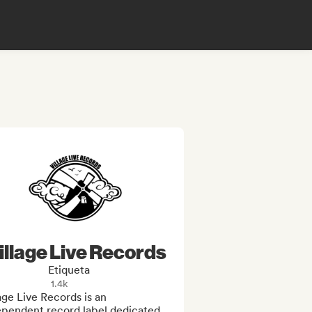
illage Live Records
Etiqueta
1.4k
age Live Records is an 
ependent record label dedicated 