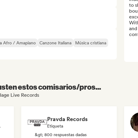
to s
bou
exce
Wit
and 
cont
a Afro / Amapiano
Canzone Italiana
Música cristiana
sten estos comisarios/pros...
illage Live Records
Pravda Records
odista
Etiqueta
&gt; 800 respuestas dadas