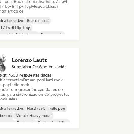
d house
Rock alternativo
Beats / Lo-fi
l / Lo-fi Hip-Hop
Música clásica
ibir artículos
k alternativo
Beats / Lo-fi
ll / Lo-fi Hip-Hop
mercial / Mainstream
Dance music
scoteca
Dream pop
House music
Lorenzo Lautz
Supervisor De Sincronización
&gt; 1600 respuestas dadas
k alternativo
Dream pop
Hard rock
ie pop
Indie rock
enciar o representar canciones de
stas para sincronización de proyectos
ovisuales
k alternativo
Hard rock
Indie pop
ie rock
Metal / Heavy metal
w wave
Post punk
Rock psicodélico