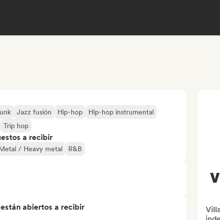
unk
Jazz fusión
Hip-hop
Hip-hop instrumental
Trip hop
stos a recibir
Metal / Heavy metal
R&B
V
stán abiertos a recibir
Vill
ind