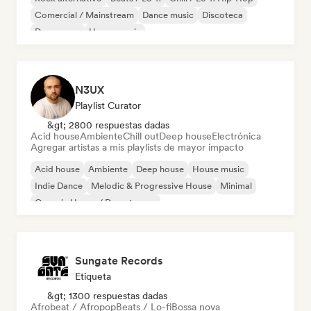
Comercial / Mainstream
Dance music
Discoteca
Dream pop
House music
N3UX
Playlist Curator
&gt; 2800 respuestas dadas
Acid house
Ambiente
Chill out
Deep house
Electrónica
Agregar artistas a mis playlists de mayor impacto
Acid house
Ambiente
Deep house
House music
Indie Dance
Melodic & Progressive House
Minimal
Organic House / Downtempo
Sungate Records
Etiqueta
&gt; 1300 respuestas dadas
Afrobeat / Afropop
Beats / Lo-fi
Bossa nova