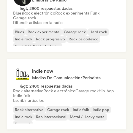
Emisoras De Radio
&gt; 2900 respuestas dadas
Blues
Rock electrónico
Rock experimental
Funk
Garage rock
Difundir artistas en la radio
Blues
Rock experimental
Garage rock
Hard rock
Indie rock
Rock progresivo
Rock psicodélico
Rock & Roll / Rock clásico
indie now
Medios De Comunicación/Periodista
&gt; 2400 respuestas dadas
Rock alternativo
Rock electrónico
Garage rock
Hip-hop
Indie folk
Escribir artículos
Rock alternativo
Garage rock
Indie folk
Indie pop
Indie rock
Rap internacional
Metal / Heavy metal
Pop rock