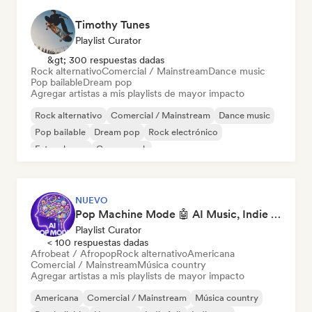
Timothy Tunes
Playlist Curator
&gt; 300 respuestas dadas
Rock alternativo
Comercial / Mainstream
Dance music
Pop bailable
Dream pop
Agregar artistas a mis playlists de mayor impacto
Rock alternativo
Comercial / Mainstream
Dance music
Pop bailable
Dream pop
Rock electrónico
Future house
Garage rock
NUEVO
Pop Machine Mode 🤖 AI Music, Indie Pop & Dream Pop
Playlist Curator
< 100 respuestas dadas
Afrobeat / Afropop
Rock alternativo
Americana
Comercial / Mainstream
Música country
Agregar artistas a mis playlists de mayor impacto
Americana
Comercial / Mainstream
Música country