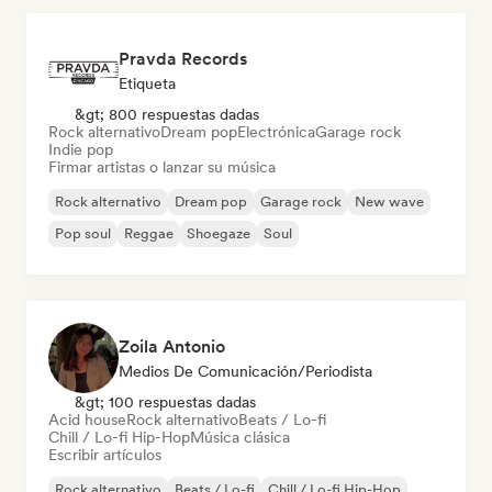
Pravda Records
Etiqueta
&gt; 800 respuestas dadas
Rock alternativo
Dream pop
Electrónica
Garage rock
Indie pop
Firmar artistas o lanzar su música
Rock alternativo
Dream pop
Garage rock
New wave
Pop soul
Reggae
Shoegaze
Soul
Zoila Antonio
Medios De Comunicación/Periodista
&gt; 100 respuestas dadas
Acid house
Rock alternativo
Beats / Lo-fi
Chill / Lo-fi Hip-Hop
Música clásica
Escribir artículos
Rock alternativo
Beats / Lo-fi
Chill / Lo-fi Hip-Hop