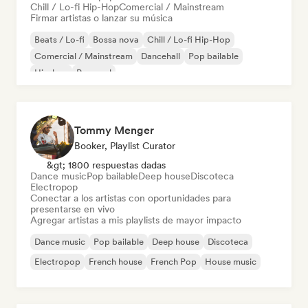
Chill / Lo-fi Hip-Hop
Comercial / Mainstream
Firmar artistas o lanzar su música
Beats / Lo-fi
Bossa nova
Chill / Lo-fi Hip-Hop
Comercial / Mainstream
Dancehall
Pop bailable
Hip-hop
Pop soul
Tommy Menger
Booker, Playlist Curator
&gt; 1800 respuestas dadas
Dance music
Pop bailable
Deep house
Discoteca
Electropop
Conectar a los artistas con oportunidades para
presentarse en vivo
Agregar artistas a mis playlists de mayor impacto
Dance music
Pop bailable
Deep house
Discoteca
Electropop
French house
French Pop
House music