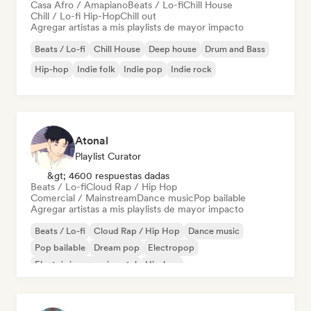
Casa Afro / Amapiano
Beats / Lo-fi
Chill House
Chill / Lo-fi Hip-Hop
Chill out
Agregar artistas a mis playlists de mayor impacto
Beats / Lo-fi
Chill House
Deep house
Drum and Bass
Hip-hop
Indie folk
Indie pop
Indie rock
Atonal
Playlist Curator
&gt; 4600 respuestas dadas
Beats / Lo-fi
Cloud Rap / Hip Hop
Comercial / Mainstream
Dance music
Pop bailable
Agregar artistas a mis playlists de mayor impacto
Beats / Lo-fi
Cloud Rap / Hip Hop
Dance music
Pop bailable
Dream pop
Electropop
Electrónica experimental
Hip-hop