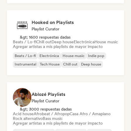
Hooked on Playlists
Playlist Curator
&gt; 1600 respuestas dadas
Beats / Lo-fi
Chill out
Deep house
Electrónica
House music
Agregar artistas a mis playlists de mayor impacto
Beats / Lo-fi
Electrónica
House music
Indie pop
Instrumental
Tech House
Chill out
Deep house
Ablozé Playlists
Playlist Curator
&gt; 3000 respuestas dadas
Acid house
Afrobeat / Afropop
Casa Afro / Amapiano
Rock alternativo
Bass music
Agregar artistas a mis playlists de mayor impacto