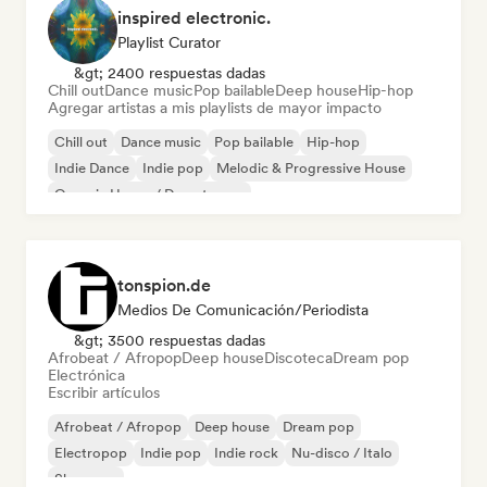
inspired electronic.
Playlist Curator
&gt; 2400 respuestas dadas
Chill out
Dance music
Pop bailable
Deep house
Hip-hop
Agregar artistas a mis playlists de mayor impacto
Chill out
Dance music
Pop bailable
Hip-hop
Indie Dance
Indie pop
Melodic & Progressive House
Organic House / Downtempo
tonspion.de
Medios De Comunicación/Periodista
&gt; 3500 respuestas dadas
Afrobeat / Afropop
Deep house
Discoteca
Dream pop
Electrónica
Escribir artículos
Afrobeat / Afropop
Deep house
Dream pop
Electropop
Indie pop
Indie rock
Nu-disco / Italo
Shoegaze