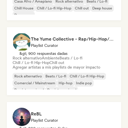
Casa Afro / Amapiano
Rock alternativo
Beats / Lo-fi
Chill House
Chill / Lo-fi Hip-Hop
Chill out
Deep house
Dream pop
The Yume Collective - Rap/Hip-Hop/Pop/Indie/Rock/Lo-fi & More.
Playlist Curator
&gt; 900 respuestas dadas
Rock alternativo
Ambiente
Beats / Lo-fi
Chill / Lo-fi Hip-Hop
Chill out
Agregar artistas a mis playlists de mayor impacto
Rock alternativo
Beats / Lo-fi
Chill / Lo-fi Hip-Hop
Comercial / Mainstream
Hip-hop
Indie pop
Pop internacional
Rap internacional
ReBL
Playlist Curator