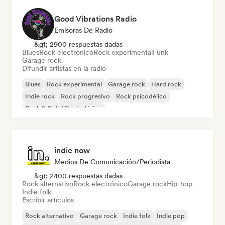
Good Vibrations Radio
Emisoras De Radio
&gt; 2900 respuestas dadas
Blues
Rock electrónico
Rock experimental
Funk
Garage rock
Difundir artistas en la radio
Blues
Rock experimental
Garage rock
Hard rock
Indie rock
Rock progresivo
Rock psicodélico
Rock & Roll / Rock clásico
indie now
Medios De Comunicación/Periodista
&gt; 2400 respuestas dadas
Rock alternativo
Rock electrónico
Garage rock
Hip-hop
Indie folk
Escribir artículos
Rock alternativo
Garage rock
Indie folk
Indie pop