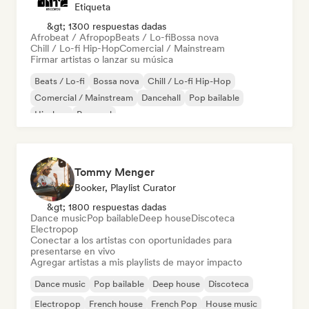
Etiqueta
&gt; 1300 respuestas dadas
Afrobeat / Afropop
Beats / Lo-fi
Bossa nova
Chill / Lo-fi Hip-Hop
Comercial / Mainstream
Firmar artistas o lanzar su música
Beats / Lo-fi
Bossa nova
Chill / Lo-fi Hip-Hop
Comercial / Mainstream
Dancehall
Pop bailable
Hip-hop
Pop soul
Tommy Menger
Booker, Playlist Curator
&gt; 1800 respuestas dadas
Dance music
Pop bailable
Deep house
Discoteca
Electropop
Conectar a los artistas con oportunidades para
presentarse en vivo
Agregar artistas a mis playlists de mayor impacto
Dance music
Pop bailable
Deep house
Discoteca
Electropop
French house
French Pop
House music