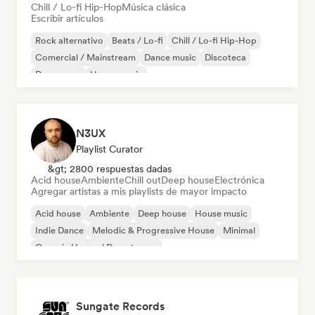
Chill / Lo-fi Hip-Hop
Música clásica
Escribir artículos
Rock alternativo
Beats / Lo-fi
Chill / Lo-fi Hip-Hop
Comercial / Mainstream
Dance music
Discoteca
Dream pop
House music
N3UX
Playlist Curator
&gt; 2800 respuestas dadas
Acid house
Ambiente
Chill out
Deep house
Electrónica
Agregar artistas a mis playlists de mayor impacto
Acid house
Ambiente
Deep house
House music
Indie Dance
Melodic & Progressive House
Minimal
Organic House / Downtempo
Sungate Records