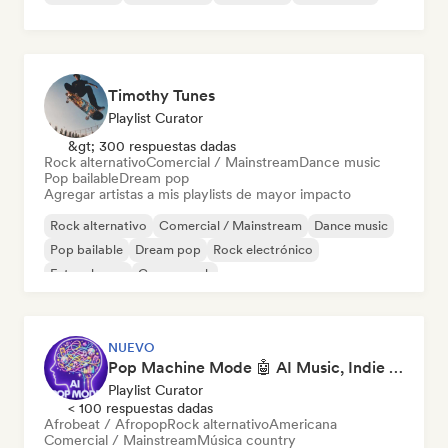
Timothy Tunes
Playlist Curator
&gt; 300 respuestas dadas
Rock alternativo
Comercial / Mainstream
Dance music
Pop bailable
Dream pop
Agregar artistas a mis playlists de mayor impacto
Rock alternativo
Comercial / Mainstream
Dance music
Pop bailable
Dream pop
Rock electrónico
Future house
Garage rock
NUEVO
Pop Machine Mode 🤖 AI Music, Indie Pop & Dream Pop
Playlist Curator
< 100 respuestas dadas
Afrobeat / Afropop
Rock alternativo
Americana
Comercial / Mainstream
Música country