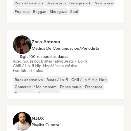
Rock alternativo
Dream pop
Garage rock
New wave
Pop soul
Reggae
Shoegaze
Soul
Zoila Antonio
Medios De Comunicación/Periodista
&gt; 100 respuestas dadas
Acid house
Rock alternativo
Beats / Lo-fi
Chill / Lo-fi Hip-Hop
Música clásica
Escribir artículos
Rock alternativo
Beats / Lo-fi
Chill / Lo-fi Hip-Hop
Comercial / Mainstream
Dance music
Discoteca
Dream pop
House music
N3UX
Playlist Curator