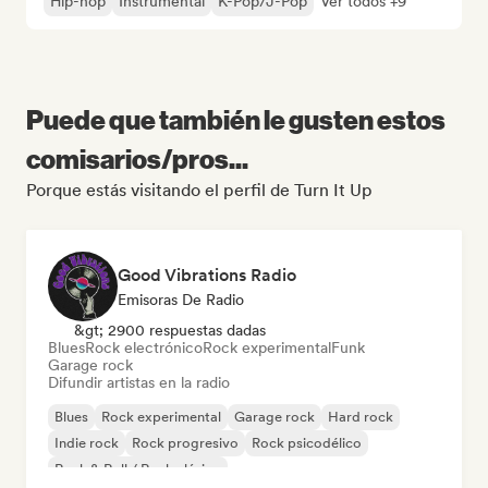
Hip-hop
Instrumental
K-Pop/J-Pop
Ver todos +9
Puede que también le gusten estos
comisarios/pros...
Porque estás visitando el perfil de Turn It Up
Good Vibrations Radio
Emisoras De Radio
&gt; 2900 respuestas dadas
Blues
Rock electrónico
Rock experimental
Funk
Garage rock
Difundir artistas en la radio
Blues
Rock experimental
Garage rock
Hard rock
Indie rock
Rock progresivo
Rock psicodélico
Rock & Roll / Rock clásico