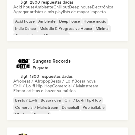
&gt; 2800 respuestas dadas
Acid house
Ambiente
Chill out
Deep house
Electrónica
Agregar artistas a mis playlists de mayor impacto
Acid house
Ambiente
Deep house
House music
Indie Dance
Melodic & Progressive House
Minimal
Organic House / Downtempo
Sungate Records
Etiqueta
&gt; 1300 respuestas dadas
Afrobeat / Afropop
Beats / Lo-fi
Bossa nova
Chill / Lo-fi Hip-Hop
Comercial / Mainstream
Firmar artistas o lanzar su música
Beats / Lo-fi
Bossa nova
Chill / Lo-fi Hip-Hop
Comercial / Mainstream
Dancehall
Pop bailable
Hip-hop
Pop soul