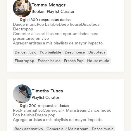
Tommy Menger
Booker, Playlist Curator
&gt; 1800 respuestas dadas
Dance music
Pop bailable
Deep house
Discoteca
Electropop
Conectar a los artistas con oportunidades para
presentarse en vivo
Agregar artistas a mis playlists de mayor impacto
Dance music
Pop bailable
Deep house
Discoteca
Electropop
French house
French Pop
House music
Timothy Tunes
Playlist Curator
&gt; 300 respuestas dadas
Rock alternativo
Comercial / Mainstream
Dance music
Pop bailable
Dream pop
Agregar artistas a mis playlists de mayor impacto
Rock alternativo
Comercial / Mainstream
Dance music