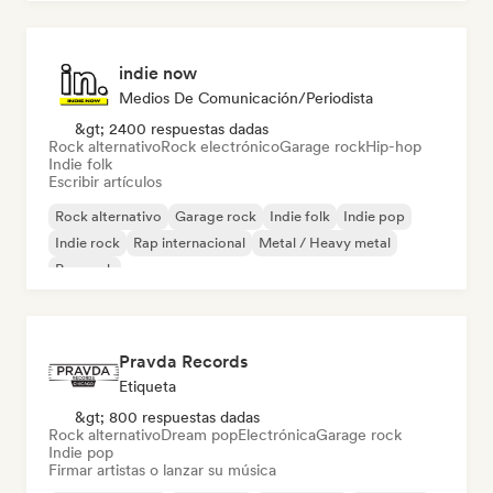
indie now
Medios De Comunicación/Periodista
&gt; 2400 respuestas dadas
Rock alternativo
Rock electrónico
Garage rock
Hip-hop
Indie folk
Escribir artículos
Rock alternativo
Garage rock
Indie folk
Indie pop
Indie rock
Rap internacional
Metal / Heavy metal
Pop rock
Pravda Records
Etiqueta
&gt; 800 respuestas dadas
Rock alternativo
Dream pop
Electrónica
Garage rock
Indie pop
Firmar artistas o lanzar su música