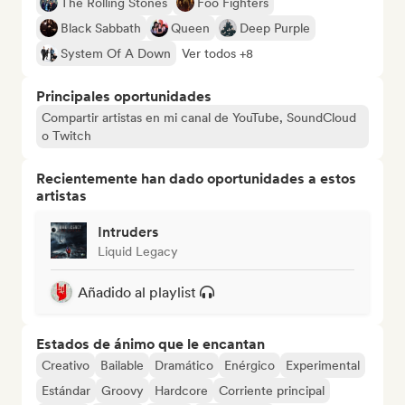
The Rolling Stones
Foo Fighters
Black Sabbath
Queen
Deep Purple
System Of A Down
Ver todos +8
Principales oportunidades
Compartir artistas en mi canal de YouTube, SoundCloud
o Twitch
Recientemente han dado oportunidades a estos
artistas
Intruders
Liquid Legacy
Añadido al playlist
Estados de ánimo que le encantan
Creativo
Bailable
Dramático
Enérgico
Experimental
Estándar
Groovy
Hardcore
Corriente principal