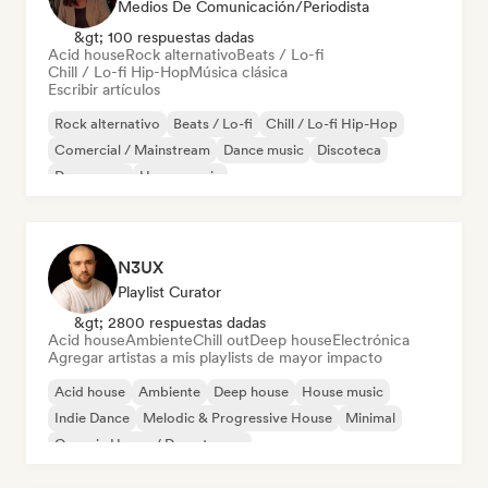
Medios De Comunicación/Periodista
&gt; 100 respuestas dadas
Acid house
Rock alternativo
Beats / Lo-fi
Chill / Lo-fi Hip-Hop
Música clásica
Escribir artículos
Rock alternativo
Beats / Lo-fi
Chill / Lo-fi Hip-Hop
Comercial / Mainstream
Dance music
Discoteca
Dream pop
House music
N3UX
Playlist Curator
&gt; 2800 respuestas dadas
Acid house
Ambiente
Chill out
Deep house
Electrónica
Agregar artistas a mis playlists de mayor impacto
Acid house
Ambiente
Deep house
House music
Indie Dance
Melodic & Progressive House
Minimal
Organic House / Downtempo