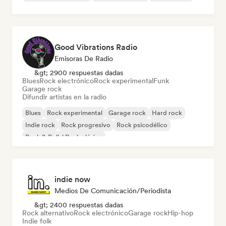
Good Vibrations Radio
Emisoras De Radio
&gt; 2900 respuestas dadas
Blues
Rock electrónico
Rock experimental
Funk
Garage rock
Difundir artistas en la radio
Blues
Rock experimental
Garage rock
Hard rock
Indie rock
Rock progresivo
Rock psicodélico
Rock & Roll / Rock clásico
indie now
Medios De Comunicación/Periodista
&gt; 2400 respuestas dadas
Rock alternativo
Rock electrónico
Garage rock
Hip-hop
Indie folk