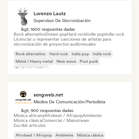
Lorenzo Lautz
Supervisor De Sincronización
&gt; 1600 respuestas dadas
Rock alternativo
Dream pop
Hard rock
Indie pop
Indie rock
Licenciar o representar canciones de artistas para
sincronización de proyectos audiovisuales
Rock alternativo
Hard rock
Indie pop
Indie rock
Metal / Heavy metal
New wave
Post punk
Rock psicodélico
songweb.net
Medios De Comunicación/Periodista
&gt; 900 respuestas dadas
Música africana
Afrobeat / Afropop
Ambiente
Música clásica
Comercial / Mainstream
Escribir artículos
Afrobeat / Afropop
Ambiente
Música clásica