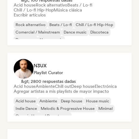
&gt; 100 respuestas dadas
Acid house
Rock alternativo
Beats / Lo-fi
Chill / Lo-fi Hip-Hop
Música clásica
Escribir artículos
Rock alternativo
Beats / Lo-fi
Chill / Lo-fi Hip-Hop
Comercial / Mainstream
Dance music
Discoteca
Dream pop
House music
N3UX
Playlist Curator
&gt; 2800 respuestas dadas
Acid house
Ambiente
Chill out
Deep house
Electrónica
Agregar artistas a mis playlists de mayor impacto
Acid house
Ambiente
Deep house
House music
Indie Dance
Melodic & Progressive House
Minimal
Organic House / Downtempo