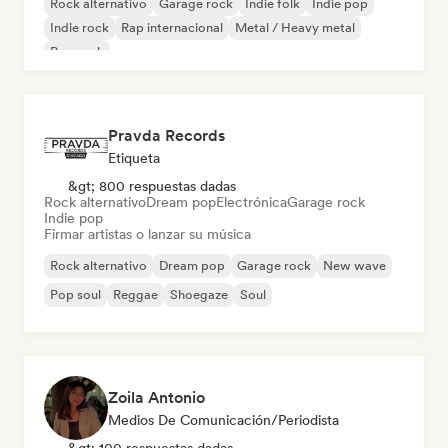
Rock alternativo
Garage rock
Indie folk
Indie pop
Indie rock
Rap internacional
Metal / Heavy metal
Pop rock
Pravda Records
Etiqueta
&gt; 800 respuestas dadas
Rock alternativo
Dream pop
Electrónica
Garage rock
Indie pop
Firmar artistas o lanzar su música
Rock alternativo
Dream pop
Garage rock
New wave
Pop soul
Reggae
Shoegaze
Soul
Zoila Antonio
Medios De Comunicación/Periodista