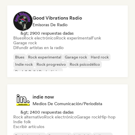
Good Vibrations Radio
Emisoras De Radio
&gt; 2900 respuestas dadas
Blues
Rock electrónico
Rock experimental
Funk
Garage rock
Difundir artistas en la radio
Blues
Rock experimental
Garage rock
Hard rock
Indie rock
Rock progresivo
Rock psicodélico
Rock & Roll / Rock clásico
indie now
Medios De Comunicación/Periodista
&gt; 2400 respuestas dadas
Rock alternativo
Rock electrónico
Garage rock
Hip-hop
Indie folk
Escribir artículos