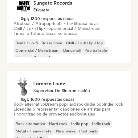
Sungate Records
Etiqueta
&gt; 1300 respuestas dadas
Afrobeat / Afropop
Beats / Lo-fi
Bossa nova
Chill / Lo-fi Hip-Hop
Comercial / Mainstream
Firmar artistas o lanzar su música
Beats / Lo-fi
Bossa nova
Chill / Lo-fi Hip-Hop
Comercial / Mainstream
Dancehall
Pop bailable
Hip-hop
Pop soul
Lorenzo Lautz
Supervisor De Sincronización
&gt; 1600 respuestas dadas
Rock alternativo
Dream pop
Hard rock
Indie pop
Indie rock
Licenciar o representar canciones de artistas para
sincronización de proyectos audiovisuales
Rock alternativo
Hard rock
Indie pop
Indie rock
Metal / Heavy metal
New wave
Post punk