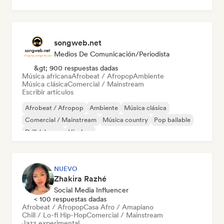
Rock psicodélico
songweb.net
Medios De Comunicación/Periodista
&gt; 900 respuestas dadas
Música africana
Afrobeat / Afropop
Ambiente
Música clásica
Comercial / Mainstream
Escribir artículos
Afrobeat / Afropop
Ambiente
Música clásica
Comercial / Mainstream
Música country
Pop bailable
Drill / Jersey
Hip-hop
NUEVO
Zhakira Razhé
Social Media Influencer
< 100 respuestas dadas
Afrobeat / Afropop
Casa Afro / Amapiano
Chill / Lo-fi Hip-Hop
Comercial / Mainstream
Jazz experimental