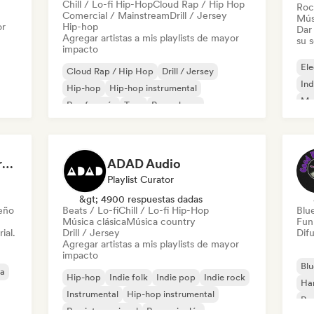
Chill / Lo-fi Hip-Hop
Cloud Rap / Hip Hop
Roc
Comercial / Mainstream
Drill / Jersey
Mús
or
Hip-hop
Dar 
Agregar artistas a mis playlists de mayor
su 
impacto
Ele
Cloud Rap / Hip Hop
Drill / Jersey
Ind
Hip-hop
Hip-hop instrumental
Met
Rap francés
Trap
Pop urbano
Roc
Chill / Lo-fi Hip-Hop
Dreamers Island Entertainment
ADAD Audio
Playlist Curator
&gt; 4900 respuestas dadas
leño
Beats / Lo-fi
Chill / Lo-fi Hip-Hop
Blu
Música clásica
Música country
Fun
ial.
Drill / Jersey
Difu
Agregar artistas a mis playlists de mayor
impacto
Blu
ca
Hip-hop
Indie folk
Indie pop
Indie rock
Ha
Instrumental
Hip-hop instrumental
Roc
Rap internacional
Rap en inglés