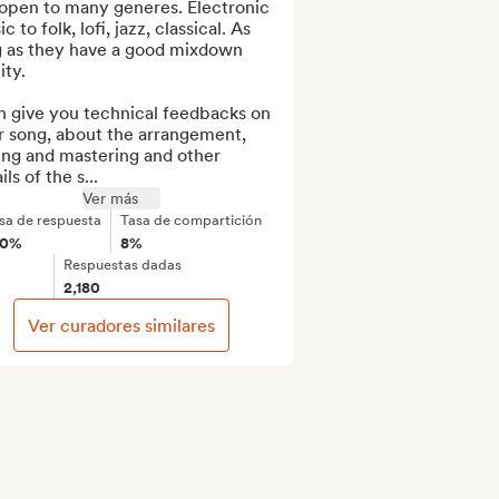
open to many generes. Electronic 
c to folk, lofi, jazz, classical. As 
g as they have a good mixdown 
ty.

n give you technical feedbacks on 
r song, about the arrangement, 
ng and mastering and other 
ils of the s...
Ver más
sa de respuesta
Tasa de compartición
00%
8%
Respuestas dadas
2,180
Ver curadores similares