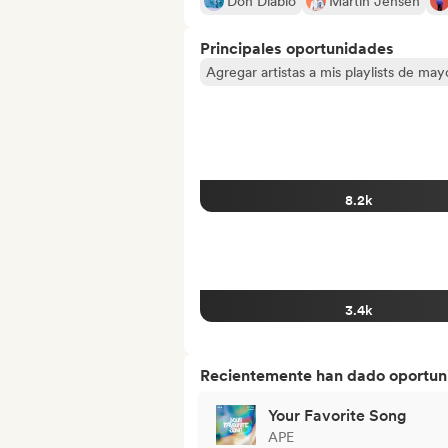
Don Diablo
Martin Jensen
Principales oportunidades
Agregar artistas a mis playlists de ma
8.2k
3.4k
Recientemente han dado oportuni
Your Favorite Song
APE