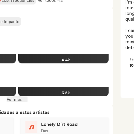
Lost Frequencies
Ver todos +12
I'm 
musi
lon
quali
yor impacto
I ca
you
mixi
deta
Ta
4.4k
1
3.5k
Ver más
dades a estos artistas
Lonely Dirt Road
Dax