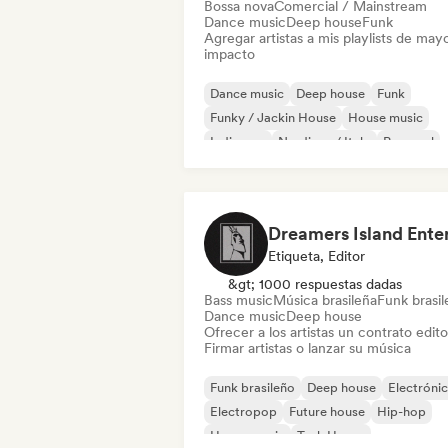
Bossa nova
Comercial / Mainstream
Dance music
Deep house
Funk
Agregar artistas a mis playlists de may
impacto
Dance music
Deep house
Funk
Funky / Jackin House
House music
Indie pop
Nu-disco / Italo
Pop soul
Etiqueta, Editor
&gt; 1000 respuestas dadas
Bass music
Música brasileña
Funk brasi
Dance music
Deep house
Ofrecer a los artistas un contrato editor
Firmar artistas o lanzar su música
Funk brasileño
Deep house
Electróni
Electropop
Future house
Hip-hop
House music
Tech House