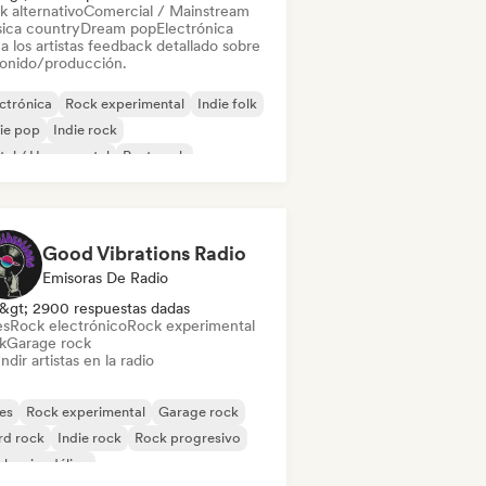
k alternativo
Comercial / Mainstream
ica country
Dream pop
Electrónica
a los artistas feedback detallado sobre
sonido/producción.
ctrónica
Rock experimental
Indie folk
ie pop
Indie rock
al / Heavy metal
Post punk
k & Roll / Rock clásico
Good Vibrations Radio
Emisoras De Radio
&gt; 2900 respuestas dadas
es
Rock electrónico
Rock experimental
k
Garage rock
ndir artistas en la radio
es
Rock experimental
Garage rock
rd rock
Indie rock
Rock progresivo
k psicodélico