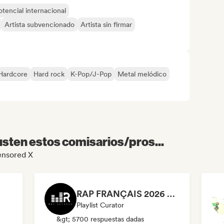
otencial internacional
Artista subvencionado
Artista sin firmar
Hardcore
Hard rock
K-Pop/J-Pop
Metal melódico
sten estos comisarios/pros...
Censored X
RAP FRANÇAIS 2026 🔥🇫🇷 (Way Records)
Playlist Curator
&gt; 5700 respuestas dadas