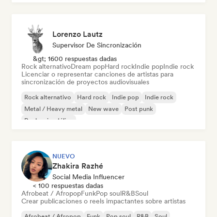
Lorenzo Lautz
Supervisor De Sincronización
&gt; 1600 respuestas dadas
Rock alternativo
Dream pop
Hard rock
Indie pop
Indie rock
Licenciar o representar canciones de artistas para
sincronización de proyectos audiovisuales
Rock alternativo
Hard rock
Indie pop
Indie rock
Metal / Heavy metal
New wave
Post punk
Rock psicodélico
NUEVO
Zhakira Razhé
Social Media Influencer
< 100 respuestas dadas
Afrobeat / Afropop
Funk
Pop soul
R&B
Soul
Crear publicaciones o reels impactantes sobre artistas
Afrobeat / Afropop
Funk
Pop soul
R&B
Soul