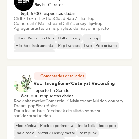
Playlist Curator
&gt; 5700 respuestas dadas
Chill / Lo-fi Hip-Hop
Cloud Rap / Hip Hop
Comercial / Mainstream
Drill / Jersey
Hip-hop
Agregar artistas a mis playlists de mayor impacto
Cloud Rap / Hip Hop
Drill / Jersey
Hip-hop
Hip-hop instrumental
Rap francés
Trap
Pop urbano
Chill / Lo-fi Hip-Hop
Comentarios detallados
Rob Tavaglione/Catalyst Recording
Experto En Sonido
&gt; 800 respuestas dadas
Rock alternativo
Comercial / Mainstream
Música country
Dream pop
Electrónica
Dar a los artistas feedback detallado sobre su
sonido/producción.
Electrónica
Rock experimental
Indie folk
Indie pop
Indie rock
Metal / Heavy metal
Post punk