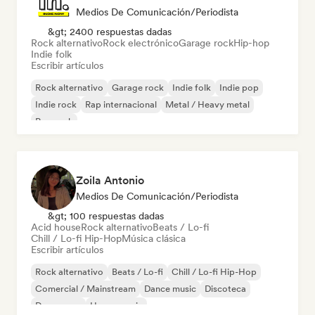
Medios De Comunicación/Periodista
&gt; 2400 respuestas dadas
Rock alternativo
Rock electrónico
Garage rock
Hip-hop
Indie folk
Escribir artículos
Rock alternativo
Garage rock
Indie folk
Indie pop
Indie rock
Rap internacional
Metal / Heavy metal
Pop rock
Zoila Antonio
Medios De Comunicación/Periodista
&gt; 100 respuestas dadas
Acid house
Rock alternativo
Beats / Lo-fi
Chill / Lo-fi Hip-Hop
Música clásica
Escribir artículos
Rock alternativo
Beats / Lo-fi
Chill / Lo-fi Hip-Hop
Comercial / Mainstream
Dance music
Discoteca
Dream pop
House music