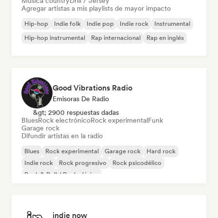
Música country
Drill / Jersey
Agregar artistas a mis playlists de mayor impacto
Hip-hop
Indie folk
Indie pop
Indie rock
Instrumental
Hip-hop instrumental
Rap internacional
Rap en inglés
Good Vibrations Radio
Emisoras De Radio
&gt; 2900 respuestas dadas
Blues
Rock electrónico
Rock experimental
Funk
Garage rock
Difundir artistas en la radio
Blues
Rock experimental
Garage rock
Hard rock
Indie rock
Rock progresivo
Rock psicodélico
Rock & Roll / Rock clásico
indie now