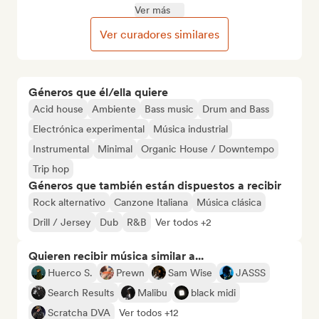
Ver más
Ver curadores similares
Géneros que él/ella quiere
Acid house
Ambiente
Bass music
Drum and Bass
Electrónica experimental
Música industrial
Instrumental
Minimal
Organic House / Downtempo
Trip hop
Géneros que también están dispuestos a recibir
Rock alternativo
Canzone Italiana
Música clásica
Drill / Jersey
Dub
R&B
Ver todos +2
Quieren recibir música similar a...
Huerco S.
Prewn
Sam Wise
JASSS
Search Results
Malibu
black midi
Scratcha DVA
Ver todos +12