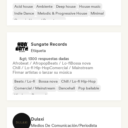
Acid house
Ambiente
Deep house
House music
Indie Dance
Melodic & Progressive House
Minimal
Organic House / Downtempo
Sungate Records
Etiqueta
&gt; 1300 respuestas dadas
Afrobeat / Afropop
Beats / Lo-fi
Bossa nova
Chill / Lo-fi Hip-Hop
Comercial / Mainstream
Firmar artistas o lanzar su música
Beats / Lo-fi
Bossa nova
Chill / Lo-fi Hip-Hop
Comercial / Mainstream
Dancehall
Pop bailable
Hip-hop
Pop soul
Dulaxi
Medios De Comunicación/Periodista