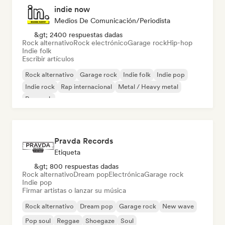
indie now
Medios De Comunicación/Periodista
&gt; 2400 respuestas dadas
Rock alternativo
Rock electrónico
Garage rock
Hip-hop
Indie folk
Escribir artículos
Rock alternativo
Garage rock
Indie folk
Indie pop
Indie rock
Rap internacional
Metal / Heavy metal
Pop rock
Pravda Records
Etiqueta
&gt; 800 respuestas dadas
Rock alternativo
Dream pop
Electrónica
Garage rock
Indie pop
Firmar artistas o lanzar su música
Rock alternativo
Dream pop
Garage rock
New wave
Pop soul
Reggae
Shoegaze
Soul