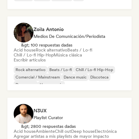
Zoila Antonio
Medios De Comunicación/Periodista
&gt; 100 respuestas dadas
Acid house
Rock alternativo
Beats / Lo-fi
Chill / Lo-fi Hip-Hop
Música clásica
Escribir artículos
Rock alternativo
Beats / Lo-fi
Chill / Lo-fi Hip-Hop
Comercial / Mainstream
Dance music
Discoteca
Dream pop
House music
N3UX
Playlist Curator
&gt; 2800 respuestas dadas
Acid house
Ambiente
Chill out
Deep house
Electrónica
Agregar artistas a mis playlists de mayor impacto