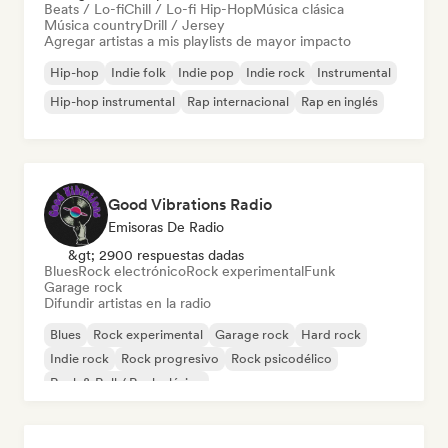
Beats / Lo-fi
Chill / Lo-fi Hip-Hop
Música clásica
Música country
Drill / Jersey
Agregar artistas a mis playlists de mayor impacto
Hip-hop
Indie folk
Indie pop
Indie rock
Instrumental
Hip-hop instrumental
Rap internacional
Rap en inglés
Good Vibrations Radio
Emisoras De Radio
&gt; 2900 respuestas dadas
Blues
Rock electrónico
Rock experimental
Funk
Garage rock
Difundir artistas en la radio
Blues
Rock experimental
Garage rock
Hard rock
Indie rock
Rock progresivo
Rock psicodélico
Rock & Roll / Rock clásico