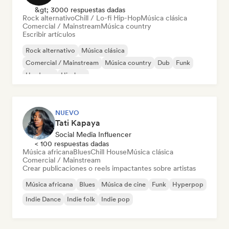
&gt; 3000 respuestas dadas
Rock alternativo
Chill / Lo-fi Hip-Hop
Música clásica
Comercial / Mainstream
Música country
Escribir artículos
Rock alternativo
Música clásica
Comercial / Mainstream
Música country
Dub
Funk
Hardcore
Hip-hop
NUEVO
Tati Kapaya
Social Media Influencer
< 100 respuestas dadas
Música africana
Blues
Chill House
Música clásica
Comercial / Mainstream
Crear publicaciones o reels impactantes sobre artistas
Música africana
Blues
Música de cine
Funk
Hyperpop
Indie Dance
Indie folk
Indie pop