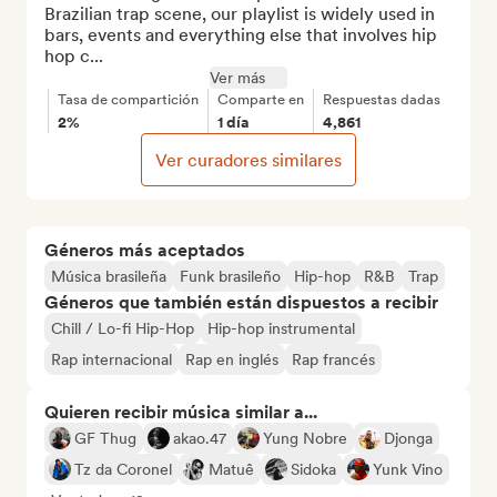
Brazilian trap scene, our playlist is widely used in 
bars, events and everything else that involves hip 
hop c...
Ver más
Tasa de compartición
Comparte en
Respuestas dadas
2%
1 día
4,861
Ver curadores similares
Géneros más aceptados
Música brasileña
Funk brasileño
Hip-hop
R&B
Trap
Géneros que también están dispuestos a recibir
Chill / Lo-fi Hip-Hop
Hip-hop instrumental
Rap internacional
Rap en inglés
Rap francés
Quieren recibir música similar a...
GF Thug
akao.47
Yung Nobre
Djonga
Tz da Coronel
Matuê
Sidoka
Yunk Vino