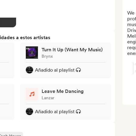
We 
prof
mus
Dri
Melo
dades a estos artistas
engi
requ
Turn It Up (Want My Music)
ener
Brynx
Añadido al playlist
Leave Me Dancing
Lanzar
Añadido al playlist