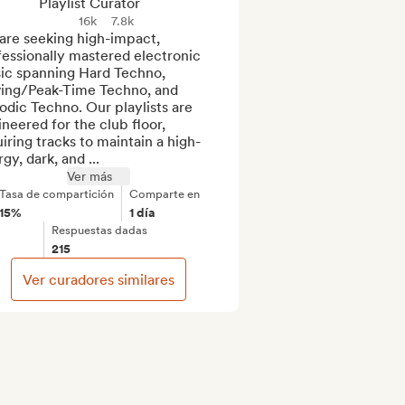
Playlist Curator
16k
7.8k
are seeking high-impact, 
essionally mastered electronic 
ic spanning Hard Techno, 
ving/Peak-Time Techno, and 
dic Techno. Our playlists are 
neered for the club floor, 
iring tracks to maintain a high-
gy, dark, and ...
Ver más
Tasa de compartición
Comparte en
15%
1 día
Respuestas dadas
215
Ver curadores similares