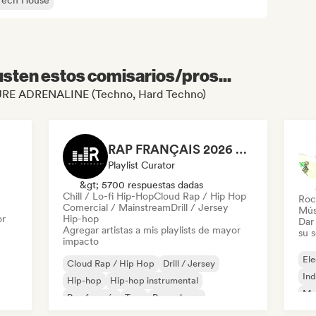
Tech House
sten estos comisarios/pros...
e PURE ADRENALINE (Techno, Hard Techno)
RAP FRANÇAIS 2026 🔥🇫🇷 (Way Records)
Playlist Curator
&gt; 5700 respuestas dadas
Chill / Lo-fi Hip-Hop
Cloud Rap / Hip Hop
Roc
Comercial / Mainstream
Drill / Jersey
Mús
or
Hip-hop
Dar 
Agregar artistas a mis playlists de mayor
su 
impacto
Ele
Cloud Rap / Hip Hop
Drill / Jersey
Ind
Hip-hop
Hip-hop instrumental
Met
Rap francés
Trap
Pop urbano
Roc
Chill / Lo-fi Hip-Hop