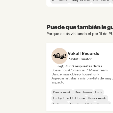
Ambiente
Deep house
Discoteca
Puede que también le gu
Porque estás visitando el perfil d
Vokall Records
Playlist Curator
&gt; 3500 respuestas dadas
Bossa nova
Comercial / Mainstream
Dance music
Deep house
Funk
Agregar artistas a mis playlists de may
impacto
Dance music
Deep house
Funk
Funky / Jackin House
House music
Indie pop
Nu-disco / Italo
Pop soul