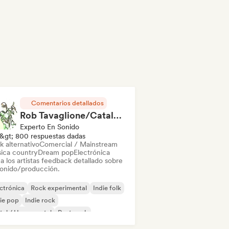
Comentarios detallados
Rob Tavaglione/Catalyst Recording
Experto En Sonido
&gt; 800 respuestas dadas
k alternativo
Comercial / Mainstream
ica country
Dream pop
Electrónica
a los artistas feedback detallado sobre
sonido/producción.
ctrónica
Rock experimental
Indie folk
ie pop
Indie rock
al / Heavy metal
Post punk
k & Roll / Rock clásico