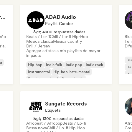
Dreamers Island Entertainment
ADAD Audio
Playlist Curator
&gt; 4900 respuestas dadas
leño
Beats / Lo-fi
Chill / Lo-fi Hip-Hop
Blu
Música clásica
Música country
Fun
ial.
Drill / Jersey
Difu
Agregar artistas a mis playlists de mayor
impacto
Blu
ca
Hip-hop
Indie folk
Indie pop
Indie rock
Ha
Instrumental
Hip-hop instrumental
Roc
Rap internacional
Rap en inglés
Roc
Sungate Records
Etiqueta
&gt; 1300 respuestas dadas
Afrobeat / Afropop
Beats / Lo-fi
Afr
Bossa nova
Chill / Lo-fi Hip-Hop
Cre