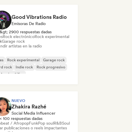
Good Vibrations Radio
Emisoras De Radio
&gt; 2900 respuestas dadas
es
Rock electrónico
Rock experimental
k
Garage rock
ndir artistas en la radio
es
Rock experimental
Garage rock
rd rock
Indie rock
Rock progresivo
k psicodélico
k & Roll / Rock clásico
NUEVO
Zhakira Razhé
Social Media Influencer
< 100 respuestas dadas
obeat / Afropop
Funk
Pop soul
R&B
Soul
ar publicaciones o reels impactantes