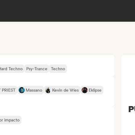
Hard Techno
Psy-Trance
Techno
 PRIEST
Massano
Kevin de Vries
Eklipse
P
yor impacto