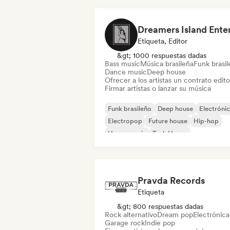
Etiqueta, Editor
&gt; 1000 respuestas dadas
Bass music
Música brasileña
Funk brasi
Dance music
Deep house
Ofrecer a los artistas un contrato editor
Firmar artistas o lanzar su música
Funk brasileño
Deep house
Electróni
Electropop
Future house
Hip-hop
House music
Tech House
Pravda Records
Etiqueta
&gt; 800 respuestas dadas
Rock alternativo
Dream pop
Electrónica
Garage rock
Indie pop