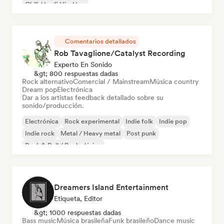
Chill / Lo-fi Hip-Hop
Comentarios detallados
Rob Tavaglione/Catalyst Recording
Experto En Sonido
&gt; 800 respuestas dadas
Rock alternativo
Comercial / Mainstream
Música country
Dream pop
Electrónica
Dar a los artistas feedback detallado sobre su
sonido/producción.
Electrónica
Rock experimental
Indie folk
Indie pop
Indie rock
Metal / Heavy metal
Post punk
Rock & Roll / Rock clásico
Dreamers Island Entertainment
Etiqueta, Editor
&gt; 1000 respuestas dadas
Bass music
Música brasileña
Funk brasileño
Dance music