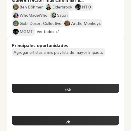
Quieren recibir música similar a...
Ben Böhmer
Elderbrook
NTO
WhoMadeWho
Satori
Gobi Desert Collective
Arctic Monkeys
MGMT
Ver todos +2
Principales oportunidades
Agregar artistas a mis playlists de mayor impacto
16k
7k