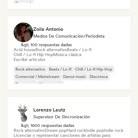
Pop rock
Zoila Antonio
Medios De Comunicación/Periodista
&gt; 100 respuestas dadas
Acid house
Rock alternativo
Beats / Lo-fi
Chill / Lo-fi Hip-Hop
Música clásica
Escribir artículos
Rock alternativo
Beats / Lo-fi
Chill / Lo-fi Hip-Hop
Comercial / Mainstream
Dance music
Discoteca
Dream pop
House music
Lorenzo Lautz
Supervisor De Sincronización
&gt; 1600 respuestas dadas
Rock alternativo
Dream pop
Hard rock
Indie pop
Indie rock
Licenciar o representar canciones de artistas para