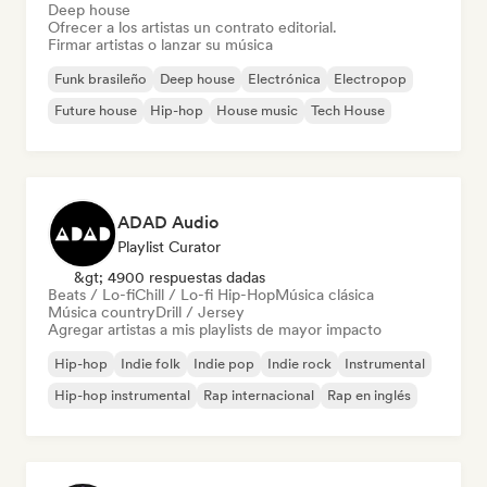
Deep house
Ofrecer a los artistas un contrato editorial.
Firmar artistas o lanzar su música
Funk brasileño
Deep house
Electrónica
Electropop
Future house
Hip-hop
House music
Tech House
ADAD Audio
Playlist Curator
&gt; 4900 respuestas dadas
Beats / Lo-fi
Chill / Lo-fi Hip-Hop
Música clásica
Música country
Drill / Jersey
Agregar artistas a mis playlists de mayor impacto
Hip-hop
Indie folk
Indie pop
Indie rock
Instrumental
Hip-hop instrumental
Rap internacional
Rap en inglés