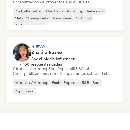
sincronización de proyectos audiovisuales
Rock alternativo
Hard rock
Indie pop
Indie rock
Metal / Heavy metal
New wave
Post punk
Rock psicodélico
NUEVO
Zhakira Razhé
Social Media Influencer
< 100 respuestas dadas
Afrobeat / Afropop
Funk
Pop soul
R&B
Soul
Crear publicaciones o reels impactantes sobre artistas
Afrobeat / Afropop
Funk
Pop soul
R&B
Soul
Pop urbano