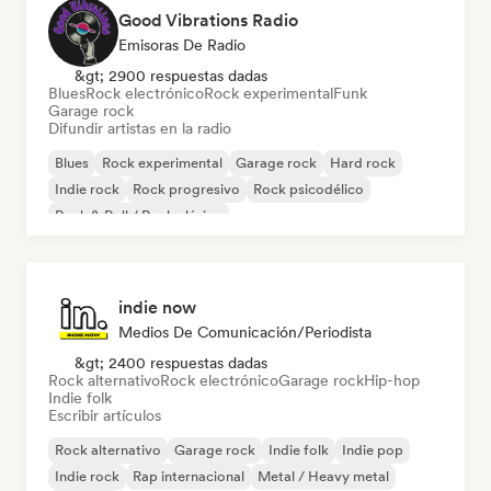
Good Vibrations Radio
Emisoras De Radio
&gt; 2900 respuestas dadas
Blues
Rock electrónico
Rock experimental
Funk
Garage rock
Difundir artistas en la radio
Blues
Rock experimental
Garage rock
Hard rock
Indie rock
Rock progresivo
Rock psicodélico
Rock & Roll / Rock clásico
indie now
Medios De Comunicación/Periodista
&gt; 2400 respuestas dadas
Rock alternativo
Rock electrónico
Garage rock
Hip-hop
Indie folk
Escribir artículos
Rock alternativo
Garage rock
Indie folk
Indie pop
Indie rock
Rap internacional
Metal / Heavy metal