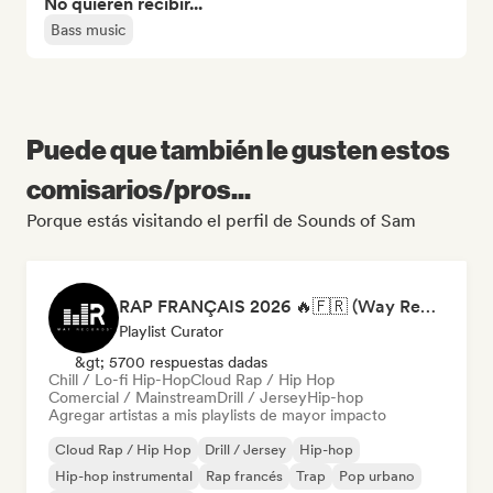
No quieren recibir...
Bass music
Puede que también le gusten estos
comisarios/pros...
Porque estás visitando el perfil de Sounds of Sam
RAP FRANÇAIS 2026 🔥🇫🇷 (Way Records)
Playlist Curator
&gt; 5700 respuestas dadas
Chill / Lo-fi Hip-Hop
Cloud Rap / Hip Hop
Comercial / Mainstream
Drill / Jersey
Hip-hop
Agregar artistas a mis playlists de mayor impacto
Cloud Rap / Hip Hop
Drill / Jersey
Hip-hop
Hip-hop instrumental
Rap francés
Trap
Pop urbano