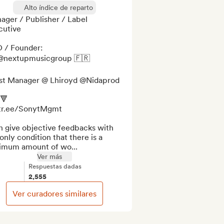
Alto índice de reparto
ger / Publisher / Label 
utive

 / Founder: 

 @nextupmusicgroup 🇫🇷 

ist Manager @ Lhiroyd @Nidaprod

🔻

ktr.ee/SonytMgmt

n give objective feedbacks with 
only condition that there is a 
imum amount of wo...
Ver más
Respuestas dadas
2,555
Ver curadores similares