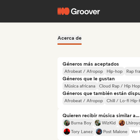
Acerca de
Géneros más aceptados
Afrobeat / Afropop
Hip-hop
Rap fr
Géneros que le gustan
Música africana
Cloud Rap / Hip Hop
Géneros que también están dispue
Afrobeat / Afropop
Chill / Lo-fi Hip
Quieren recibir música similar a...
Burna Boy
WizKid
Lhiroy
Tory Lanez
Post Malone
Ver 