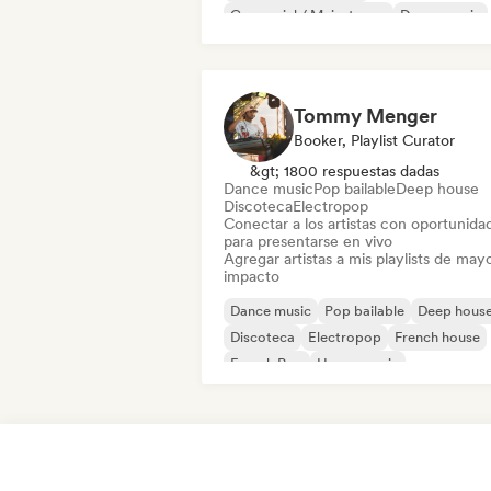
Comercial / Mainstream
Dance music
Discoteca
Dream pop
House music
Tommy Menger
Booker, Playlist Curator
&gt; 1800 respuestas dadas
Dance music
Pop bailable
Deep house
Discoteca
Electropop
Conectar a los artistas con oportunida
para presentarse en vivo
Agregar artistas a mis playlists de may
impacto
Dance music
Pop bailable
Deep hous
Discoteca
Electropop
French house
French Pop
House music