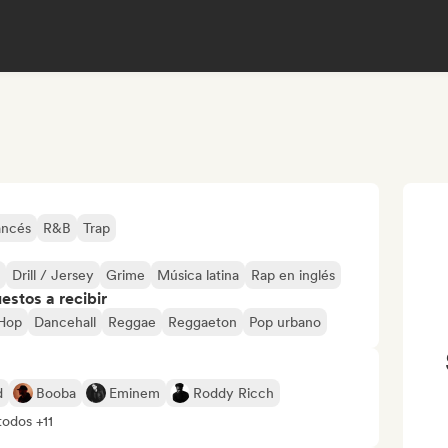
ancés
R&B
Trap
Drill / Jersey
Grime
Música latina
Rap en inglés
stos a recibir
-Hop
Dancehall
Reggae
Reggaeton
Pop urbano
d
Booba
Eminem
Roddy Ricch
todos +11