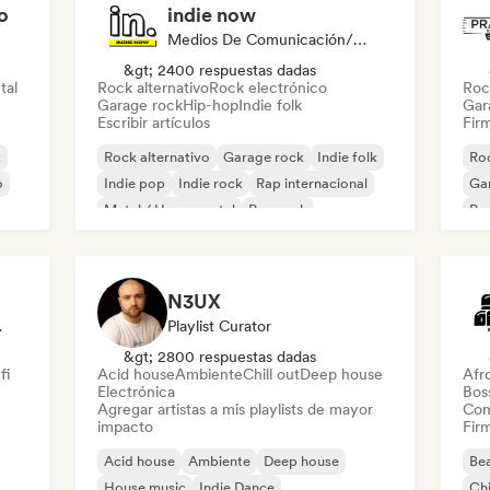
o
indie now
Medios De Comunicación/Periodista
&gt; 2400 respuestas dadas
tal
Rock alternativo
Rock electrónico
Roc
Garage rock
Hip-hop
Indie folk
Gar
Escribir artículos
Firm
k
Rock alternativo
Garage rock
Indie folk
Roc
o
Indie pop
Indie rock
Rap internacional
Ga
Metal / Heavy metal
Pop rock
Re
N3UX
odista
Playlist Curator
&gt; 2800 respuestas dadas
fi
Acid house
Ambiente
Chill out
Deep house
Afr
Electrónica
Bos
Agregar artistas a mis playlists de mayor
Com
impacto
Firm
Acid house
Ambiente
Deep house
Bea
House music
Indie Dance
Chi