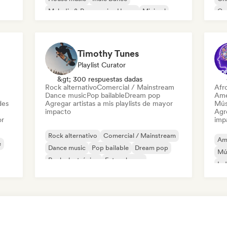
Melodic & Progressive House
Minimal
Co
Organic House / Downtempo
Pop
Timothy Tunes
Playlist Curator
&gt; 300 respuestas dadas
Rock alternativo
Comercial / Mainstream
Afr
Dance music
Pop bailable
Dream pop
Ame
des
Agregar artistas a mis playlists de mayor
Mús
impacto
Agre
or
imp
Rock alternativo
Comercial / Mainstream
Am
e
Dance music
Pop bailable
Dream pop
Mú
Rock electrónico
Future house
Ind
Garage rock