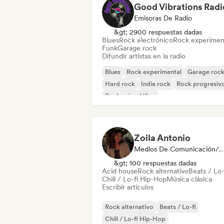
Good Vibrations Radi
Emisoras De Radio
&gt; 2900 respuestas dadas
Blues
Rock electrónico
Rock experimen
Funk
Garage rock
Difundir artistas en la radio
Blues
Rock experimental
Garage roc
Hard rock
Indie rock
Rock progresiv
Rock psicodélico
Rock & Roll / Rock clásico
Zoila Antonio
Medios De Comunicación/Peri
&gt; 100 respuestas dadas
Acid house
Rock alternativo
Beats / Lo-
Chill / Lo-fi Hip-Hop
Música clásica
Escribir artículos
Rock alternativo
Beats / Lo-fi
Chill / Lo-fi Hip-Hop