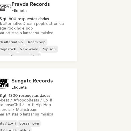
Pravda Records
Etiqueta
&gt; 800 respuestas dadas
k alternativo
Dream pop
Electrónica
age rock
Indie pop
ar artistas o lanzar su música
k alternativo
Dream pop
rage rock
New wave
Pop soul
ggae
Shoegaze
Soul
Sungate Records
Etiqueta
&gt; 1300 respuestas dadas
obeat / Afropop
Beats / Lo-fi
sa nova
Chill / Lo-fi Hip-Hop
ercial / Mainstream
ar artistas o lanzar su música
ts / Lo-fi
Bossa nova
ll / Lo-fi Hip-Hop