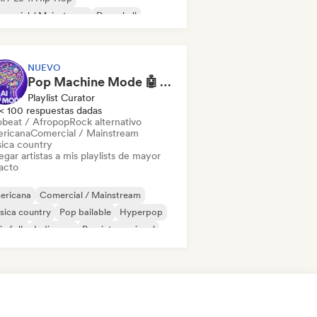
mercial / Mainstream
Dancehall
 bailable
Hip-hop
Pop soul
NUEVO
Pop Machine Mode 🤖 AI Music, Indie Pop & Dream Pop
Playlist Curator
< 100 respuestas dadas
obeat / Afropop
Rock alternativo
ricana
Comercial / Mainstream
ica country
gar artistas a mis playlists de mayor
acto
ericana
Comercial / Mainstream
sica country
Pop bailable
Hyperpop
ie folk
Indie pop
Pop internacional