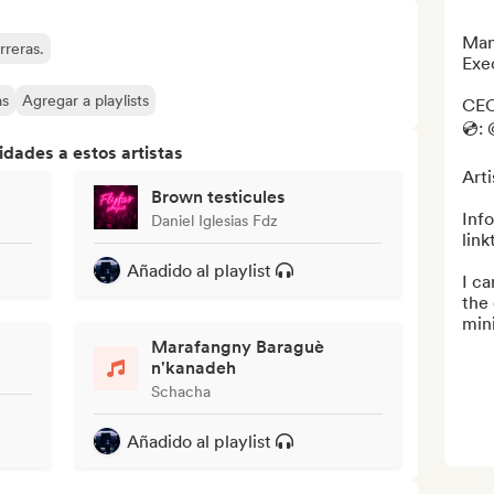
Mana
rreras.
Exec
as
Agregar a playlists
CEO
💿:
dades a estos artistas
Art
Brown testicules
Info
Daniel Iglesias Fdz
lin
Añadido al playlist
I ca
the 
min
Marafangny Baraguè
n'kanadeh
Schacha
Añadido al playlist