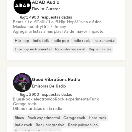
ADAD Audio
Playlist Curator
&gt; 4900 respuestas dadas
Beats / Lo-fi
Chill / Lo-fi Hip-Hop
Música clásica
Música country
Drill / Jersey
Agregar artistas a mis playlists de mayor impacto
Hip-hop
Indie folk
Indie pop
Indie rock
Instrumental
Hip-hop instrumental
Rap internacional
Rap en inglés
Good Vibrations Radio
Emisoras De Radio
&gt; 2900 respuestas dadas
Blues
Rock electrónico
Rock experimental
Funk
Garage rock
Difundir artistas en la radio
Blues
Rock experimental
Garage rock
Hard rock
Indie rock
Rock progresivo
Rock psicodélico
Rock & Roll / Rock clásico