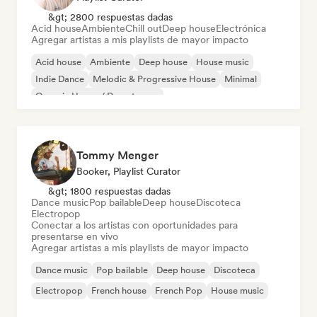
&gt; 2800 respuestas dadas
Acid house
Ambiente
Chill out
Deep house
Electrónica
Agregar artistas a mis playlists de mayor impacto
Acid house
Ambiente
Deep house
House music
Indie Dance
Melodic & Progressive House
Minimal
Organic House / Downtempo
Tommy Menger
Booker, Playlist Curator
&gt; 1800 respuestas dadas
Dance music
Pop bailable
Deep house
Discoteca
Electropop
Conectar a los artistas con oportunidades para
presentarse en vivo
Agregar artistas a mis playlists de mayor impacto
Dance music
Pop bailable
Deep house
Discoteca
Electropop
French house
French Pop
House music