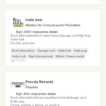
indie now
Medios De Comunicación/Periodista
&gt; 2400 respuestas dadas
Rock alternativo
Rock electrónico
Garage rock
Hip-hop
Indie folk
Escribir artículos
Rock alternativo
Garage rock
Indie folk
Indie pop
Indie rock
Rap internacional
Metal / Heavy metal
Pop rock
Pravda Records
Etiqueta
&gt; 800 respuestas dadas
Rock alternativo
Dream pop
Electrónica
Garage rock
Indie pop
Firmar artistas o lanzar su música