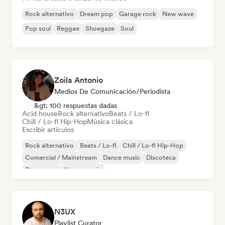
Rock alternativo
Dream pop
Garage rock
New wave
Pop soul
Reggae
Shoegaze
Soul
Zoila Antonio
Medios De Comunicación/Periodista
&gt; 100 respuestas dadas
Acid house
Rock alternativo
Beats / Lo-fi
Chill / Lo-fi Hip-Hop
Música clásica
Escribir artículos
Rock alternativo
Beats / Lo-fi
Chill / Lo-fi Hip-Hop
Comercial / Mainstream
Dance music
Discoteca
Dream pop
House music
N3UX
Playlist Curator