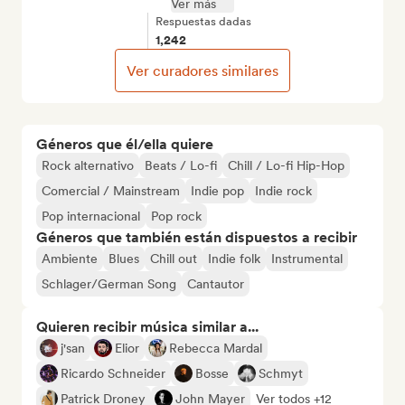
Ver más
Respuestas dadas
1,242
Ver curadores similares
Géneros que él/ella quiere
Rock alternativo
Beats / Lo-fi
Chill / Lo-fi Hip-Hop
Comercial / Mainstream
Indie pop
Indie rock
Pop internacional
Pop rock
Géneros que también están dispuestos a recibir
Ambiente
Blues
Chill out
Indie folk
Instrumental
Schlager/German Song
Cantautor
Quieren recibir música similar a...
j'san
Elior
Rebecca Mardal
Ricardo Schneider
Bosse
Schmyt
Patrick Droney
John Mayer
Ver todos +12