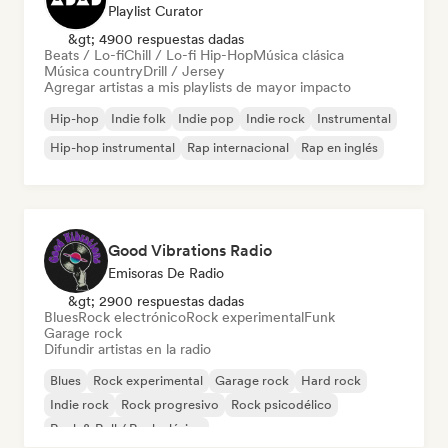
Playlist Curator
&gt; 4900 respuestas dadas
Beats / Lo-fi
Chill / Lo-fi Hip-Hop
Música clásica
Música country
Drill / Jersey
Agregar artistas a mis playlists de mayor impacto
Hip-hop
Indie folk
Indie pop
Indie rock
Instrumental
Hip-hop instrumental
Rap internacional
Rap en inglés
Good Vibrations Radio
Emisoras De Radio
&gt; 2900 respuestas dadas
Blues
Rock electrónico
Rock experimental
Funk
Garage rock
Difundir artistas en la radio
Blues
Rock experimental
Garage rock
Hard rock
Indie rock
Rock progresivo
Rock psicodélico
Rock & Roll / Rock clásico