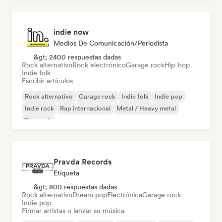
indie now
Medios De Comunicación/Periodista
&gt; 2400 respuestas dadas
Rock alternativo
Rock electrónico
Garage rock
Hip-hop
Indie folk
Escribir artículos
Rock alternativo
Garage rock
Indie folk
Indie pop
Indie rock
Rap internacional
Metal / Heavy metal
Pop rock
Pravda Records
Etiqueta
&gt; 800 respuestas dadas
Rock alternativo
Dream pop
Electrónica
Garage rock
Indie pop
Firmar artistas o lanzar su música