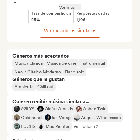
...
Ver más
Tasa de compartición
Respuestas dadas
25%
1,196
Ver curadores similares
Géneros más aceptados
Música clásica
Música de cine
Instrumental
Neo / Clásico Moderno
Piano solo
Géneros que le gustan
Ambiente
Chill out
Quieren recibir música similar a...
SØLYS
Ólafur Arnalds
Aphex Twin
Goldmund
Ian Wong
August Wilhelmsson
LUCHS
Max Richter
Ver todos +2