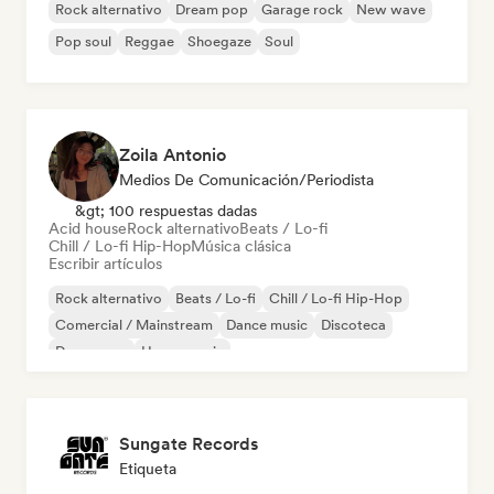
Rock alternativo
Dream pop
Garage rock
New wave
Pop soul
Reggae
Shoegaze
Soul
Zoila Antonio
Medios De Comunicación/Periodista
&gt; 100 respuestas dadas
Acid house
Rock alternativo
Beats / Lo-fi
Chill / Lo-fi Hip-Hop
Música clásica
Escribir artículos
Rock alternativo
Beats / Lo-fi
Chill / Lo-fi Hip-Hop
Comercial / Mainstream
Dance music
Discoteca
Dream pop
House music
Sungate Records
Etiqueta