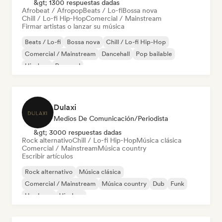
&gt; 1300 respuestas dadas
Afrobeat / Afropop
Beats / Lo-fi
Bossa nova
Chill / Lo-fi Hip-Hop
Comercial / Mainstream
Firmar artistas o lanzar su música
Beats / Lo-fi
Bossa nova
Chill / Lo-fi Hip-Hop
Comercial / Mainstream
Dancehall
Pop bailable
Hip-hop
Pop soul
Dulaxi
Medios De Comunicación/Periodista
&gt; 3000 respuestas dadas
Rock alternativo
Chill / Lo-fi Hip-Hop
Música clásica
Comercial / Mainstream
Música country
Escribir artículos
Rock alternativo
Música clásica
Comercial / Mainstream
Música country
Dub
Funk
Hardcore
Hip-hop