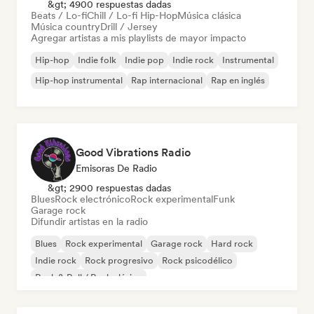
&gt; 4900 respuestas dadas
Beats / Lo-fi
Chill / Lo-fi Hip-Hop
Música clásica
Música country
Drill / Jersey
Agregar artistas a mis playlists de mayor impacto
Hip-hop
Indie folk
Indie pop
Indie rock
Instrumental
Hip-hop instrumental
Rap internacional
Rap en inglés
Good Vibrations Radio
Emisoras De Radio
&gt; 2900 respuestas dadas
Blues
Rock electrónico
Rock experimental
Funk
Garage rock
Difundir artistas en la radio
Blues
Rock experimental
Garage rock
Hard rock
Indie rock
Rock progresivo
Rock psicodélico
Rock & Roll / Rock clásico