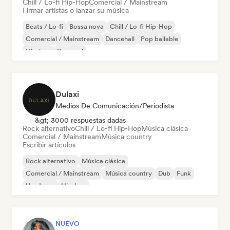
Chill / Lo-fi Hip-Hop
Comercial / Mainstream
Firmar artistas o lanzar su música
Beats / Lo-fi
Bossa nova
Chill / Lo-fi Hip-Hop
Comercial / Mainstream
Dancehall
Pop bailable
Hip-hop
Pop soul
Dulaxi
Medios De Comunicación/Periodista
&gt; 3000 respuestas dadas
Rock alternativo
Chill / Lo-fi Hip-Hop
Música clásica
Comercial / Mainstream
Música country
Escribir artículos
Rock alternativo
Música clásica
Comercial / Mainstream
Música country
Dub
Funk
Hardcore
Hip-hop
NUEVO