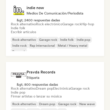
indie now
Medios De Comunicación/Periodista
&gt; 2400 respuestas dadas
Rock alternativo
Rock electrónico
Garage rock
Hip-hop
Indie folk
Escribir artículos
Rock alternativo
Garage rock
Indie folk
Indie pop
Indie rock
Rap internacional
Metal / Heavy metal
Pop rock
Pravda Records
Etiqueta
&gt; 800 respuestas dadas
Rock alternativo
Dream pop
Electrónica
Garage rock
Indie pop
Firmar artistas o lanzar su música
Rock alternativo
Dream pop
Garage rock
New wave