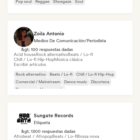
Pop soul
Reggae
Shoegaze
Soul
Zoila Antonio
Medios De Comunicación/Periodista
&gt; 100 respuestas dadas
Acid house
Rock alternativo
Beats / Lo-fi
Chill / Lo-fi Hip-Hop
Música clásica
Escribir artículos
Rock alternativo
Beats / Lo-fi
Chill / Lo-fi Hip-Hop
Comercial / Mainstream
Dance music
Discoteca
Dream pop
House music
Sungate Records
Etiqueta
&gt; 1300 respuestas dadas
Afrobeat / Afropop
Beats / Lo-fi
Bossa nova