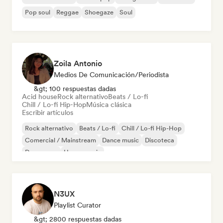
Pop soul
Reggae
Shoegaze
Soul
Zoila Antonio
Medios De Comunicación/Periodista
&gt; 100 respuestas dadas
Acid house
Rock alternativo
Beats / Lo-fi
Chill / Lo-fi Hip-Hop
Música clásica
Escribir artículos
Rock alternativo
Beats / Lo-fi
Chill / Lo-fi Hip-Hop
Comercial / Mainstream
Dance music
Discoteca
Dream pop
House music
N3UX
Playlist Curator
&gt; 2800 respuestas dadas