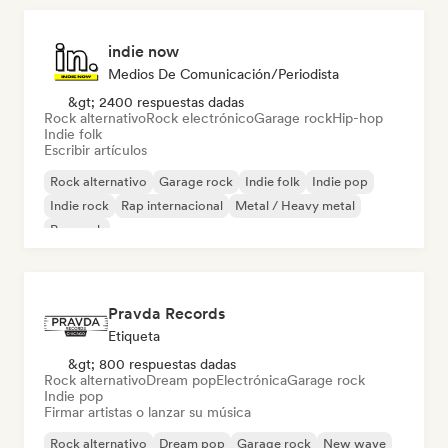
indie now
Medios De Comunicación/Periodista
&gt; 2400 respuestas dadas
Rock alternativo
Rock electrónico
Garage rock
Hip-hop
Indie folk
Escribir artículos
Rock alternativo
Garage rock
Indie folk
Indie pop
Indie rock
Rap internacional
Metal / Heavy metal
Pop rock
Pravda Records
Etiqueta
&gt; 800 respuestas dadas
Rock alternativo
Dream pop
Electrónica
Garage rock
Indie pop
Firmar artistas o lanzar su música
Rock alternativo
Dream pop
Garage rock
New wave