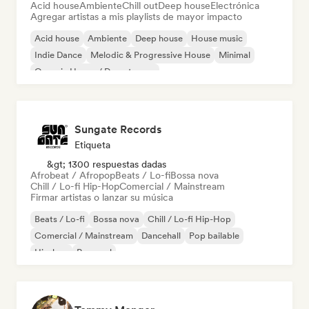
Acid house
Ambiente
Chill out
Deep house
Electrónica
Agregar artistas a mis playlists de mayor impacto
Acid house
Ambiente
Deep house
House music
Indie Dance
Melodic & Progressive House
Minimal
Organic House / Downtempo
Sungate Records
Etiqueta
&gt; 1300 respuestas dadas
Afrobeat / Afropop
Beats / Lo-fi
Bossa nova
Chill / Lo-fi Hip-Hop
Comercial / Mainstream
Firmar artistas o lanzar su música
Beats / Lo-fi
Bossa nova
Chill / Lo-fi Hip-Hop
Comercial / Mainstream
Dancehall
Pop bailable
Hip-hop
Pop soul