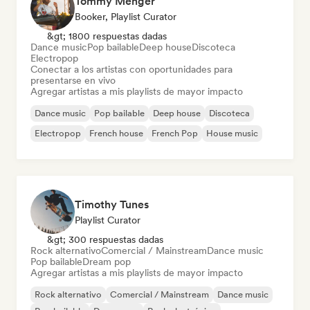
Tommy Menger
Booker, Playlist Curator
&gt; 1800 respuestas dadas
Dance music
Pop bailable
Deep house
Discoteca
Electropop
Conectar a los artistas con oportunidades para
presentarse en vivo
Agregar artistas a mis playlists de mayor impacto
Dance music
Pop bailable
Deep house
Discoteca
Electropop
French house
French Pop
House music
Timothy Tunes
Playlist Curator
&gt; 300 respuestas dadas
Rock alternativo
Comercial / Mainstream
Dance music
Pop bailable
Dream pop
Agregar artistas a mis playlists de mayor impacto
Rock alternativo
Comercial / Mainstream
Dance music