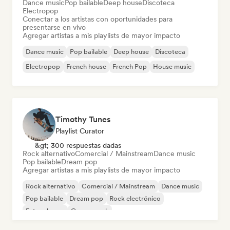
Dance music
Pop bailable
Deep house
Discoteca
Electropop
Conectar a los artistas con oportunidades para
presentarse en vivo
Agregar artistas a mis playlists de mayor impacto
Dance music
Pop bailable
Deep house
Discoteca
Electropop
French house
French Pop
House music
Timothy Tunes
Playlist Curator
&gt; 300 respuestas dadas
Rock alternativo
Comercial / Mainstream
Dance music
Pop bailable
Dream pop
Agregar artistas a mis playlists de mayor impacto
Rock alternativo
Comercial / Mainstream
Dance music
Pop bailable
Dream pop
Rock electrónico
Future house
Garage rock