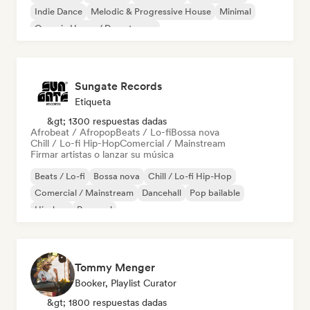
Indie Dance
Melodic & Progressive House
Minimal
Organic House / Downtempo
Sungate Records
Etiqueta
&gt; 1300 respuestas dadas
Afrobeat / Afropop
Beats / Lo-fi
Bossa nova
Chill / Lo-fi Hip-Hop
Comercial / Mainstream
Firmar artistas o lanzar su música
Beats / Lo-fi
Bossa nova
Chill / Lo-fi Hip-Hop
Comercial / Mainstream
Dancehall
Pop bailable
Hip-hop
Pop soul
Tommy Menger
Booker, Playlist Curator
&gt; 1800 respuestas dadas