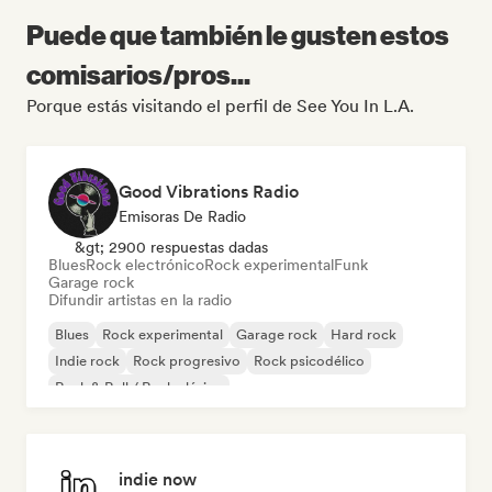
Puede que también le gusten estos
comisarios/pros...
Porque estás visitando el perfil de See You In L.A.
Good Vibrations Radio
Emisoras De Radio
&gt; 2900 respuestas dadas
Blues
Rock electrónico
Rock experimental
Funk
Garage rock
Difundir artistas en la radio
Blues
Rock experimental
Garage rock
Hard rock
Indie rock
Rock progresivo
Rock psicodélico
Rock & Roll / Rock clásico
indie now