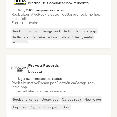
Medios De Comunicación/Periodista
&gt; 2400 respuestas dadas
Rock alternativo
Rock electrónico
Garage rock
Hip-hop
Indie folk
Escribir artículos
Rock alternativo
Garage rock
Indie folk
Indie pop
Indie rock
Rap internacional
Metal / Heavy metal
Pop rock
Pravda Records
Etiqueta
&gt; 800 respuestas dadas
Rock alternativo
Dream pop
Electrónica
Garage rock
Indie pop
Firmar artistas o lanzar su música
Rock alternativo
Dream pop
Garage rock
New wave
Pop soul
Reggae
Shoegaze
Soul