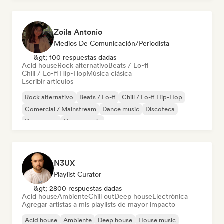
Zoila Antonio
Medios De Comunicación/Periodista
&gt; 100 respuestas dadas
Acid house
Rock alternativo
Beats / Lo-fi
Chill / Lo-fi Hip-Hop
Música clásica
Escribir artículos
Rock alternativo
Beats / Lo-fi
Chill / Lo-fi Hip-Hop
Comercial / Mainstream
Dance music
Discoteca
Dream pop
House music
N3UX
Playlist Curator
&gt; 2800 respuestas dadas
Acid house
Ambiente
Chill out
Deep house
Electrónica
Agregar artistas a mis playlists de mayor impacto
Acid house
Ambiente
Deep house
House music