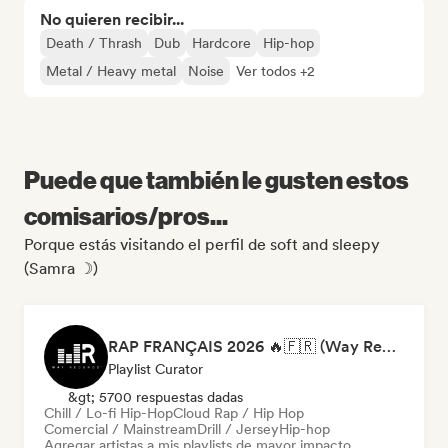
No quieren recibir...
Death / Thrash
Dub
Hardcore
Hip-hop
Metal / Heavy metal
Noise
Ver todos +2
Puede que también le gusten estos
comisarios/pros...
Porque estás visitando el perfil de soft and sleepy
(Samra ☽)
RAP FRANÇAIS 2026 🔥🇫🇷 (Way Records)
Playlist Curator
&gt; 5700 respuestas dadas
Chill / Lo-fi Hip-Hop
Cloud Rap / Hip Hop
Comercial / Mainstream
Drill / Jersey
Hip-hop
Agregar artistas a mis playlists de mayor impacto