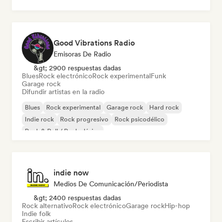
Good Vibrations Radio
Emisoras De Radio
&gt; 2900 respuestas dadas
Blues
Rock electrónico
Rock experimental
Funk
Garage rock
Difundir artistas en la radio
Blues
Rock experimental
Garage rock
Hard rock
Indie rock
Rock progresivo
Rock psicodélico
Rock & Roll / Rock clásico
indie now
Medios De Comunicación/Periodista
&gt; 2400 respuestas dadas
Rock alternativo
Rock electrónico
Garage rock
Hip-hop
Indie folk
Escribir artículos