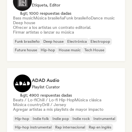
Etiqueta, Editor
&gt; 1000 respuestas dadas
Bass music
Música brasileña
Funk brasileño
Dance music
Deep house
Ofrecer a los artistas un contrato editorial.
Firmar artistas o lanzar su música
Funk brasileño
Deep house
Electrónica
Electropop
Future house
Hip-hop
House music
Tech House
ADAD Audio
Playlist Curator
&gt; 4900 respuestas dadas
Beats / Lo-fi
Chill / Lo-fi Hip-Hop
Música clásica
Música country
Drill / Jersey
Agregar artistas a mis playlists de mayor impacto
Hip-hop
Indie folk
Indie pop
Indie rock
Instrumental
Hip-hop instrumental
Rap internacional
Rap en inglés