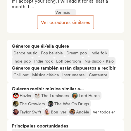
If I accept your song, I will add it for at least a 
month. I ...
Ver más
Ver curadores similares
Géneros que él/ella quiere
Dance music
Pop bailable
Dream pop
Indie folk
Indie pop
Indie rock
Lofi bedroom
Nu-disco / Italo
Géneros que también están dispuestos a recibir
Chill out
Música clásica
Instrumental
Cantautor
Quieren recibir música similar a...
Hozier
The Lumineers
Lord Huron
The Growlers
The War On Drugs
Taylor Swift
Bon Iver
Angèle
Ver todos +7
Principales oportunidades