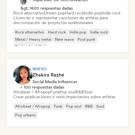
&gt; 1600 respuestas dadas
Rock alternativo
Dream pop
Hard rock
Indie pop
Indie rock
Licenciar o representar canciones de artistas para
sincronización de proyectos audiovisuales
Rock alternativo
Hard rock
Indie pop
Indie rock
Metal / Heavy metal
New wave
Post punk
Rock psicodélico
NUEVO
Zhakira Razhé
Social Media Influencer
< 100 respuestas dadas
Afrobeat / Afropop
Funk
Pop soul
R&B
Soul
Crear publicaciones o reels impactantes sobre artistas
Afrobeat / Afropop
Funk
Pop soul
R&B
Soul
Pop urbano