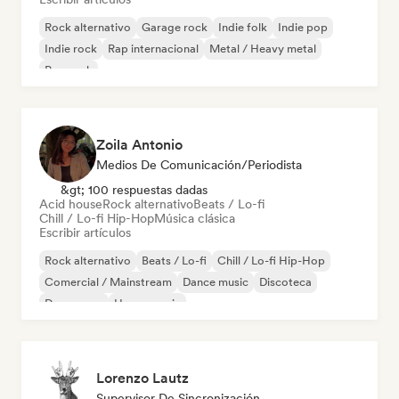
Rock alternativo
Garage rock
Indie folk
Indie pop
Indie rock
Rap internacional
Metal / Heavy metal
Pop rock
Zoila Antonio
Medios De Comunicación/Periodista
&gt; 100 respuestas dadas
Acid house
Rock alternativo
Beats / Lo-fi
Chill / Lo-fi Hip-Hop
Música clásica
Escribir artículos
Rock alternativo
Beats / Lo-fi
Chill / Lo-fi Hip-Hop
Comercial / Mainstream
Dance music
Discoteca
Dream pop
House music
Lorenzo Lautz
Supervisor De Sincronización