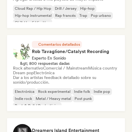
Cloud Rap / Hip Hop
Drill / Jersey
Hip-hop
Hip-hop instrumental
Rap francés
Trap
Pop urbano
Chill / Lo-fi Hip-Hop
Comentarios detallados
Rob Tavaglione/Catalyst Recording
Experto En Sonido
&gt; 800 respuestas dadas
Rock alternativo
Comercial / Mainstream
Música country
Dream pop
Electrónica
Dar a los artistas feedback detallado sobre su
sonido/producción.
Electrónica
Rock experimental
Indie folk
Indie pop
Indie rock
Metal / Heavy metal
Post punk
Rock & Roll / Rock clásico
Dreamers Island Entertainment