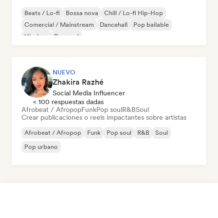
Beats / Lo-fi
Bossa nova
Chill / Lo-fi Hip-Hop
Comercial / Mainstream
Dancehall
Pop bailable
Hip-hop
Pop soul
NUEVO
Zhakira Razhé
Social Media Influencer
< 100 respuestas dadas
Afrobeat / Afropop
Funk
Pop soul
R&B
Soul
Crear publicaciones o reels impactantes sobre artistas
Afrobeat / Afropop
Funk
Pop soul
R&B
Soul
Pop urbano