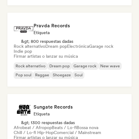
Pravda Records
Etiqueta
&gt; 800 respuestas dadas
Rock alternativo
Dream pop
Electrónica
Garage rock
Indie pop
Firmar artistas o lanzar su música
Rock alternativo
Dream pop
Garage rock
New wave
Pop soul
Reggae
Shoegaze
Soul
Sungate Records
Etiqueta
&gt; 1300 respuestas dadas
Afrobeat / Afropop
Beats / Lo-fi
Bossa nova
Chill / Lo-fi Hip-Hop
Comercial / Mainstream
Firmar artistas o lanzar su música