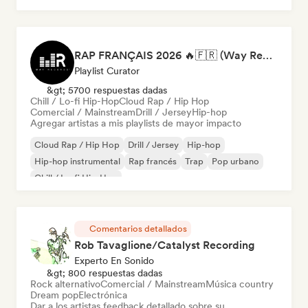
RAP FRANÇAIS 2026 🔥🇫🇷 (Way Records)
Playlist Curator
&gt; 5700 respuestas dadas
Chill / Lo-fi Hip-Hop
Cloud Rap / Hip Hop
Comercial / Mainstream
Drill / Jersey
Hip-hop
Agregar artistas a mis playlists de mayor impacto
Cloud Rap / Hip Hop
Drill / Jersey
Hip-hop
Hip-hop instrumental
Rap francés
Trap
Pop urbano
Chill / Lo-fi Hip-Hop
Comentarios detallados
Rob Tavaglione/Catalyst Recording
Experto En Sonido
&gt; 800 respuestas dadas
Rock alternativo
Comercial / Mainstream
Música country
Dream pop
Electrónica
Dar a los artistas feedback detallado sobre su