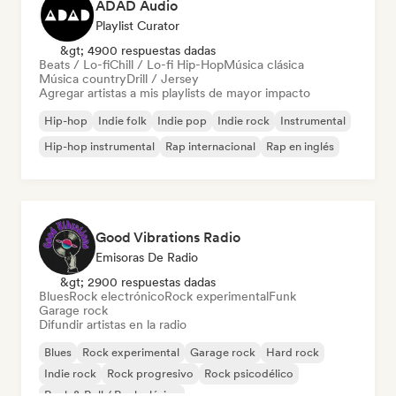
ADAD Audio
Playlist Curator
&gt; 4900 respuestas dadas
Beats / Lo-fi
Chill / Lo-fi Hip-Hop
Música clásica
Música country
Drill / Jersey
Agregar artistas a mis playlists de mayor impacto
Hip-hop
Indie folk
Indie pop
Indie rock
Instrumental
Hip-hop instrumental
Rap internacional
Rap en inglés
Good Vibrations Radio
Emisoras De Radio
&gt; 2900 respuestas dadas
Blues
Rock electrónico
Rock experimental
Funk
Garage rock
Difundir artistas en la radio
Blues
Rock experimental
Garage rock
Hard rock
Indie rock
Rock progresivo
Rock psicodélico
Rock & Roll / Rock clásico