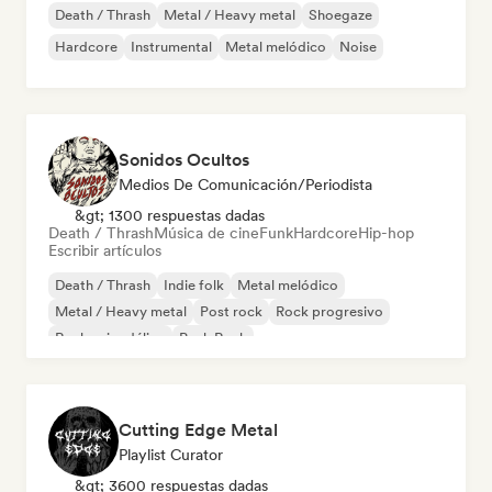
Death / Thrash
Metal / Heavy metal
Shoegaze
Hardcore
Instrumental
Metal melódico
Noise
Sonidos Ocultos
Medios De Comunicación/Periodista
&gt; 1300 respuestas dadas
Death / Thrash
Música de cine
Funk
Hardcore
Hip-hop
Escribir artículos
Death / Thrash
Indie folk
Metal melódico
Metal / Heavy metal
Post rock
Rock progresivo
Rock psicodélico
Punk Rock
Cutting Edge Metal
Playlist Curator
&gt; 3600 respuestas dadas