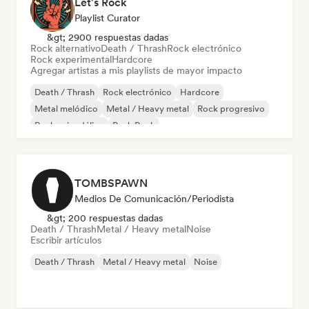
Let's Rock
Playlist Curator
&gt; 2900 respuestas dadas
Rock alternativo
Death / Thrash
Rock electrónico
Rock experimental
Hardcore
Agregar artistas a mis playlists de mayor impacto
Death / Thrash
Rock electrónico
Hardcore
Metal melódico
Metal / Heavy metal
Rock progresivo
Rock psicodélico
Punk Rock
TOMBSPAWN
Medios De Comunicación/Periodista
&gt; 200 respuestas dadas
Death / Thrash
Metal / Heavy metal
Noise
Escribir artículos
Death / Thrash
Metal / Heavy metal
Noise