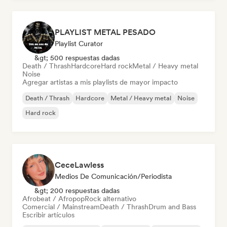
PLAYLIST METAL PESADO
Playlist Curator
&gt; 500 respuestas dadas
Death / Thrash
Hardcore
Hard rock
Metal / Heavy metal
Noise
Agregar artistas a mis playlists de mayor impacto
Death / Thrash
Hardcore
Metal / Heavy metal
Noise
Hard rock
CeceLawless
Medios De Comunicación/Periodista
&gt; 200 respuestas dadas
Afrobeat / Afropop
Rock alternativo
Comercial / Mainstream
Death / Thrash
Drum and Bass
Escribir artículos