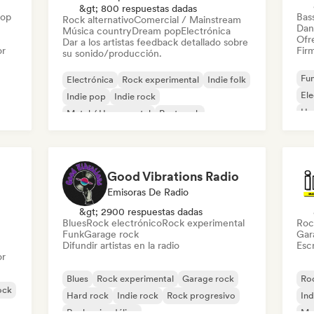
&gt; 800 respuestas dadas
Hop
Bas
Rock alternativo
Comercial / Mainstream
Dan
Música country
Dream pop
Electrónica
Ofre
Dar a los artistas feedback detallado sobre
or
Firm
su sonido/producción.
Fun
Electrónica
Rock experimental
Indie folk
El
Indie pop
Indie rock
Ho
Metal / Heavy metal
Post punk
Rock & Roll / Rock clásico
Good Vibrations Radio
Emisoras De Radio
&gt; 2900 respuestas dadas
Blues
Rock electrónico
Rock experimental
Roc
Funk
Garage rock
Gar
Difundir artistas en la radio
Escr
or
Blues
Rock experimental
Garage rock
Roc
ock
Hard rock
Indie rock
Rock progresivo
Ind
Rock psicodélico
Met