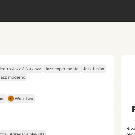
lectro Jazz / Nu Jazz
Jazz experimental
Jazz fusión
Jazz moderno
per
Wun Two
Riv
reco
tos
Agregar a playlists