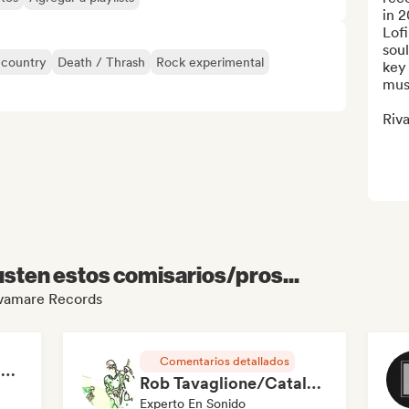
in 2
Lof
soul
 country
Death / Thrash
Rock experimental
key 
musi
Riva
sten estos comisarios/pros...
Rivamare Records
Comentarios detallados
RAP FRANÇAIS 2026 🔥🇫🇷 (Way Records)
Rob Tavaglione/Catalyst Recording
Experto En Sonido