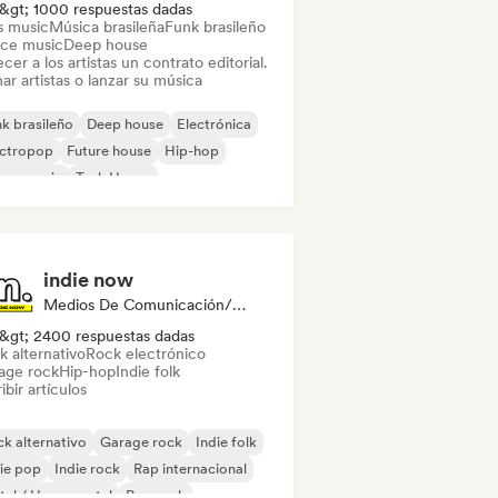
&gt; 1000 respuestas dadas
s music
Música brasileña
Funk brasileño
ce music
Deep house
cer a los artistas un contrato editorial.
ar artistas o lanzar su música
k brasileño
Deep house
Electrónica
ectropop
Future house
Hip-hop
use music
Tech House
indie now
Medios De Comunicación/Periodista
&gt; 2400 respuestas dadas
k alternativo
Rock electrónico
age rock
Hip-hop
Indie folk
ibir artículos
k alternativo
Garage rock
Indie folk
ie pop
Indie rock
Rap internacional
al / Heavy metal
Pop rock