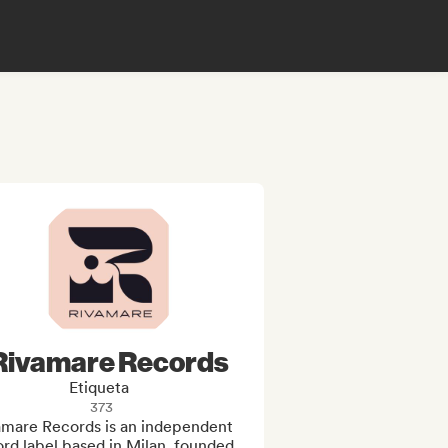
Rivamare Records
Etiqueta
373
amare Records is an independent 
rd label based in Milan, founded 