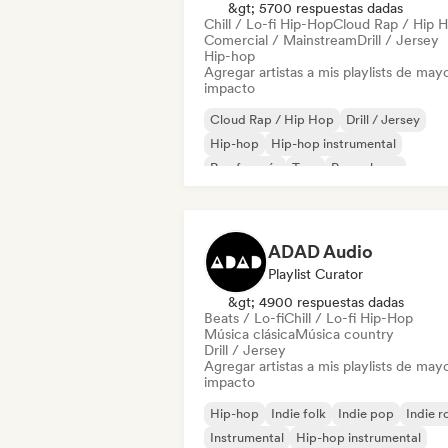
&gt; 5700 respuestas dadas
Chill / Lo-fi Hip-Hop
Cloud Rap / Hip 
Comercial / Mainstream
Drill / Jersey
Hip-hop
Agregar artistas a mis playlists de may
impacto
Cloud Rap / Hip Hop
Drill / Jersey
Hip-hop
Hip-hop instrumental
Rap francés
Trap
Pop urbano
Chill / Lo-fi Hip-Hop
ADAD Audio
Playlist Curator
&gt; 4900 respuestas dadas
Beats / Lo-fi
Chill / Lo-fi Hip-Hop
Música clásica
Música country
Drill / Jersey
Agregar artistas a mis playlists de may
impacto
Hip-hop
Indie folk
Indie pop
Indie r
Instrumental
Hip-hop instrumental