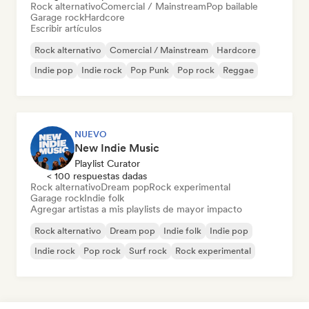
Rock alternativo
Comercial / Mainstream
Pop bailable
Garage rock
Hardcore
Escribir artículos
Rock alternativo
Comercial / Mainstream
Hardcore
Indie pop
Indie rock
Pop Punk
Pop rock
Reggae
NUEVO
New Indie Music
Playlist Curator
< 100 respuestas dadas
Rock alternativo
Dream pop
Rock experimental
Garage rock
Indie folk
Agregar artistas a mis playlists de mayor impacto
Rock alternativo
Dream pop
Indie folk
Indie pop
Indie rock
Pop rock
Surf rock
Rock experimental