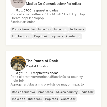
Medios De Comunicación/Periodista
&gt; 5700 respuestas dadas
Rock alternativo
Beats / Lo-fi
Chill / Lo-fi Hip-Hop
Dream pop
Electropop
Escribir artículos
Rock alternativo
Indie folk
Indie pop
Indie rock
Lofi bedroom
Pop Punk
Pop rock
Cantautor
The Route of Rock
Playlist Curator
&gt; 5300 respuestas dadas
Rock alternativo
Americana
Blues
Música country
Indie folk
Agregar artistas a mis playlists de mayor impacto
Rock alternativo
Americana
Música country
Indie folk
Indie pop
Indie rock
Pop rock
Cantautor