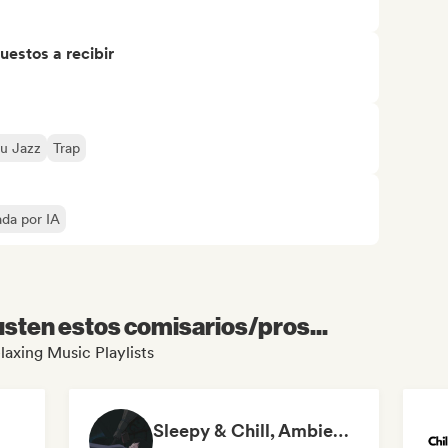
uestos a recibir
Nu Jazz
Trap
ada por IA
sten estos comisarios/pros...
elaxing Music Playlists
Sleepy & Chill, Ambient Dreams