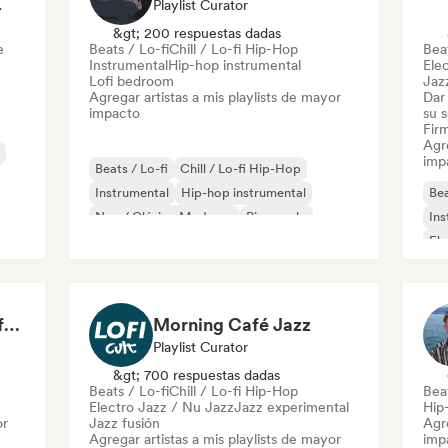
odista
Playlist Curator
&gt; 200 respuestas dadas
e
Beats / Lo-fi
Chill / Lo-fi Hip-Hop
Beat
Instrumental
Hip-hop instrumental
Ele
Lofi bedroom
Jaz
Agregar artistas a mis playlists de mayor
Dar 
impacto
su 
Firm
Agre
imp
Beats / Lo-fi
Chill / Lo-fi Hip-Hop
Instrumental
Hip-hop instrumental
Bea
Neo / Clásico Moderno
Piano solo
Ins
Lofi bedroom
Minimal
Ele
Jaz
Hip
Jonny Abbey (Cat Café Records)
Morning Café Jazz
Playlist Curator
&gt; 700 respuestas dadas
Beats / Lo-fi
Chill / Lo-fi Hip-Hop
Beat
Electro Jazz / Nu Jazz
Jazz experimental
Hip
or
Jazz fusión
Agre
Agregar artistas a mis playlists de mayor
imp