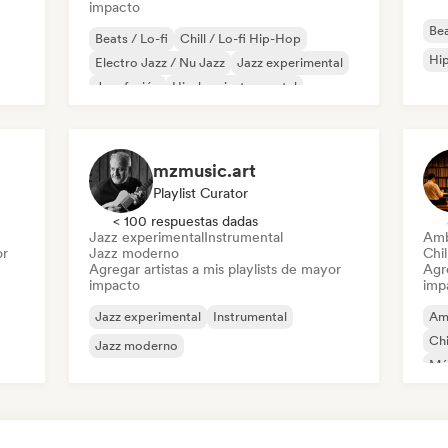
impacto
Bea
Beats / Lo-fi
Chill / Lo-fi Hip-Hop
Hip
Electro Jazz / Nu Jazz
Jazz experimental
Jazz fusión
Hip-hop instrumental
Jazz moderno
Lofi bedroom
mzmusic.art
Playlist Curator
< 100 respuestas dadas
Jazz experimental
Instrumental
Amb
or
Jazz moderno
Chil
Agregar artistas a mis playlists de mayor
Agre
impacto
imp
Jazz experimental
Instrumental
Am
Chi
Jazz moderno
Mús
Jaz