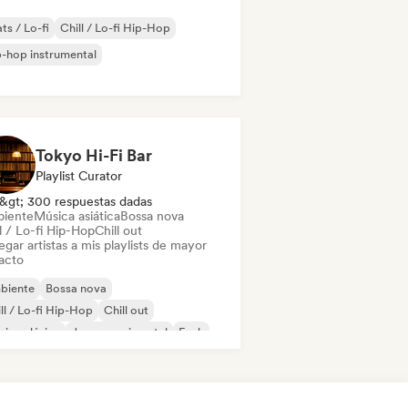
ts / Lo-fi
Chill / Lo-fi Hip-Hop
-hop instrumental
Tokyo Hi-Fi Bar
Playlist Curator
&gt; 300 respuestas dadas
iente
Música asiática
Bossa nova
l / Lo-fi Hip-Hop
Chill out
gar artistas a mis playlists de mayor
acto
biente
Bossa nova
ll / Lo-fi Hip-Hop
Chill out
ica clásica
Jazz experimental
Funk
z fusión