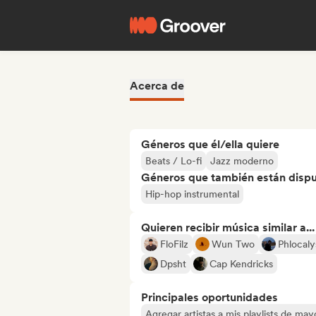
Acerca de
Géneros que él/ella quiere
Beats / Lo-fi
Jazz moderno
Géneros que también están dispue
Hip-hop instrumental
Quieren recibir música similar a...
FloFilz
Wun Two
Phlocaly
Dpsht
Cap Kendricks
Principales oportunidades
Agregar artistas a mis playlists de ma