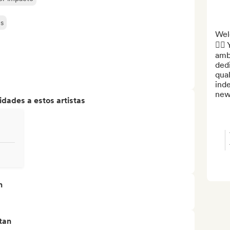
es
Welc
💆‍♂
amb
dedi
qual
inde
new 
dades a estos artistas
n
tan