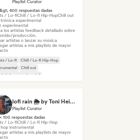
Playlist Curator
&gt; 400 respuestas dadas
s / Lo-fi
Chill / Lo-fi Hip-Hop
Chill out
ctrónica experimental
z experimental
a los artistas feedback detallado sobre
sonido/producción.
ar artistas o lanzar su música
gar artistas a mis playlists de mayor
acto
ts / Lo-fi
Chill / Lo-fi Hip-Hop
trumental
Chill out
ctrónica experimental
z experimental
Música de cine
-hop instrumental
lofi rain 🌦️ by Toni Heinzel
Playlist Curator
< 100 respuestas dadas
s / Lo-fi
Chill / Lo-fi Hip-Hop
-hop instrumental
gar artistas a mis playlists de mayor
acto