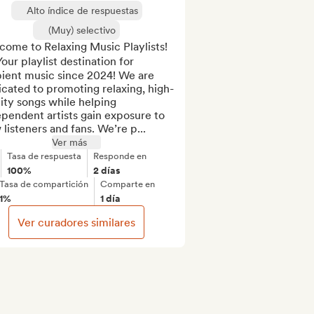
Alto índice de respuestas
(Muy) selectivo
ome to Relaxing Music Playlists! 
️ Your playlist destination for 
ient music since 2024! We are 
cated to promoting relaxing, high-
ity songs while helping 
pendent artists gain exposure to 
listeners and fans. We’re p...
Ver más
Tasa de respuesta
Responde en
100%
2 días
Tasa de compartición
Comparte en
1%
1 día
Ver curadores similares