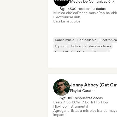
Medios De Comunicación/Peri
&gt; 4500 respuestas dadas
Música clásica
Dance music
Pop bailabl
Electrónica
Funk
Escribir artículos
Dance music
Pop bailable
Electrónica
Hip-hop
Indie rock
Jazz moderno
Neo / Clásico Moderno
Pop rock
Playlist Curator
&gt; 100 respuestas dadas
Beats / Lo-fi
Chill / Lo-fi Hip-Hop
Hip-hop instrumental
Agregar artistas a mis playlists de may
impacto