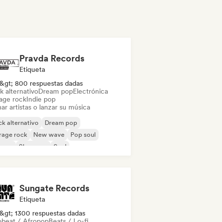
Pravda Records
Etiqueta
&gt; 800 respuestas dadas
k alternativo
Dream pop
Electrónica
age rock
Indie pop
ar artistas o lanzar su música
k alternativo
Dream pop
rage rock
New wave
Pop soul
ggae
Shoegaze
Soul
Sungate Records
Etiqueta
&gt; 1300 respuestas dadas
obeat / Afropop
Beats / Lo-fi