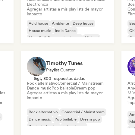
Electrónica
Bos
Agregar artistas a mis playlists de mayor
Com
impacto
Firm
Acid house
Ambiente
Deep house
Bea
House music
Indie Dance
Chi
Melodic & Progressive House
Minimal
Co
Organic House / Downtempo
Pop
Timothy Tunes
Playlist Curator
&gt; 300 respuestas dadas
Rock alternativo
Comercial / Mainstream
Afr
Dance music
Pop bailable
Dream pop
Ame
des
Agregar artistas a mis playlists de mayor
Mús
impacto
Agre
or
imp
Rock alternativo
Comercial / Mainstream
Am
e
Dance music
Pop bailable
Dream pop
Mú
Rock electrónico
Future house
Ind
Garage rock