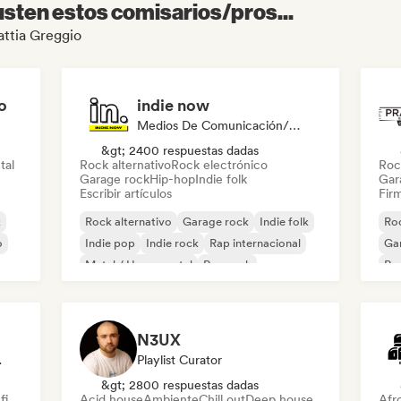
sten estos comisarios/pros...
attia Greggio
o
indie now
Medios De Comunicación/Periodista
&gt; 2400 respuestas dadas
tal
Rock alternativo
Rock electrónico
Roc
Garage rock
Hip-hop
Indie folk
Gar
Escribir artículos
Firm
k
Rock alternativo
Garage rock
Indie folk
Roc
o
Indie pop
Indie rock
Rap internacional
Ga
Metal / Heavy metal
Pop rock
Re
N3UX
odista
Playlist Curator
&gt; 2800 respuestas dadas
fi
Acid house
Ambiente
Chill out
Deep house
Afr