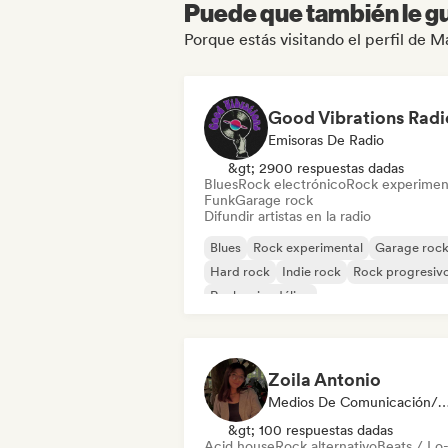
Puede que también le gu
Porque estás visitando el perfil de M
Good Vibrations Radi
Emisoras De Radio
&gt; 2900 respuestas dadas
Blues
Rock electrónico
Rock experimen
Funk
Garage rock
Difundir artistas en la radio
Blues
Rock experimental
Garage roc
Hard rock
Indie rock
Rock progresiv
Rock psicodélico
Rock & Roll / Rock clásico
Zoila Antonio
Medios De Comunicación/Peri
&gt; 100 respuestas dadas
Acid house
Rock alternativo
Beats / Lo-