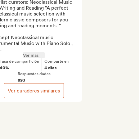
list curators: Neoclassical Music 
Writing and Reading "A perfect 
lassical music selection with 
ern classic composers for you 
ing and reading moments. "

cept Neoclassical music 
rumental Music with Piano Solo , 
.
Ver más
Tasa de compartición
Comparte en
40%
4 días
Respuestas dadas
893
Ver curadores similares