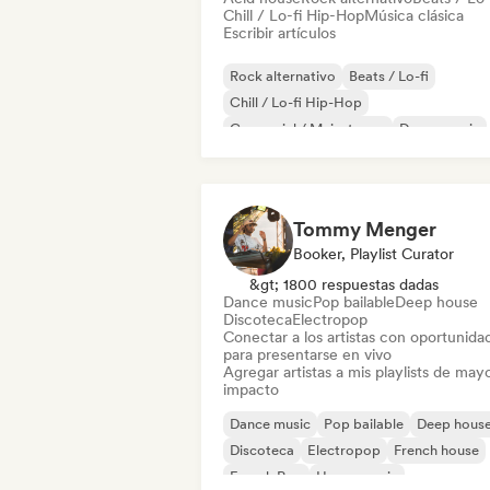
Chill / Lo-fi Hip-Hop
Música clásica
Escribir artículos
Rock alternativo
Beats / Lo-fi
Chill / Lo-fi Hip-Hop
Comercial / Mainstream
Dance music
Discoteca
Dream pop
House music
Tommy Menger
Booker, Playlist Curator
&gt; 1800 respuestas dadas
Dance music
Pop bailable
Deep house
Discoteca
Electropop
Conectar a los artistas con oportunida
para presentarse en vivo
Agregar artistas a mis playlists de may
impacto
Dance music
Pop bailable
Deep hous
Discoteca
Electropop
French house
French Pop
House music