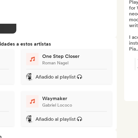
Play
for 
neoc
mod
writ
I ac
inst
dades a estos artistas
Pia..
One Step Closer
Roman Nagel
Añadido al playlist
Waymaker
Gabriel Lococo
Añadido al playlist
n