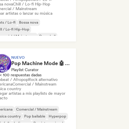
sa nova
Chill / Lo-fi Hip-Hop
ercial / Mainstream
ar artistas o lanzar su música
ts / Lo-fi
Bossa nova
ll / Lo-fi Hip-Hop
mercial / Mainstream
Dancehall
 bailable
Hip-hop
Pop soul
NUEVO
Pop Machine Mode 🤖 AI Music, Indie Pop & Dream Pop
Playlist Curator
< 100 respuestas dadas
obeat / Afropop
Rock alternativo
ricana
Comercial / Mainstream
ica country
gar artistas a mis playlists de mayor
acto
ericana
Comercial / Mainstream
sica country
Pop bailable
Hyperpop
ie folk
Indie pop
Pop internacional