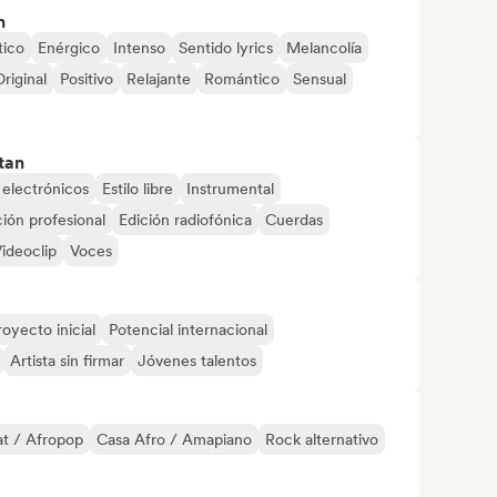
n
tico
Enérgico
Intenso
Sentido lyrics
Melancolía
riginal
Positivo
Relajante
Romántico
Sensual
tan
 electrónicos
Estilo libre
Instrumental
ión profesional
Edición radiofónica
Cuerdas
ideoclip
Voces
royecto inicial
Potencial internacional
Artista sin firmar
Jóvenes talentos
t / Afropop
Casa Afro / Amapiano
Rock alternativo