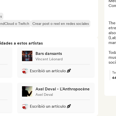
Med
Com
es
The
undCloud o Twitch
Crear post o reel en redes sociales
etre
also
(Lab
many
dades a estos artistas
Toda
Bars dansants
musi
Vincent Léonard
soci
Escribió un artículo
Ta
4
Axel Deval - L'Anthropocène
Axel Deval
Escribió un artículo