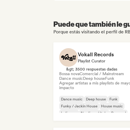
Puede que también le gu
Porque estás visitando el perfil de 
Vokall Records
Playlist Curator
&gt; 3500 respuestas dadas
Bossa nova
Comercial / Mainstream
Dance music
Deep house
Funk
Agregar artistas a mis playlists de may
impacto
Dance music
Deep house
Funk
Funky / Jackin House
House music
Indie pop
Nu-disco / Italo
Pop soul