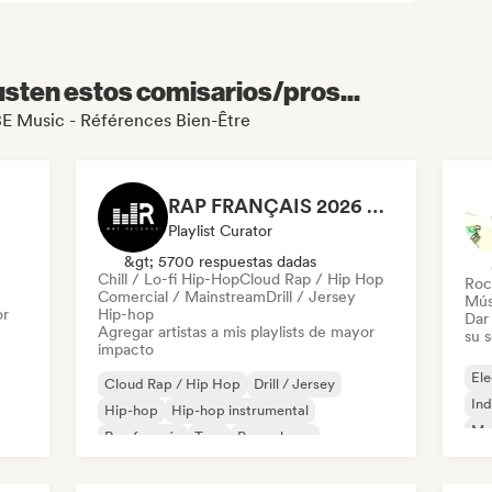
sten estos comisarios/pros...
RBE Music - Références Bien-Être
RAP FRANÇAIS 2026 🔥🇫🇷 (Way Records)
Playlist Curator
&gt; 5700 respuestas dadas
Chill / Lo-fi Hip-Hop
Cloud Rap / Hip Hop
Roc
Comercial / Mainstream
Drill / Jersey
Mús
or
Hip-hop
Dar 
Agregar artistas a mis playlists de mayor
su 
impacto
Ele
Cloud Rap / Hip Hop
Drill / Jersey
Ind
Hip-hop
Hip-hop instrumental
Met
Rap francés
Trap
Pop urbano
Roc
Chill / Lo-fi Hip-Hop