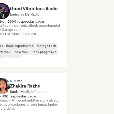
Good Vibrations Radio
Emisoras De Radio
&gt; 2900 respuestas dadas
es
Rock electrónico
Rock experimental
k
Garage rock
ndir artistas en la radio
es
Rock experimental
Garage rock
rd rock
Indie rock
Rock progresivo
k psicodélico
k & Roll / Rock clásico
NUEVO
Zhakira Razhé
Social Media Influencer
< 100 respuestas dadas
obeat / Afropop
Funk
Pop soul
R&B
Soul
ar publicaciones o reels impactantes
e artistas