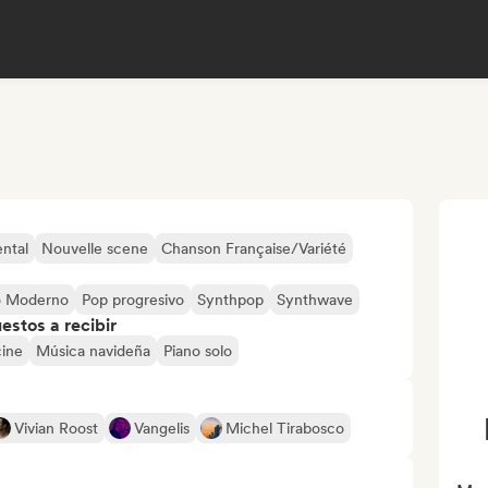
ntal
Nouvelle scene
Chanson Française/Variété
o Moderno
Pop progresivo
Synthpop
Synthwave
stos a recibir
cine
Música navideña
Piano solo
Vivian Roost
Vangelis
Michel Tirabosco