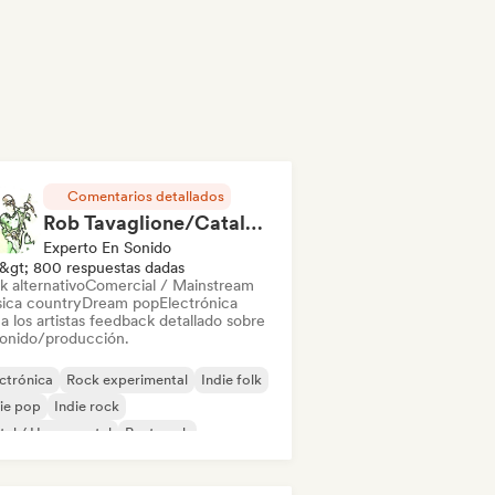
Comentarios detallados
Rob Tavaglione/Catalyst Recording
Experto En Sonido
&gt; 800 respuestas dadas
k alternativo
Comercial / Mainstream
ica country
Dream pop
Electrónica
a los artistas feedback detallado sobre
sonido/producción.
ctrónica
Rock experimental
Indie folk
ie pop
Indie rock
al / Heavy metal
Post punk
k & Roll / Rock clásico