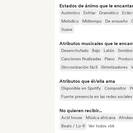
Estados de ánimo que le encanta
Auténtico
Enfriar
Dramático
Ecléc
Melódico
Midtempo
De ensueño
O
Suave
Atributos musicales que le encan
Desenchufado
Bajo
Latón
Sonidos
Canciones finalizadas
Piano
Producc
Sincronización fácil
Sintetizadores
V
Atributos que él/ella ama
Disponible en Spotify
Compositor
P
Fuerte presencia en las redes sociales
No quieren recibir...
Acid house
Música africana
Afrobea
Beats / Lo-fi
Ver todos +56