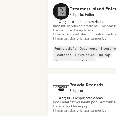
Etiqueta, Editor
&gt; 1000 respuestas dadas
Bass music
Música brasileña
Funk brasi
Dance music
Deep house
Ofrecer a los artistas un contrato editor
Firmar artistas o lanzar su música
Funk brasileño
Deep house
Electróni
Electropop
Future house
Hip-hop
House music
Tech House
Pravda Records
Etiqueta
&gt; 800 respuestas dadas
Rock alternativo
Dream pop
Electrónica
Garage rock
Indie pop
Firmar artistas o lanzar su música