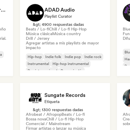
Dreamers Island Entertainment
ADAD Audio
Playlist Curator
&gt; 4900 respuestas dadas
leño
Beats / Lo-fi
Chill / Lo-fi Hip-Hop
Blu
Música clásica
Música country
Fun
ial.
Drill / Jersey
Difu
Agregar artistas a mis playlists de mayor
impacto
Blu
ca
Hip-hop
Indie folk
Indie pop
Indie rock
Ha
Instrumental
Hip-hop instrumental
Roc
Rap internacional
Rap en inglés
Roc
Sungate Records
Etiqueta
&gt; 1300 respuestas dadas
Afrobeat / Afropop
Beats / Lo-fi
Afr
Bossa nova
Chill / Lo-fi Hip-Hop
Cre
Comercial / Mainstream
sobr
Firmar artistas o lanzar su música