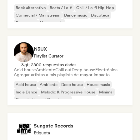
Rock alternativo
Beats / Lo-fi
Chill / Lo-fi Hip-Hop
Comercial / Mainstream
Dance music
Discoteca
Dream pop
House music
N3UX
Playlist Curator
&gt; 2800 respuestas dadas
Acid house
Ambiente
Chill out
Deep house
Electrónica
Agregar artistas a mis playlists de mayor impacto
Acid house
Ambiente
Deep house
House music
Indie Dance
Melodic & Progressive House
Minimal
Organic House / Downtempo
Sungate Records
Etiqueta