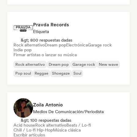
Pravda Records
Etiqueta
&gt; 800 respuestas dadas
Rock alternativo
Dream pop
Electrónica
Garage rock
Indie pop
Firmar artistas o lanzar su música
Rock alternativo
Dream pop
Garage rock
New wave
Pop soul
Reggae
Shoegaze
Soul
Zoila Antonio
Medios De Comunicación/Periodista
&gt; 100 respuestas dadas
Acid house
Rock alternativo
Beats / Lo-fi
Chill / Lo-fi Hip-Hop
Música clásica
Escribir artículos