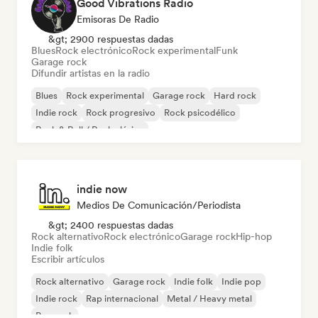
Good Vibrations Radio
Emisoras De Radio
&gt; 2900 respuestas dadas
Blues
Rock electrónico
Rock experimental
Funk
Garage rock
Difundir artistas en la radio
Blues
Rock experimental
Garage rock
Hard rock
Indie rock
Rock progresivo
Rock psicodélico
Rock & Roll / Rock clásico
indie now
Medios De Comunicación/Periodista
&gt; 2400 respuestas dadas
Rock alternativo
Rock electrónico
Garage rock
Hip-hop
Indie folk
Escribir artículos
Rock alternativo
Garage rock
Indie folk
Indie pop
Indie rock
Rap internacional
Metal / Heavy metal
Pop rock