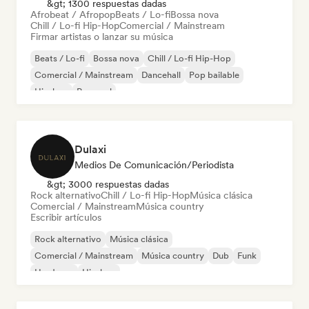
&gt; 1300 respuestas dadas
Afrobeat / Afropop
Beats / Lo-fi
Bossa nova
Chill / Lo-fi Hip-Hop
Comercial / Mainstream
Firmar artistas o lanzar su música
Beats / Lo-fi
Bossa nova
Chill / Lo-fi Hip-Hop
Comercial / Mainstream
Dancehall
Pop bailable
Hip-hop
Pop soul
Dulaxi
Medios De Comunicación/Periodista
&gt; 3000 respuestas dadas
Rock alternativo
Chill / Lo-fi Hip-Hop
Música clásica
Comercial / Mainstream
Música country
Escribir artículos
Rock alternativo
Música clásica
Comercial / Mainstream
Música country
Dub
Funk
Hardcore
Hip-hop