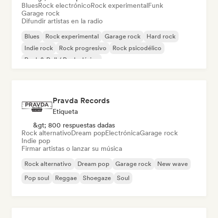
Blues
Rock electrónico
Rock experimental
Funk
Garage rock
Difundir artistas en la radio
Blues
Rock experimental
Garage rock
Hard rock
Indie rock
Rock progresivo
Rock psicodélico
Rock & Roll / Rock clásico
Pravda Records
Etiqueta
&gt; 800 respuestas dadas
Rock alternativo
Dream pop
Electrónica
Garage rock
Indie pop
Firmar artistas o lanzar su música
Rock alternativo
Dream pop
Garage rock
New wave
Pop soul
Reggae
Shoegaze
Soul