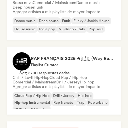
Bossa nova
Comercial / Mainstream
Dance music
Deep house
Funk
Agregar artistas a mis playlists de mayor impacto
Dance music
Deep house
Funk
Funky / Jackin House
House music
Indie pop
Nu-disco / Italo
Pop soul
RAP FRANÇAIS 2026 🔥🇫🇷 (Way Records)
Playlist Curator
&gt; 5700 respuestas dadas
Chill / Lo-fi Hip-Hop
Cloud Rap / Hip Hop
Comercial / Mainstream
Drill / Jersey
Hip-hop
Agregar artistas a mis playlists de mayor impacto
Cloud Rap / Hip Hop
Drill / Jersey
Hip-hop
Hip-hop instrumental
Rap francés
Trap
Pop urbano
Chill / Lo-fi Hip-Hop