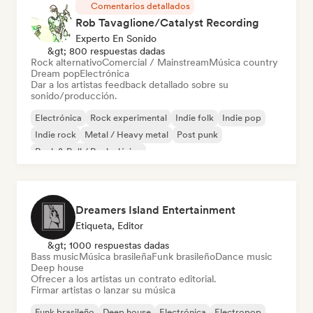
Comentarios detallados
Rob Tavaglione/Catalyst Recording
Experto En Sonido
&gt; 800 respuestas dadas
Rock alternativo
Comercial / Mainstream
Música country
Dream pop
Electrónica
Dar a los artistas feedback detallado sobre su
sonido/producción.
Electrónica
Rock experimental
Indie folk
Indie pop
Indie rock
Metal / Heavy metal
Post punk
Rock & Roll / Rock clásico
Dreamers Island Entertainment
Etiqueta, Editor
&gt; 1000 respuestas dadas
Bass music
Música brasileña
Funk brasileño
Dance music
Deep house
Ofrecer a los artistas un contrato editorial.
Firmar artistas o lanzar su música
Funk brasileño
Deep house
Electrónica
Electropop