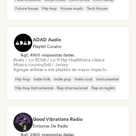
Future house
Hip-hop
House music
Tech House
ADAD Audio
Playlist Curator
&gt; 4900 respuestas dadas
Beats / Lo-fi
Chill / Lo-fi Hip-Hop
Música clásica
Música country
Drill / Jersey
Agregar artistas a mis playlists de mayor impacto
Hip-hop
Indie folk
Indie pop
Indie rock
Instrumental
Hip-hop instrumental
Rap internacional
Rap en inglés
Good Vibrations Radio
Emisoras De Radio
&gt; 2900 respuestas dadas