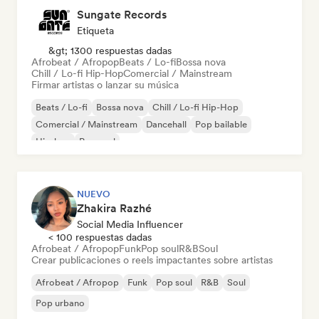
Sungate Records
Etiqueta
&gt; 1300 respuestas dadas
Afrobeat / Afropop
Beats / Lo-fi
Bossa nova
Chill / Lo-fi Hip-Hop
Comercial / Mainstream
Firmar artistas o lanzar su música
Beats / Lo-fi
Bossa nova
Chill / Lo-fi Hip-Hop
Comercial / Mainstream
Dancehall
Pop bailable
Hip-hop
Pop soul
NUEVO
Zhakira Razhé
Social Media Influencer
< 100 respuestas dadas
Afrobeat / Afropop
Funk
Pop soul
R&B
Soul
Crear publicaciones o reels impactantes sobre artistas
Afrobeat / Afropop
Funk
Pop soul
R&B
Soul
Pop urbano