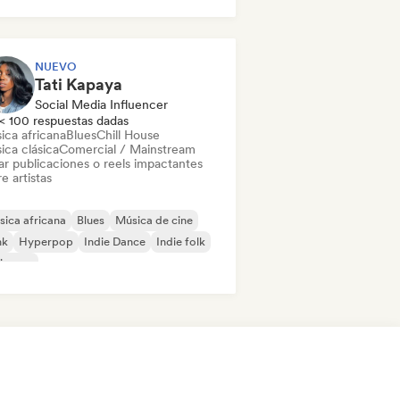
mercial / Mainstream
Dance music
scoteca
Dream pop
House music
NUEVO
Tati Kapaya
Social Media Influencer
< 100 respuestas dadas
ica africana
Blues
Chill House
ica clásica
Comercial / Mainstream
ar publicaciones o reels impactantes
e artistas
ica africana
Blues
Música de cine
nk
Hyperpop
Indie Dance
Indie folk
ie pop