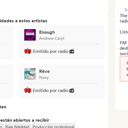
T
The
dades a estos artistas
radi
List
Enough
Andrew Caryl
FM a
dedi
Emitido por radio
soci
Rêve
Nzey
Emitido por radio
tan
stán abiertos a recibir
s
Baja fidelidad
Producción profesional