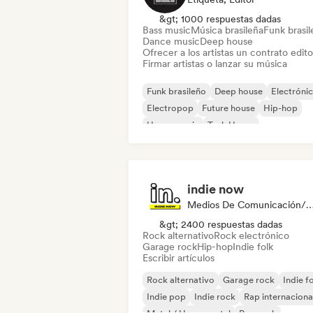
&gt; 1000 respuestas dadas
Bass music
Música brasileña
Funk brasi
Dance music
Deep house
Ofrecer a los artistas un contrato editor
Firmar artistas o lanzar su música
Funk brasileño
Deep house
Electróni
Electropop
Future house
Hip-hop
House music
Tech House
indie now
Medios De Comunicación/Peri
&gt; 2400 respuestas dadas
Rock alternativo
Rock electrónico
Garage rock
Hip-hop
Indie folk
Escribir artículos
Rock alternativo
Garage rock
Indie f
Indie pop
Indie rock
Rap internaciona