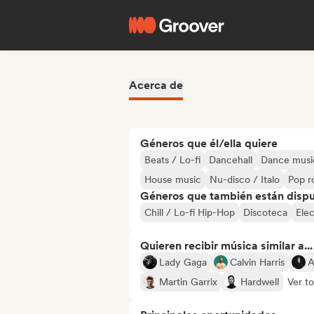
Acerca de
Géneros que él/ella quiere
Beats / Lo-fi
Dancehall
Dance musi
House music
Nu-disco / Italo
Pop r
Géneros que también están dispue
Chill / Lo-fi Hip-Hop
Discoteca
Ele
Quieren recibir música similar a...
Lady Gaga
Calvin Harris
A
Martin Garrix
Hardwell
Ver t