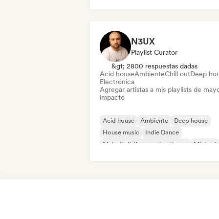
Metal / Heavy metal
Pop rock
N3UX
Playlist Curator
&gt; 2800 respuestas dadas
Acid house
Ambiente
Chill out
Deep ho
Electrónica
Agregar artistas a mis playlists de may
impacto
Acid house
Ambiente
Deep house
House music
Indie Dance
Melodic & Progressive House
Minimal
Organic House / Downtempo