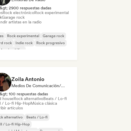
&gt; 2900 respuestas dadas
es
Rock electrónico
Rock experimental
k
Garage rock
ndir artistas en la radio
es
Rock experimental
Garage rock
rd rock
Indie rock
Rock progresivo
k psicodélico
k & Roll / Rock clásico
Zoila Antonio
Medios De Comunicación/Periodista
&gt; 100 respuestas dadas
d house
Rock alternativo
Beats / Lo-fi
l / Lo-fi Hip-Hop
Música clásica
ibir artículos
k alternativo
Beats / Lo-fi
ll / Lo-fi Hip-Hop