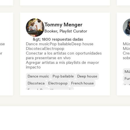
Reggae
Shoegaze
Soul
Co
Di
Tommy Menger
Booker, Playlist Curator
&gt; 1800 respuestas dadas
use
Dance music
Pop bailable
Deep house
Mús
Discoteca
Electropop
Mús
or
Conectar a los artistas con oportunidades
Cre
para presentarse en vivo
sobr
Agregar artistas a mis playlists de mayor
impacto
Mús
Dance music
Pop bailable
Deep house
Fu
Discoteca
Electropop
French house
Ind
French Pop
House music