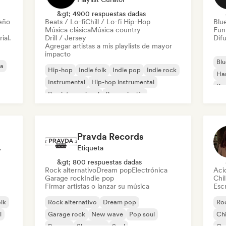
&gt; 4900 respuestas dadas
leño
Beats / Lo-fi
Chill / Lo-fi Hip-Hop
Blu
Música clásica
Música country
Fun
ial.
Drill / Jersey
Difu
Agregar artistas a mis playlists de mayor
impacto
Blu
ca
Hip-hop
Indie folk
Indie pop
Indie rock
Ha
Instrumental
Hip-hop instrumental
Roc
Rap internacional
Rap en inglés
Roc
Pravda Records
odista
Etiqueta
&gt; 800 respuestas dadas
Rock alternativo
Dream pop
Electrónica
Aci
Garage rock
Indie pop
Chil
Firmar artistas o lanzar su música
Escr
olk
Rock alternativo
Dream pop
Roc
l
Garage rock
New wave
Pop soul
Chi