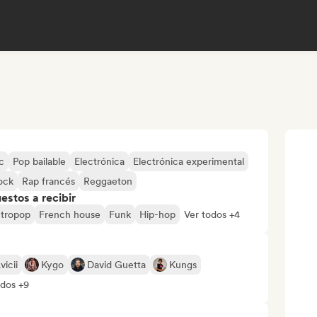
c
Pop bailable
Electrónica
Electrónica experimental
ock
Rap francés
Reggaeton
stos a recibir
ctropop
French house
Funk
Hip-hop
Ver todos +4
vicii
Kygo
David Guetta
Kungs
odos +9