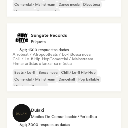
Comercial / Mainstream
Dance music
Discoteca
Dream pop
House music
Sungate Records
Etiqueta
&gt; 1300 respuestas dadas
Afrobeat / Afropop
Beats / Lo-fi
Bossa nova
Chill / Lo-fi Hip-Hop
Comercial / Mainstream
Firmar artistas o lanzar su música
Beats / Lo-fi
Bossa nova
Chill / Lo-fi Hip-Hop
Comercial / Mainstream
Dancehall
Pop bailable
Hip-hop
Pop soul
Dulaxi
Medios De Comunicación/Periodista
&gt; 3000 respuestas dadas