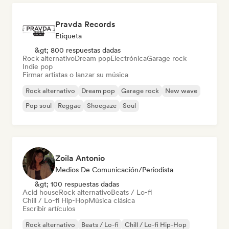
Pravda Records
Etiqueta
&gt; 800 respuestas dadas
Rock alternativo
Dream pop
Electrónica
Garage rock
Indie pop
Firmar artistas o lanzar su música
Rock alternativo
Dream pop
Garage rock
New wave
Pop soul
Reggae
Shoegaze
Soul
Zoila Antonio
Medios De Comunicación/Periodista
&gt; 100 respuestas dadas
Acid house
Rock alternativo
Beats / Lo-fi
Chill / Lo-fi Hip-Hop
Música clásica
Escribir artículos
Rock alternativo
Beats / Lo-fi
Chill / Lo-fi Hip-Hop