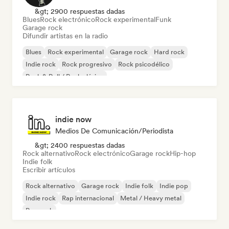
&gt; 2900 respuestas dadas
Blues
Rock electrónico
Rock experimental
Funk
Garage rock
Difundir artistas en la radio
Blues
Rock experimental
Garage rock
Hard rock
Indie rock
Rock progresivo
Rock psicodélico
Rock & Roll / Rock clásico
indie now
Medios De Comunicación/Periodista
&gt; 2400 respuestas dadas
Rock alternativo
Rock electrónico
Garage rock
Hip-hop
Indie folk
Escribir artículos
Rock alternativo
Garage rock
Indie folk
Indie pop
Indie rock
Rap internacional
Metal / Heavy metal
Pop rock