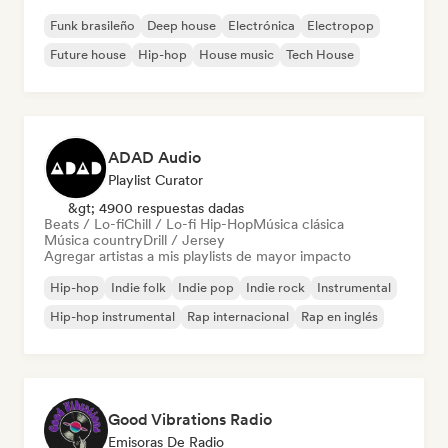
Funk brasileño
Deep house
Electrónica
Electropop
Future house
Hip-hop
House music
Tech House
ADAD Audio
Playlist Curator
&gt; 4900 respuestas dadas
Beats / Lo-fi
Chill / Lo-fi Hip-Hop
Música clásica
Música country
Drill / Jersey
Agregar artistas a mis playlists de mayor impacto
Hip-hop
Indie folk
Indie pop
Indie rock
Instrumental
Hip-hop instrumental
Rap internacional
Rap en inglés
Good Vibrations Radio
Emisoras De Radio