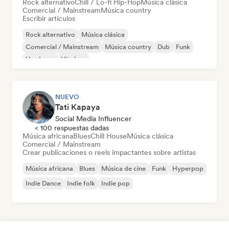
Rock alternativo
Chill / Lo-fi Hip-Hop
Música clásica
Comercial / Mainstream
Música country
Escribir artículos
Rock alternativo
Música clásica
Comercial / Mainstream
Música country
Dub
Funk
Hardcore
Hip-hop
NUEVO
Tati Kapaya
Social Media Influencer
< 100 respuestas dadas
Música africana
Blues
Chill House
Música clásica
Comercial / Mainstream
Crear publicaciones o reels impactantes sobre artistas
Música africana
Blues
Música de cine
Funk
Hyperpop
Indie Dance
Indie folk
Indie pop