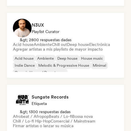
Dream pop
House music
N3UX
Playlist Curator
&gt; 2800 respuestas dadas
Acid house
Ambiente
Chill out
Deep house
Electrónica
Agregar artistas a mis playlists de mayor impacto
Acid house
Ambiente
Deep house
House music
Indie Dance
Melodic & Progressive House
Minimal
Organic House / Downtempo
Sungate Records
Etiqueta
&gt; 1300 respuestas dadas
Afrobeat / Afropop
Beats / Lo-fi
Bossa nova
Chill / Lo-fi Hip-Hop
Comercial / Mainstream
Firmar artistas o lanzar su música