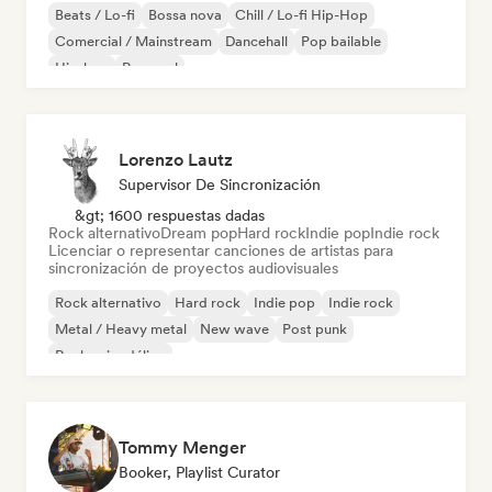
Beats / Lo-fi
Bossa nova
Chill / Lo-fi Hip-Hop
Comercial / Mainstream
Dancehall
Pop bailable
Hip-hop
Pop soul
Lorenzo Lautz
Supervisor De Sincronización
&gt; 1600 respuestas dadas
Rock alternativo
Dream pop
Hard rock
Indie pop
Indie rock
Licenciar o representar canciones de artistas para
sincronización de proyectos audiovisuales
Rock alternativo
Hard rock
Indie pop
Indie rock
Metal / Heavy metal
New wave
Post punk
Rock psicodélico
Tommy Menger
Booker, Playlist Curator