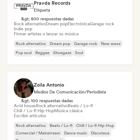
Pravda Records
Etiqueta
&gt; 800 respuestas dadas
Rock alternativo
Dream pop
Electrónica
Garage rock
Indie pop
Firmar artistas o lanzar su música
Rock alternativo
Dream pop
Garage rock
New wave
Pop soul
Reggae
Shoegaze
Soul
Zoila Antonio
Medios De Comunicación/Periodista
&gt; 100 respuestas dadas
Acid house
Rock alternativo
Beats / Lo-fi
Chill / Lo-fi Hip-Hop
Música clásica
Escribir artículos
Rock alternativo
Beats / Lo-fi
Chill / Lo-fi Hip-Hop
Comercial / Mainstream
Dance music
Discoteca