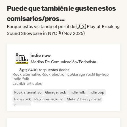
Puede que también le gusten estos
comisarios/pros...
Porque estás visitando el perfil de 🇺🇸 Play at Breaking
Sound Showcase in NYC 🎙️ (Nov 2025)
indie now
Medios De Comunicación/Periodista
&gt; 2400 respuestas dadas
Rock alternativo
Rock electrónico
Garage rock
Hip-hop
Indie folk
Escribir artículos
Rock alternativo
Garage rock
Indie folk
Indie pop
Indie rock
Rap internacional
Metal / Heavy metal
Pop rock