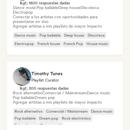
&gt; 1800 respuestas dadas
Dance music
Pop bailable
Deep house
Discoteca
Electropop
Conectar a los artistas con oportunidades para
presentarse en vivo
Agregar artistas a mis playlists de mayor impacto
Dance music
Pop bailable
Deep house
Discoteca
Electropop
French house
French Pop
House music
Timothy Tunes
Playlist Curator
&gt; 300 respuestas dadas
Rock alternativo
Comercial / Mainstream
Dance music
Pop bailable
Dream pop
Agregar artistas a mis playlists de mayor impacto
Rock alternativo
Comercial / Mainstream
Dance music
Pop bailable
Dream pop
Rock electrónico
Future house
Garage rock