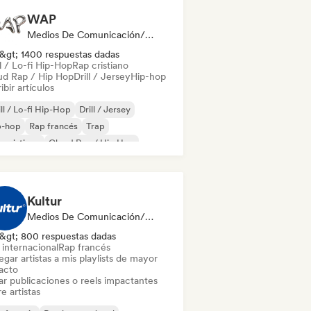
WAP
Medios De Comunicación/Periodista
&gt; 1400 respuestas dadas
l / Lo-fi Hip-Hop
Rap cristiano
ud Rap / Hip Hop
Drill / Jersey
Hip-hop
ibir artículos
ll / Lo-fi Hip-Hop
Drill / Jersey
p-hop
Rap francés
Trap
 cristiano
Cloud Rap / Hip Hop
-hop instrumental
Kultur
Medios De Comunicación/Periodista, Playlist Curator
&gt; 800 respuestas dadas
 internacional
Rap francés
gar artistas a mis playlists de mayor
acto
ar publicaciones o reels impactantes
e artistas