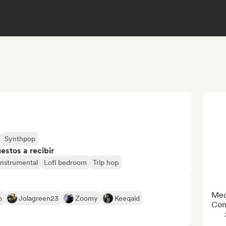
Synthpop
stos a recibir
instrumental
Lofi bedroom
Trip hop
Med
o
Jolagreen23
Zoomy
Keeqaid
Com