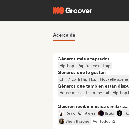
Acerca de
Géneros más aceptados
Hip-hop
Rap francés
Trap
Géneros que le gustan
Chill / Lo-fi Hip-Hop
Nouvelle scene
Géneros que también están dispue
House music
Instrumental
Hip-hop 
Quieren recibir música similar a...
Realo
Jwles
8ruki
Irk
Sherifflazone
Ver todos +2