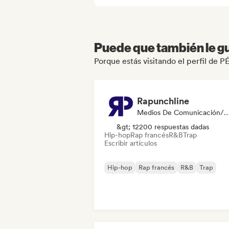
Puede que también le gu
Porque estás visitando el perfil de P
Rapunchline
Medios De Comunicación/Peri
&gt; 12200 respuestas dadas
Hip-hop
Rap francés
R&B
Trap
Escribir artículos
Hip-hop
Rap francés
R&B
Trap