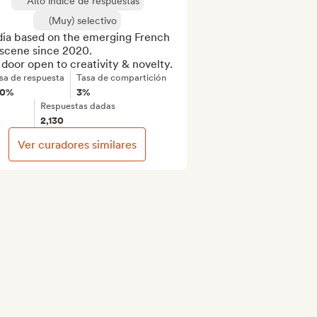
Alto índice de respuestas
(Muy) selectivo
ia based on the emerging French 
scene since 2020.

door open to creativity & novelty.
sa de respuesta
Tasa de compartición
00%
3%
Respuestas dadas
2,130
Ver curadores similares