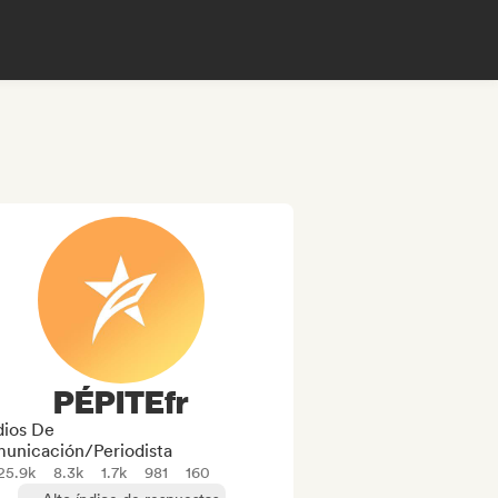
PÉPITEfr
ios De
unicación/Periodista
25.9k
8.3k
1.7k
981
160