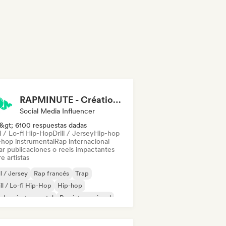
RAPMINUTE - Création de Contenu
Social Media Influencer
&gt; 6100 respuestas dadas
l / Lo-fi Hip-Hop
Drill / Jersey
Hip-hop
-hop instrumental
Rap internacional
ar publicaciones o reels impactantes
e artistas
ll / Jersey
Rap francés
Trap
ll / Lo-fi Hip-Hop
Hip-hop
-hop instrumental
Rap internacional
 en inglés