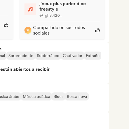
j'veux plus parler d'ce
freestyle
@_ghst420_
Compartido en sus redes
sociales
n
nal
Sorprendente
Subterráneo
Cautivador
Extraño
stán abiertos a recibir
sica árabe
Música asiática
Blues
Bossa nova