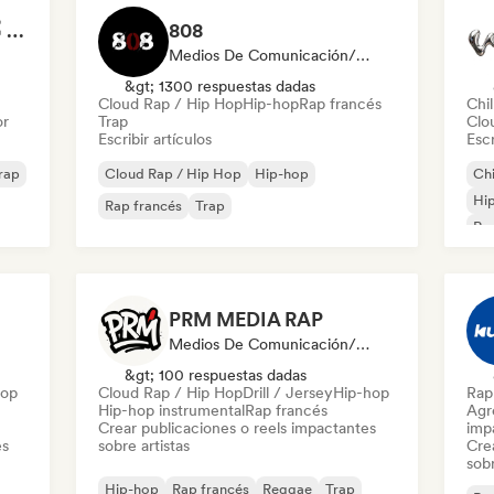
Soirée Rap Français🥇 by 12LUNES
808
Medios De Comunicación/Periodista
&gt; 1300 respuestas dadas
Cloud Rap / Hip Hop
Hip-hop
Rap francés
Chil
or
Trap
Clo
Escribir artículos
Escr
rap
Cloud Rap / Hip Hop
Hip-hop
Chi
Hi
Rap francés
Trap
Rap
Hip
PRM MEDIA RAP
Medios De Comunicación/Periodista
&gt; 100 respuestas dadas
Hop
Cloud Rap / Hip Hop
Drill / Jersey
Hip-hop
Rap
Hip-hop instrumental
Rap francés
Agre
Crear publicaciones o reels impactantes
imp
es
sobre artistas
Cre
sobr
Hip-hop
Rap francés
Reggae
Trap