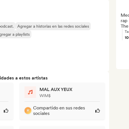
Med
rap 
The 
 podcast.
Agregar a historias en las redes sociales
Ta
gregar a playlists
1
dades a estos artistas
MAL AUX YEUX
WIM$
Compartido en sus redes
sociales