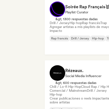
Playlist Curator
&gt; 1300 respuestas dadas
Drill / Jersey
Hip-hop
Rap francés
Trap
Agregar artistas a mis playlists de may
impacto
Rap francés
Drill / Jersey
Hip-hop
T
Rézeaux.
Social Media Influencer
&gt; 600 respuestas dadas
Chill / Lo-fi Hip-Hop
Cloud Rap / Hip 
Comercial / Mainstream
Drill / Jersey
Hip-hop
Crear publicaciones o reels impactant
sobre artistas