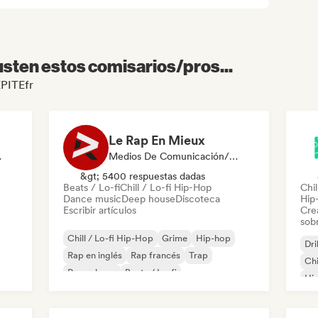
sten estos comisarios/pros...
ÉPITEfr
Le Rap En Mieux
odista
Medios De Comunicación/Periodista
&gt; 5400 respuestas dadas
Beats / Lo-fi
Chill / Lo-fi Hip-Hop
Chil
Dance music
Deep house
Discoteca
Hip
Escribir artículos
Cre
sobr
Chill / Lo-fi Hip-Hop
Grime
Hip-hop
Dri
Rap en inglés
Rap francés
Trap
Chi
Pop urbano
Beats / Lo-fi
Hip
Rap