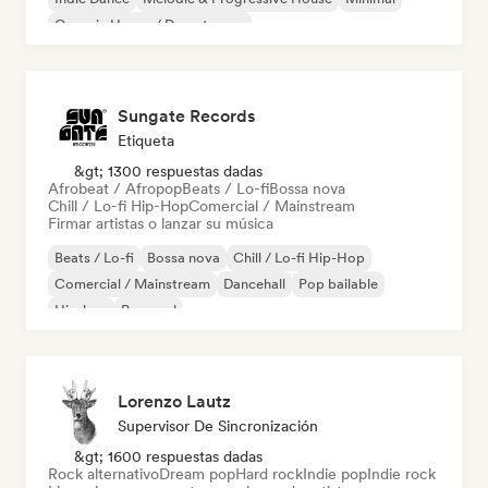
Organic House / Downtempo
Sungate Records
Etiqueta
&gt; 1300 respuestas dadas
Afrobeat / Afropop
Beats / Lo-fi
Bossa nova
Chill / Lo-fi Hip-Hop
Comercial / Mainstream
Firmar artistas o lanzar su música
Beats / Lo-fi
Bossa nova
Chill / Lo-fi Hip-Hop
Comercial / Mainstream
Dancehall
Pop bailable
Hip-hop
Pop soul
Lorenzo Lautz
Supervisor De Sincronización
&gt; 1600 respuestas dadas
Rock alternativo
Dream pop
Hard rock
Indie pop
Indie rock