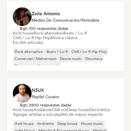
Zoila Antonio
Medios De Comunicación/Periodista
&gt; 100 respuestas dadas
Acid house
Rock alternativo
Beats / Lo-fi
Chill / Lo-fi Hip-Hop
Música clásica
Escribir artículos
Rock alternativo
Beats / Lo-fi
Chill / Lo-fi Hip-Hop
Comercial / Mainstream
Dance music
Discoteca
Dream pop
House music
N3UX
Playlist Curator
&gt; 2800 respuestas dadas
Acid house
Ambiente
Chill out
Deep house
Electrónica
Agregar artistas a mis playlists de mayor impacto
Acid house
Ambiente
Deep house
House music
Indie Dance
Melodic & Progressive House
Minimal