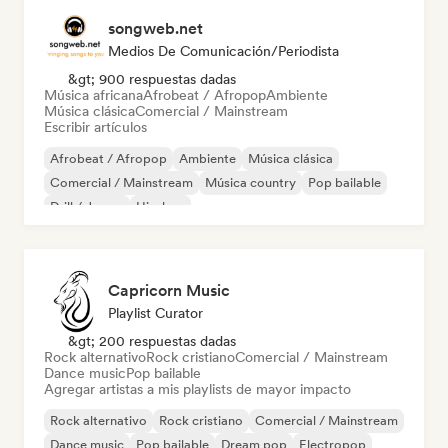
songweb.net
Medios De Comunicación/Periodista
&gt; 900 respuestas dadas
Música africana
Afrobeat / Afropop
Ambiente
Música clásica
Comercial / Mainstream
Escribir artículos
Afrobeat / Afropop
Ambiente
Música clásica
Comercial / Mainstream
Música country
Pop bailable
Drill / Jersey
Hip-hop
Capricorn Music
Playlist Curator
&gt; 200 respuestas dadas
Rock alternativo
Rock cristiano
Comercial / Mainstream
Dance music
Pop bailable
Agregar artistas a mis playlists de mayor impacto
Rock alternativo
Rock cristiano
Comercial / Mainstream
Dance music
Pop bailable
Dream pop
Electropop