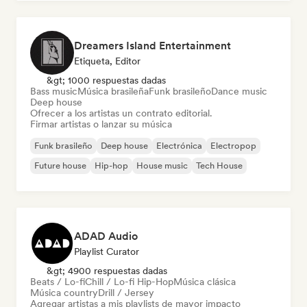
Dreamers Island Entertainment
Etiqueta, Editor
&gt; 1000 respuestas dadas
Bass music
Música brasileña
Funk brasileño
Dance music
Deep house
Ofrecer a los artistas un contrato editorial.
Firmar artistas o lanzar su música
Funk brasileño
Deep house
Electrónica
Electropop
Future house
Hip-hop
House music
Tech House
ADAD Audio
Playlist Curator
&gt; 4900 respuestas dadas
Beats / Lo-fi
Chill / Lo-fi Hip-Hop
Música clásica
Música country
Drill / Jersey
Agregar artistas a mis playlists de mayor impacto