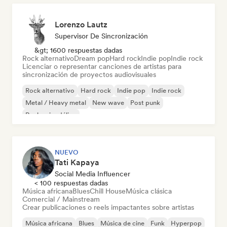
Lorenzo Lautz
Supervisor De Sincronización
&gt; 1600 respuestas dadas
Rock alternativo
Dream pop
Hard rock
Indie pop
Indie rock
Licenciar o representar canciones de artistas para
sincronización de proyectos audiovisuales
Rock alternativo
Hard rock
Indie pop
Indie rock
Metal / Heavy metal
New wave
Post punk
Rock psicodélico
NUEVO
Tati Kapaya
Social Media Influencer
< 100 respuestas dadas
Música africana
Blues
Chill House
Música clásica
Comercial / Mainstream
Crear publicaciones o reels impactantes sobre artistas
Música africana
Blues
Música de cine
Funk
Hyperpop