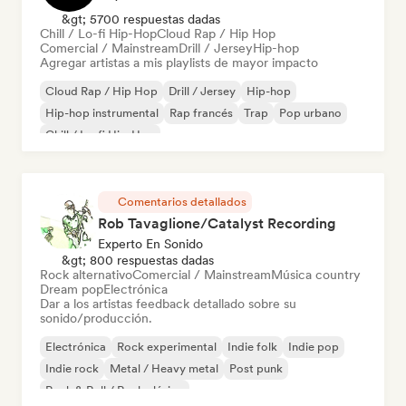
&gt; 5700 respuestas dadas
Chill / Lo-fi Hip-Hop
Cloud Rap / Hip Hop
Comercial / Mainstream
Drill / Jersey
Hip-hop
Agregar artistas a mis playlists de mayor impacto
Cloud Rap / Hip Hop
Drill / Jersey
Hip-hop
Hip-hop instrumental
Rap francés
Trap
Pop urbano
Chill / Lo-fi Hip-Hop
Comentarios detallados
Rob Tavaglione/Catalyst Recording
Experto En Sonido
&gt; 800 respuestas dadas
Rock alternativo
Comercial / Mainstream
Música country
Dream pop
Electrónica
Dar a los artistas feedback detallado sobre su
sonido/producción.
Electrónica
Rock experimental
Indie folk
Indie pop
Indie rock
Metal / Heavy metal
Post punk
Rock & Roll / Rock clásico