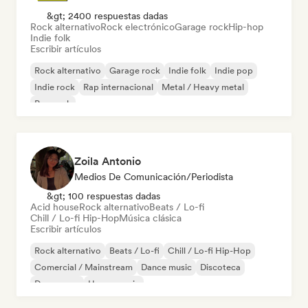
&gt; 2400 respuestas dadas
Rock alternativo
Rock electrónico
Garage rock
Hip-hop
Indie folk
Escribir artículos
Rock alternativo
Garage rock
Indie folk
Indie pop
Indie rock
Rap internacional
Metal / Heavy metal
Pop rock
Zoila Antonio
Medios De Comunicación/Periodista
&gt; 100 respuestas dadas
Acid house
Rock alternativo
Beats / Lo-fi
Chill / Lo-fi Hip-Hop
Música clásica
Escribir artículos
Rock alternativo
Beats / Lo-fi
Chill / Lo-fi Hip-Hop
Comercial / Mainstream
Dance music
Discoteca
Dream pop
House music