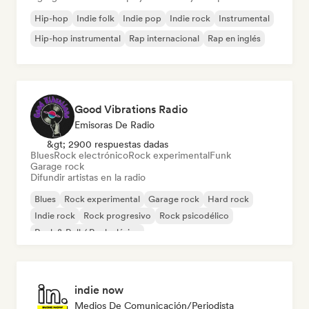
Hip-hop
Indie folk
Indie pop
Indie rock
Instrumental
Hip-hop instrumental
Rap internacional
Rap en inglés
Good Vibrations Radio
Emisoras De Radio
&gt; 2900 respuestas dadas
Blues
Rock electrónico
Rock experimental
Funk
Garage rock
Difundir artistas en la radio
Blues
Rock experimental
Garage rock
Hard rock
Indie rock
Rock progresivo
Rock psicodélico
Rock & Roll / Rock clásico
indie now
Medios De Comunicación/Periodista