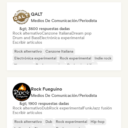
QALT
Medios De Comunicación/Periodista
&gt; 3600 respuestas dadas
Rock alternativo
Canzone Italiana
Dream pop
Drum and Bass
Electrónica experimental
Escribir artículos
Rock alternativo
Canzone Italiana
Electrónica experimental
Rock experimental
Indie rock
New wave
Rock progresivo
Rock psicodélico
Rock Fueguino
Medios De Comunicación/Periodista
&gt; 1900 respuestas dadas
Rock alternativo
Dub
Rock experimental
Funk
Jazz fusión
Escribir artículos
Rock alternativo
Dub
Rock experimental
Hip-hop