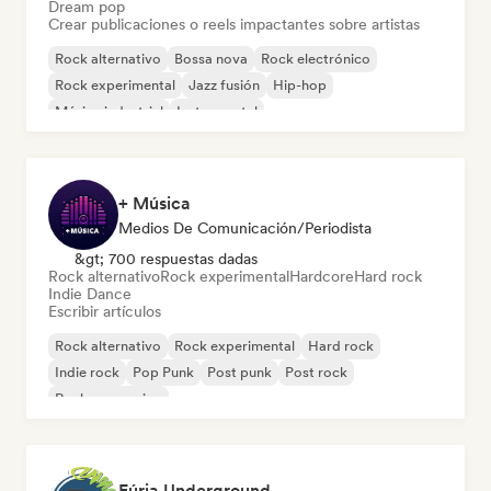
Dream pop
Crear publicaciones o reels impactantes sobre artistas
Rock alternativo
Bossa nova
Rock electrónico
Rock experimental
Jazz fusión
Hip-hop
Música industrial
Instrumental
+ Música
Medios De Comunicación/Periodista
&gt; 700 respuestas dadas
Rock alternativo
Rock experimental
Hardcore
Hard rock
Indie Dance
Escribir artículos
Rock alternativo
Rock experimental
Hard rock
Indie rock
Pop Punk
Post punk
Post rock
Rock progresivo
Fúria Underground