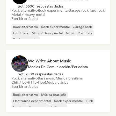
&gt; 5500 respuestas dadas
Rock alternativo
Rock experimental
Garage rock
Hard rock
Metal / Heavy metal
Escribir artículos
Rock alternativo
Rock experimental
Garage rock
Hard rock
Metal / Heavy metal
Noise
Post rock
Rock progresivo
We Write About Music
Medios De Comunicación/Periodista
&gt; 7500 respuestas dadas
Rock alternativo
Bass music
Música brasileña
Chill / Lo-fi Hip-Hop
Música clásica
Escribir artículos
Rock alternativo
Música brasileña
Electrónica experimental
Rock experimental
Funk
Hip-hop
House music
Indie pop