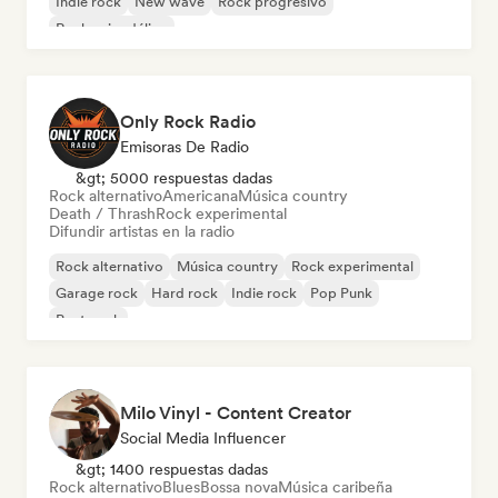
Indie rock
New wave
Rock progresivo
Rock psicodélico
Only Rock Radio
Emisoras De Radio
&gt; 5000 respuestas dadas
Rock alternativo
Americana
Música country
Death / Thrash
Rock experimental
Difundir artistas en la radio
Rock alternativo
Música country
Rock experimental
Garage rock
Hard rock
Indie rock
Pop Punk
Post punk
Milo Vinyl - Content Creator
Social Media Influencer
&gt; 1400 respuestas dadas
Rock alternativo
Blues
Bossa nova
Música caribeña