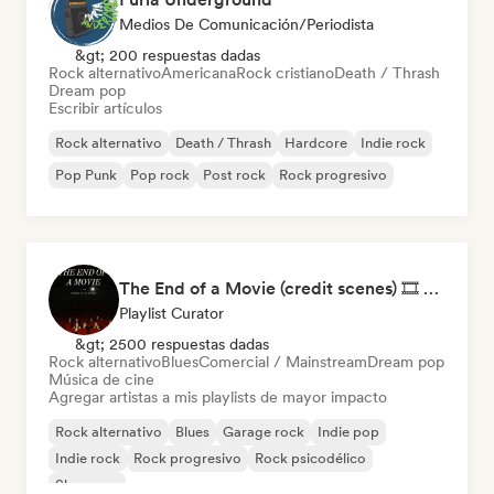
Medios De Comunicación/Periodista
&gt; 200 respuestas dadas
Rock alternativo
Americana
Rock cristiano
Death / Thrash
Dream pop
Escribir artículos
Rock alternativo
Death / Thrash
Hardcore
Indie rock
Pop Punk
Pop rock
Post rock
Rock progresivo
The End of a Movie (credit scenes) 🎞️ Cinematic Dream Pop & Bedroom Indie
Playlist Curator
&gt; 2500 respuestas dadas
Rock alternativo
Blues
Comercial / Mainstream
Dream pop
Música de cine
Agregar artistas a mis playlists de mayor impacto
Rock alternativo
Blues
Garage rock
Indie pop
Indie rock
Rock progresivo
Rock psicodélico
Shoegaze