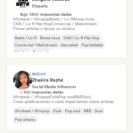
Etiqueta
&gt; 1300 respuestas dadas
Afrobeat / Afropop
Beats / Lo-fi
Bossa nova
Chill / Lo-fi Hip-Hop
Comercial / Mainstream
Firmar artistas o lanzar su música
Beats / Lo-fi
Bossa nova
Chill / Lo-fi Hip-Hop
Comercial / Mainstream
Dancehall
Pop bailable
Hip-hop
Pop soul
NUEVO
Zhakira Razhé
Social Media Influencer
< 100 respuestas dadas
Afrobeat / Afropop
Funk
Pop soul
R&B
Soul
Crear publicaciones o reels impactantes sobre artistas
Afrobeat / Afropop
Funk
Pop soul
R&B
Soul
Pop urbano