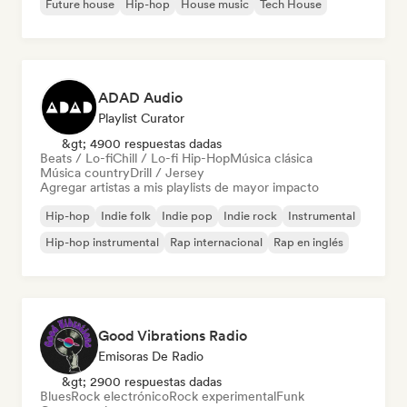
Future house
Hip-hop
House music
Tech House
ADAD Audio
Playlist Curator
&gt; 4900 respuestas dadas
Beats / Lo-fi
Chill / Lo-fi Hip-Hop
Música clásica
Música country
Drill / Jersey
Agregar artistas a mis playlists de mayor impacto
Hip-hop
Indie folk
Indie pop
Indie rock
Instrumental
Hip-hop instrumental
Rap internacional
Rap en inglés
Good Vibrations Radio
Emisoras De Radio
&gt; 2900 respuestas dadas
Blues
Rock electrónico
Rock experimental
Funk