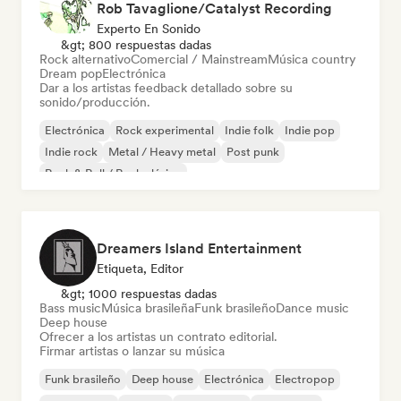
Rob Tavaglione/Catalyst Recording
Experto En Sonido
&gt; 800 respuestas dadas
Rock alternativo
Comercial / Mainstream
Música country
Dream pop
Electrónica
Dar a los artistas feedback detallado sobre su
sonido/producción.
Electrónica
Rock experimental
Indie folk
Indie pop
Indie rock
Metal / Heavy metal
Post punk
Rock & Roll / Rock clásico
Dreamers Island Entertainment
Etiqueta, Editor
&gt; 1000 respuestas dadas
Bass music
Música brasileña
Funk brasileño
Dance music
Deep house
Ofrecer a los artistas un contrato editorial.
Firmar artistas o lanzar su música
Funk brasileño
Deep house
Electrónica
Electropop