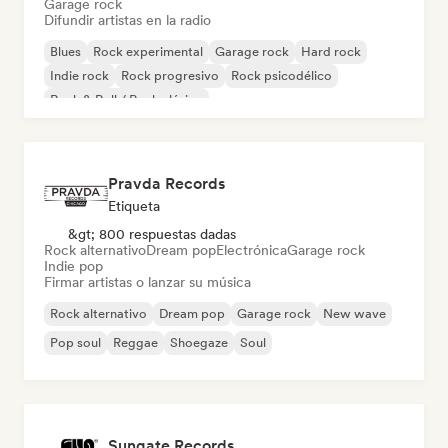
Garage rock
Difundir artistas en la radio
Blues
Rock experimental
Garage rock
Hard rock
Indie rock
Rock progresivo
Rock psicodélico
Rock & Roll / Rock clásico
Pravda Records
Etiqueta
&gt; 800 respuestas dadas
Rock alternativo
Dream pop
Electrónica
Garage rock
Indie pop
Firmar artistas o lanzar su música
Rock alternativo
Dream pop
Garage rock
New wave
Pop soul
Reggae
Shoegaze
Soul
Sungate Records