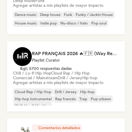
Deep house
Funk
Agregar artistas a mis playlists de mayor impacto
Dance music
Deep house
Funk
Funky / Jackin House
House music
Indie pop
Nu-disco / Italo
Pop soul
RAP FRANÇAIS 2026 🔥🇫🇷 (Way Records)
Playlist Curator
&gt; 5700 respuestas dadas
Chill / Lo-fi Hip-Hop
Cloud Rap / Hip Hop
Comercial / Mainstream
Drill / Jersey
Hip-hop
Agregar artistas a mis playlists de mayor impacto
Cloud Rap / Hip Hop
Drill / Jersey
Hip-hop
Hip-hop instrumental
Rap francés
Trap
Pop urbano
Chill / Lo-fi Hip-Hop
Comentarios detallados