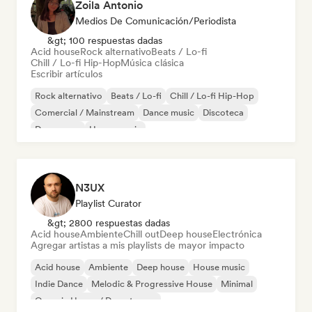
Zoila Antonio
Medios De Comunicación/Periodista
&gt; 100 respuestas dadas
Acid house
Rock alternativo
Beats / Lo-fi
Chill / Lo-fi Hip-Hop
Música clásica
Escribir artículos
Rock alternativo
Beats / Lo-fi
Chill / Lo-fi Hip-Hop
Comercial / Mainstream
Dance music
Discoteca
Dream pop
House music
N3UX
Playlist Curator
&gt; 2800 respuestas dadas
Acid house
Ambiente
Chill out
Deep house
Electrónica
Agregar artistas a mis playlists de mayor impacto
Acid house
Ambiente
Deep house
House music
Indie Dance
Melodic & Progressive House
Minimal
Organic House / Downtempo