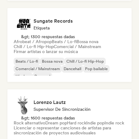
Sungate Records
Etiqueta
&gt; 1300 respuestas dadas
Afrobeat / Afropop
Beats / Lo-fi
Bossa nova
Chill / Lo-fi Hip-Hop
Comercial / Mainstream
Firmar artistas o lanzar su música
Beats / Lo-fi
Bossa nova
Chill / Lo-fi Hip-Hop
Comercial / Mainstream
Dancehall
Pop bailable
Hip-hop
Pop soul
Lorenzo Lautz
Supervisor De Sincronización
&gt; 1600 respuestas dadas
Rock alternativo
Dream pop
Hard rock
Indie pop
Indie rock
Licenciar o representar canciones de artistas para
sincronización de proyectos audiovisuales