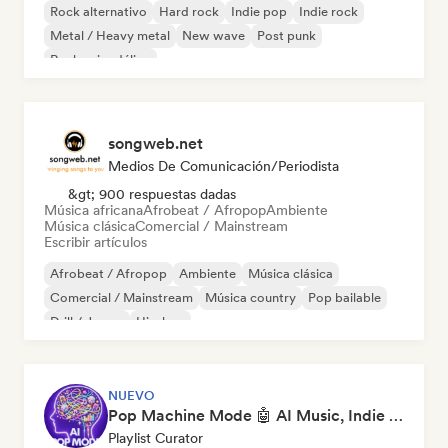
Rock alternativo
Hard rock
Indie pop
Indie rock
Metal / Heavy metal
New wave
Post punk
Rock psicodélico
songweb.net
Medios De Comunicación/Periodista
&gt; 900 respuestas dadas
Música africana
Afrobeat / Afropop
Ambiente
Música clásica
Comercial / Mainstream
Escribir artículos
Afrobeat / Afropop
Ambiente
Música clásica
Comercial / Mainstream
Música country
Pop bailable
Drill / Jersey
Hip-hop
NUEVO
Pop Machine Mode 🤖 AI Music, Indie Pop & Dream Pop
Playlist Curator