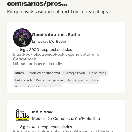
comisarios/pros...
Porque estás visitando el perfil de ; notsfeelings
Good Vibrations Radio
Emisoras De Radio
&gt; 2900 respuestas dadas
Blues
Rock electrónico
Rock experimental
Funk
Garage rock
Difundir artistas en la radio
Blues
Rock experimental
Garage rock
Hard rock
Indie rock
Rock progresivo
Rock psicodélico
Rock & Roll / Rock clásico
indie now
Medios De Comunicación/Periodista
&gt; 2400 respuestas dadas
Rock alternativo
Rock electrónico
Garage rock
Hip-hop