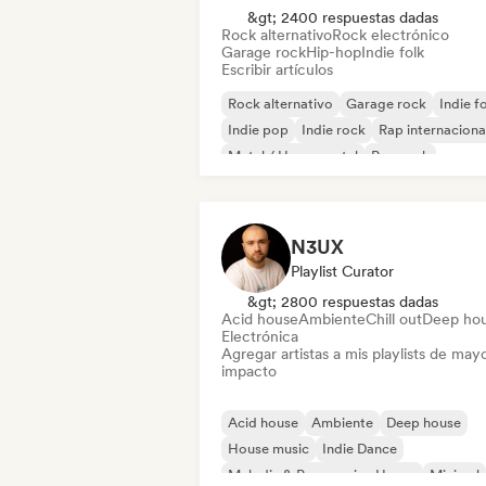
&gt; 2400 respuestas dadas
Rock alternativo
Rock electrónico
Garage rock
Hip-hop
Indie folk
Escribir artículos
Rock alternativo
Garage rock
Indie f
Indie pop
Indie rock
Rap internaciona
Metal / Heavy metal
Pop rock
N3UX
Playlist Curator
&gt; 2800 respuestas dadas
Acid house
Ambiente
Chill out
Deep ho
Electrónica
Agregar artistas a mis playlists de may
impacto
Acid house
Ambiente
Deep house
House music
Indie Dance
Melodic & Progressive House
Minimal