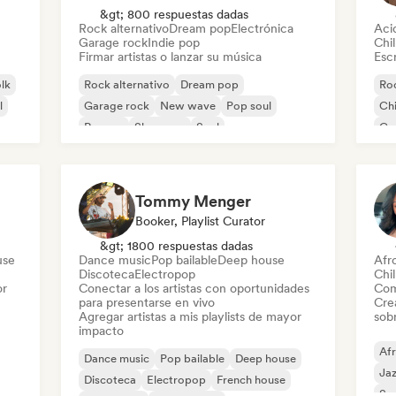
&gt; 800 respuestas dadas
Rock alternativo
Dream pop
Electrónica
Aci
Garage rock
Indie pop
Chil
Firmar artistas o lanzar su música
Escr
olk
Rock alternativo
Dream pop
Roc
l
Garage rock
New wave
Pop soul
Chi
Reggae
Shoegaze
Soul
Co
Di
Tommy Menger
Booker, Playlist Curator
&gt; 1800 respuestas dadas
use
Dance music
Pop bailable
Deep house
Afr
Discoteca
Electropop
Chil
or
Conectar a los artistas con oportunidades
Com
para presentarse en vivo
Cre
Agregar artistas a mis playlists de mayor
sobr
impacto
Af
Dance music
Pop bailable
Deep house
Ja
Discoteca
Electropop
French house
So