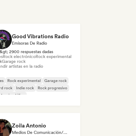
Good Vibrations Radio
Emisoras De Radio
&gt; 2900 respuestas dadas
es
Rock electrónico
Rock experimental
k
Garage rock
ndir artistas en la radio
es
Rock experimental
Garage rock
rd rock
Indie rock
Rock progresivo
k psicodélico
k & Roll / Rock clásico
Zoila Antonio
Medios De Comunicación/Periodista