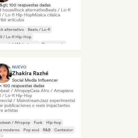
&gt; 100 respuestas dadas
d house
Rock alternativo
Beats / Lo-fi
l / Lo-fi Hip-Hop
Música clásica
ibir artículos
k alternativo
Beats / Lo-fi
ll / Lo-fi Hip-Hop
mercial / Mainstream
Dance music
scoteca
Dream pop
House music
NUEVO
Zhakira Razhé
Social Media Influencer
< 100 respuestas dadas
obeat / Afropop
Casa Afro / Amapiano
l / Lo-fi Hip-Hop
ercial / Mainstream
Jazz experimental
ar publicaciones o reels impactantes
e artistas
robeat / Afropop
Funk
Hip-hop
zz moderno
Pop soul
R&B
Cantautor
ul