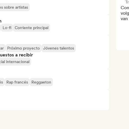
T
s sobre artistas
Con
volg
van
n
Lo-fi
Corriente principal
mar
Próximo proyecto
Jóvenes talentos
uestos a recibir
ial internacional
és
Rap francés
Reggaeton