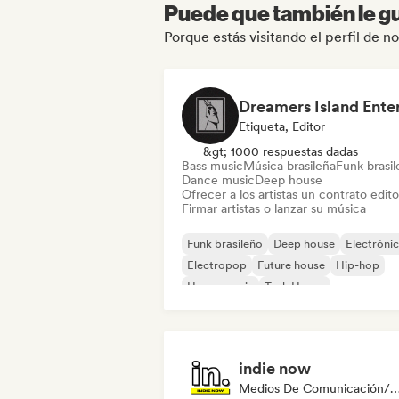
Puede que también le gu
Porque estás visitando el perfil de n
Etiqueta, Editor
&gt; 1000 respuestas dadas
Bass music
Música brasileña
Funk brasi
Dance music
Deep house
Ofrecer a los artistas un contrato editor
Firmar artistas o lanzar su música
Funk brasileño
Deep house
Electróni
Electropop
Future house
Hip-hop
House music
Tech House
indie now
Medios De Comunicación/Peri