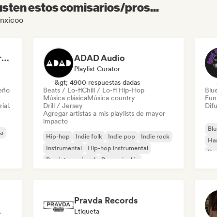
sten estos comisarios/pros...
onxicoo
Dreamers Island Entertainment
ADAD Audio
Playlist Curator
&gt; 4900 respuestas dadas
leño
Beats / Lo-fi
Chill / Lo-fi Hip-Hop
Blu
Música clásica
Música country
Fun
ial.
Drill / Jersey
Difu
Agregar artistas a mis playlists de mayor
impacto
Blu
ca
Hip-hop
Indie folk
Indie pop
Indie rock
Ha
Instrumental
Hip-hop instrumental
Roc
Rap internacional
Rap en inglés
Roc
Pravda Records
odista
Etiqueta