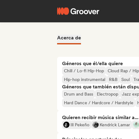
Acerca de
Géneros que él/ella quiere
Chill / Lo-fi Hip-Hop
Cloud Rap / Hi
Hip-hop instrumental
R&B
Soul
Tr
Géneros que también están dispue
Drum and Bass
Electropop
Jazz exp
Hard Dance / Hardcore / Hardstyle
Quieren recibir música similar a...
Ill Pekeño
Kendrick Lamar