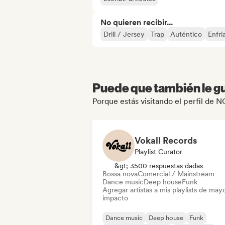
No quieren recibir...
Drill / Jersey
Trap
Auténtico
Enfri
Puede que también le gu
Porque estás visitando el perfil de 
Vokall Records
Playlist Curator
&gt; 3500 respuestas dadas
Bossa nova
Comercial / Mainstream
Dance music
Deep house
Funk
Agregar artistas a mis playlists de may
impacto
Dance music
Deep house
Funk