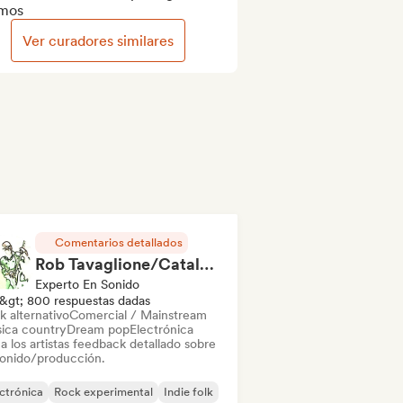
mos
Ver curadores similares
Comentarios detallados
Rob Tavaglione/Catalyst Recording
Experto En Sonido
&gt; 800 respuestas dadas
k alternativo
Comercial / Mainstream
ica country
Dream pop
Electrónica
a los artistas feedback detallado sobre
sonido/producción.
ctrónica
Rock experimental
Indie folk