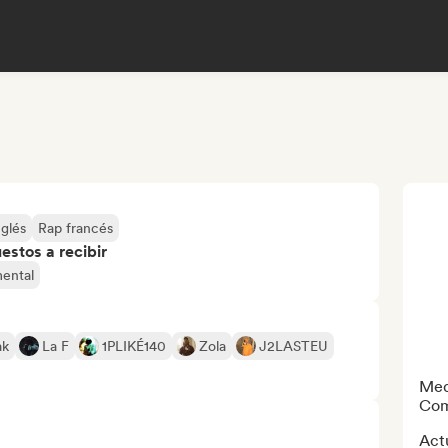
nglés
Rap francés
stos a recibir
mental
ak
La F
1PLIKÉ140
Zola
J2LASTEU
Med
Com
Actu