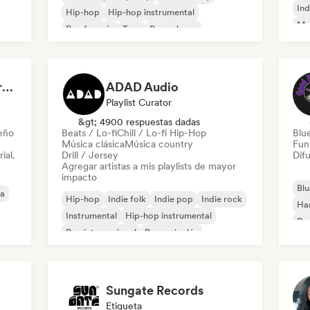
Ind
Hip-hop
Hip-hop instrumental
Met
Rap francés
Trap
Pop urbano
Roc
Chill / Lo-fi Hip-Hop
Dreamers Island Entertainment
ADAD Audio
Playlist Curator
&gt; 4900 respuestas dadas
leño
Beats / Lo-fi
Chill / Lo-fi Hip-Hop
Blu
Música clásica
Música country
Fun
ial.
Drill / Jersey
Difu
Agregar artistas a mis playlists de mayor
impacto
Blu
ca
Hip-hop
Indie folk
Indie pop
Indie rock
Ha
Instrumental
Hip-hop instrumental
Roc
Rap internacional
Rap en inglés
Roc
Sungate Records
Etiqueta