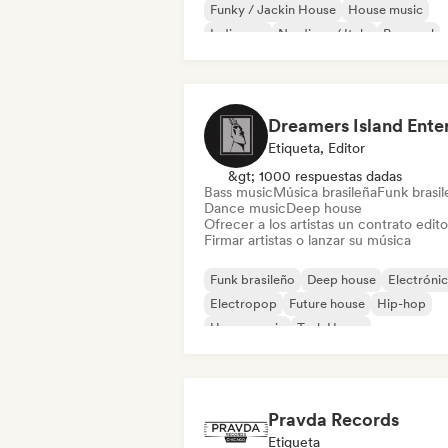
Funky / Jackin House
House music
Indie pop
Nu-disco / Italo
Pop soul
Etiqueta, Editor
&gt; 1000 respuestas dadas
Bass music
Música brasileña
Funk brasi
Dance music
Deep house
Ofrecer a los artistas un contrato editor
Firmar artistas o lanzar su música
Funk brasileño
Deep house
Electróni
Electropop
Future house
Hip-hop
House music
Tech House
Pravda Records
Etiqueta