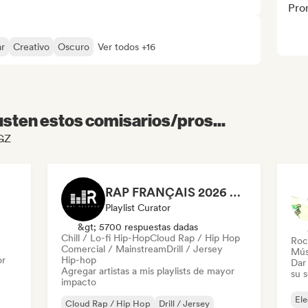
Pro
ar
Creativo
Oscuro
Ver todos +16
sten estos comisarios/pros...
NGZ
RAP FRANÇAIS 2026 🔥🇫🇷 (Way Records)
Playlist Curator
&gt; 5700 respuestas dadas
Chill / Lo-fi Hip-Hop
Cloud Rap / Hip Hop
Roc
Comercial / Mainstream
Drill / Jersey
Mús
or
Hip-hop
Dar 
Agregar artistas a mis playlists de mayor
su 
impacto
Ele
Cloud Rap / Hip Hop
Drill / Jersey