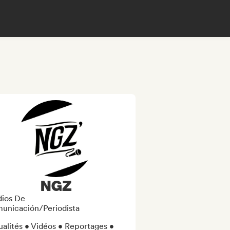
NGZ
ios De
unicación/Periodista
alités • Vidéos • Reportages • 