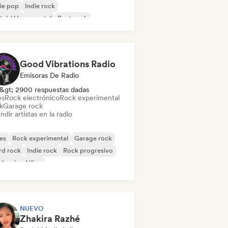
ie pop
Indie rock
al / Heavy metal
Post punk
k & Roll / Rock clásico
Good Vibrations Radio
Emisoras De Radio
&gt; 2900 respuestas dadas
es
Rock electrónico
Rock experimental
k
Garage rock
ndir artistas en la radio
es
Rock experimental
Garage rock
rd rock
Indie rock
Rock progresivo
k psicodélico
k & Roll / Rock clásico
NUEVO
Zhakira Razhé