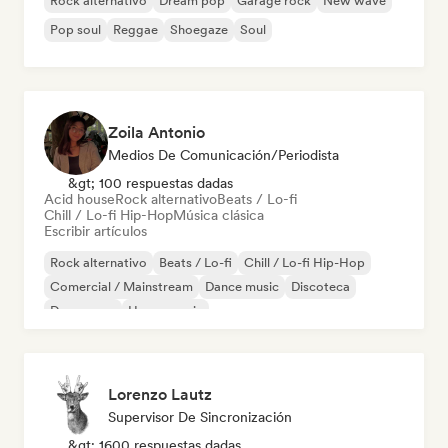
Rock alternativo
Dream pop
Garage rock
New wave
Pop soul
Reggae
Shoegaze
Soul
Zoila Antonio
Medios De Comunicación/Periodista
&gt; 100 respuestas dadas
Acid house
Rock alternativo
Beats / Lo-fi
Chill / Lo-fi Hip-Hop
Música clásica
Escribir artículos
Rock alternativo
Beats / Lo-fi
Chill / Lo-fi Hip-Hop
Comercial / Mainstream
Dance music
Discoteca
Dream pop
House music
Lorenzo Lautz
Supervisor De Sincronización
&gt; 1600 respuestas dadas