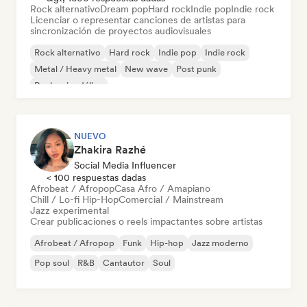
Rock alternativo
Dream pop
Hard rock
Indie pop
Indie rock
Licenciar o representar canciones de artistas para
sincronización de proyectos audiovisuales
Rock alternativo
Hard rock
Indie pop
Indie rock
Metal / Heavy metal
New wave
Post punk
Rock psicodélico
NUEVO
Zhakira Razhé
Social Media Influencer
< 100 respuestas dadas
Afrobeat / Afropop
Casa Afro / Amapiano
Chill / Lo-fi Hip-Hop
Comercial / Mainstream
Jazz experimental
Crear publicaciones o reels impactantes sobre artistas
Afrobeat / Afropop
Funk
Hip-hop
Jazz moderno
Pop soul
R&B
Cantautor
Soul