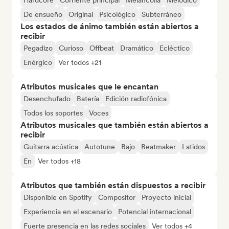
Hardcore
Corriente principal
Melancolía
Melódico
De ensueño
Original
Psicológico
Subterráneo
Los estados de ánimo también están abiertos a
recibir
Pegadizo
Curioso
Offbeat
Dramático
Ecléctico
Enérgico
Ver todos +21
Atributos musicales que le encantan
Desenchufado
Batería
Edición radiofónica
Todos los soportes
Voces
Atributos musicales que también están abiertos a
recibir
Guitarra acústica
Autotune
Bajo
Beatmaker
Latidos
En
Ver todos +18
Atributos que también están dispuestos a recibir
Disponible en Spotify
Compositor
Proyecto inicial
Experiencia en el escenario
Potencial internacional
Fuerte presencia en las redes sociales
Ver todos +4