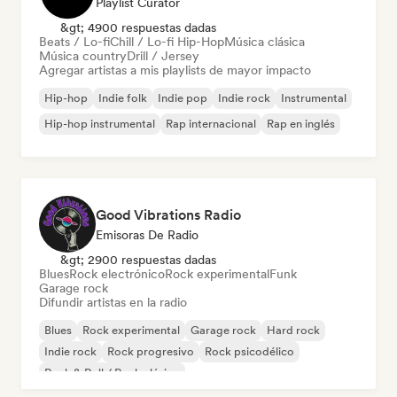
Playlist Curator
&gt; 4900 respuestas dadas
Beats / Lo-fi
Chill / Lo-fi Hip-Hop
Música clásica
Música country
Drill / Jersey
Agregar artistas a mis playlists de mayor impacto
Hip-hop
Indie folk
Indie pop
Indie rock
Instrumental
Hip-hop instrumental
Rap internacional
Rap en inglés
Good Vibrations Radio
Emisoras De Radio
&gt; 2900 respuestas dadas
Blues
Rock electrónico
Rock experimental
Funk
Garage rock
Difundir artistas en la radio
Blues
Rock experimental
Garage rock
Hard rock
Indie rock
Rock progresivo
Rock psicodélico
Rock & Roll / Rock clásico