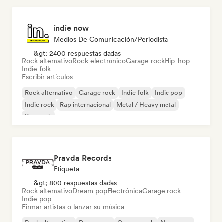
indie now
Medios De Comunicación/Periodista
&gt; 2400 respuestas dadas
Rock alternativo
Rock electrónico
Garage rock
Hip-hop
Indie folk
Escribir artículos
Rock alternativo
Garage rock
Indie folk
Indie pop
Indie rock
Rap internacional
Metal / Heavy metal
Pop rock
Pravda Records
Etiqueta
&gt; 800 respuestas dadas
Rock alternativo
Dream pop
Electrónica
Garage rock
Indie pop
Firmar artistas o lanzar su música