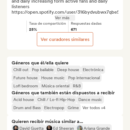
and daily increasing form active fans and daily 
listeners  
https://open.spotify.com/user/316bydvubwx7qbe5kz4q.
Ver más
Tasa de compartición
Respuestas dadas
25%
671
Ver curadores similares
Géneros que él/ella quiere
Chill out
Pop bailable
Deep house
Electrónica
Future house
House music
Pop internacional
Lofi bedroom
Música oriental
R&B
Géneros que también están dispuestos a recibir
Acid house
Chill / Lo-fi Hip-Hop
Dance music
Drum and Bass
Electropop
Grime
Ver todos +4
Quieren recibir música similar a...
David Guetta
Ed Sheeran
Ariana Grande