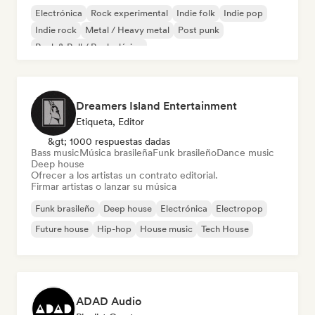
Electrónica
Rock experimental
Indie folk
Indie pop
Indie rock
Metal / Heavy metal
Post punk
Rock & Roll / Rock clásico
Dreamers Island Entertainment
Etiqueta, Editor
&gt; 1000 respuestas dadas
Bass music
Música brasileña
Funk brasileño
Dance music
Deep house
Ofrecer a los artistas un contrato editorial.
Firmar artistas o lanzar su música
Funk brasileño
Deep house
Electrónica
Electropop
Future house
Hip-hop
House music
Tech House
ADAD Audio