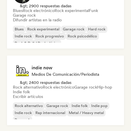
&gt; 2900 respuestas dadas
Blues
Rock electrónico
Rock experimental
Funk
Garage rock
Difundir artistas en la radio
Blues
Rock experimental
Garage rock
Hard rock
Indie rock
Rock progresivo
Rock psicodélico
Rock & Roll / Rock clásico
indie now
Medios De Comunicación/Periodista
&gt; 2400 respuestas dadas
Rock alternativo
Rock electrónico
Garage rock
Hip-hop
Indie folk
Escribir artículos
Rock alternativo
Garage rock
Indie folk
Indie pop
Indie rock
Rap internacional
Metal / Heavy metal
Pop rock