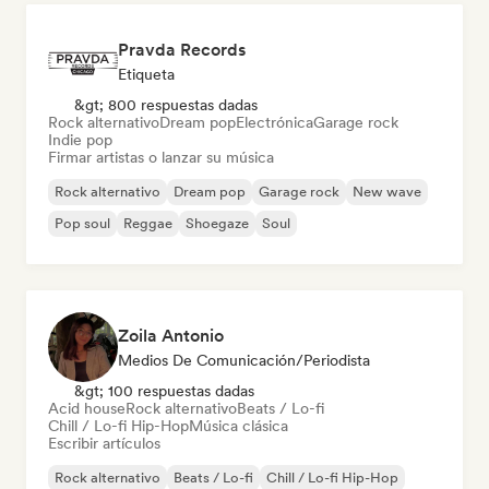
Pravda Records
Etiqueta
&gt; 800 respuestas dadas
Rock alternativo
Dream pop
Electrónica
Garage rock
Indie pop
Firmar artistas o lanzar su música
Rock alternativo
Dream pop
Garage rock
New wave
Pop soul
Reggae
Shoegaze
Soul
Zoila Antonio
Medios De Comunicación/Periodista
&gt; 100 respuestas dadas
Acid house
Rock alternativo
Beats / Lo-fi
Chill / Lo-fi Hip-Hop
Música clásica
Escribir artículos
Rock alternativo
Beats / Lo-fi
Chill / Lo-fi Hip-Hop