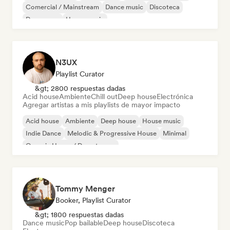
Comercial / Mainstream
Dance music
Discoteca
Dream pop
House music
N3UX
Playlist Curator
&gt; 2800 respuestas dadas
Acid house
Ambiente
Chill out
Deep house
Electrónica
Agregar artistas a mis playlists de mayor impacto
Acid house
Ambiente
Deep house
House music
Indie Dance
Melodic & Progressive House
Minimal
Organic House / Downtempo
Tommy Menger
Booker, Playlist Curator
&gt; 1800 respuestas dadas
Dance music
Pop bailable
Deep house
Discoteca