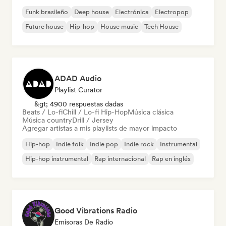
Funk brasileño
Deep house
Electrónica
Electropop
Future house
Hip-hop
House music
Tech House
ADAD Audio
Playlist Curator
&gt; 4900 respuestas dadas
Beats / Lo-fi
Chill / Lo-fi Hip-Hop
Música clásica
Música country
Drill / Jersey
Agregar artistas a mis playlists de mayor impacto
Hip-hop
Indie folk
Indie pop
Indie rock
Instrumental
Hip-hop instrumental
Rap internacional
Rap en inglés
Good Vibrations Radio
Emisoras De Radio