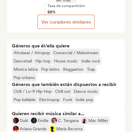
Ver más
Tasa de compartición
22%
Ver curadores similares
Géneros que él/ella quiere
Afrobeat / Afropop
Comercial / Mainstream
Dancehall
Hip-hop
House music
Indie rock
Música latina
Pop latino
Reggaeton
Trap
Pop urbano
Géneros que también están dispuestos a recibir
Chill / Lo-fi Hip-Hop
Chill out
Dance music
Pop bailable
Electropop
Funk
Indie pop
Quieren recibir música similar a...
Duki
Emilia
C. Tangana
Mac Miller
Ariana Grande
Maria Becerra